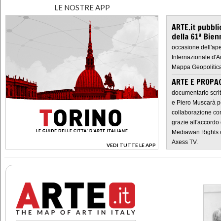
LE NOSTRE APP
ARTE.it pubbli
della 61ª Bien
occasione dell'ape
Internazionale d'A
Mappa Geopolitica
ARTE E PROPAG
documentario scrit
e Piero Muscarà pe
collaborazione con
grazie all'accordo 
Mediawan Rights c
Axess TV.
VEDI TUTTE LE APP
>