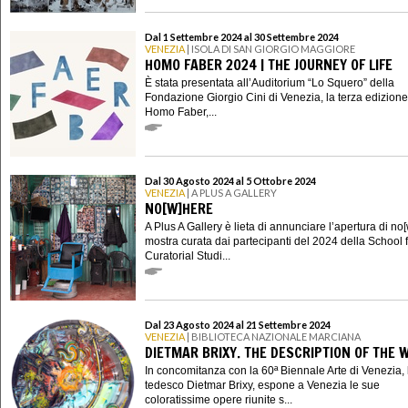
Dal 1 Settembre 2024 al 30 Settembre 2024
VENEZIA
| ISOLA DI SAN GIORGIO MAGGIORE
HOMO FABER 2024 | THE JOURNEY OF LIFE
È stata presentata all’Auditorium “Lo Squero” della
Fondazione Giorgio Cini di Venezia, la terza edizione
Homo Faber,...
Dal 30 Agosto 2024 al 5 Ottobre 2024
VENEZIA
| A PLUS A GALLERY
NO[W]HERE
A Plus A Gallery è lieta di annunciare l’apertura di no
mostra curata dai partecipanti del 2024 della School 
Curatorial Studi...
Dal 23 Agosto 2024 al 21 Settembre 2024
VENEZIA
| BIBLIOTECA NAZIONALE MARCIANA
DIETMAR BRIXY. THE DESCRIPTION OF THE 
In concomitanza con la 60ª Biennale Arte di Venezia, l
tedesco Dietmar Brixy, espone a Venezia le sue
coloratissime opere riunite s...