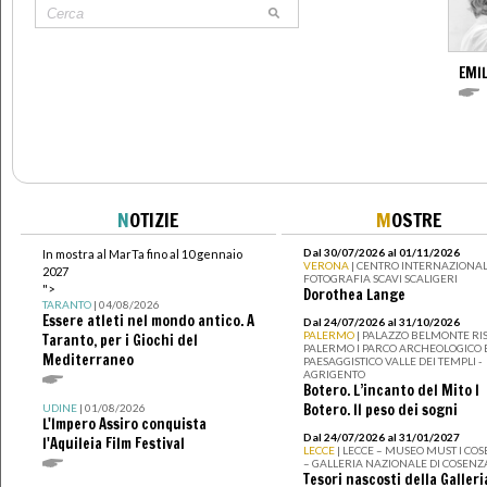
EMIL
N
OTIZIE
M
OSTRE
Dal 30/07/2026 al 01/11/2026
In mostra al MarTa fino al 10 gennaio
VERONA
| CENTRO INTERNAZIONAL
2027
FOTOGRAFIA SCAVI SCALIGERI
">
Dorothea Lange
TARANTO
| 04/08/2026
Essere atleti nel mondo antico. A
Dal 24/07/2026 al 31/10/2026
PALERMO
| PALAZZO BELMONTE RIS
Taranto, per i Giochi del
PALERMO I PARCO ARCHEOLOGICO 
Mediterraneo
PAESAGGISTICO VALLE DEI TEMPLI -
AGRIGENTO
Botero. L’incanto del Mito I
Botero. Il peso dei sogni
UDINE
| 01/08/2026
L'Impero Assiro conquista
Dal 24/07/2026 al 31/01/2027
l'Aquileia Film Festival
LECCE
| LECCE – MUSEO MUST I CO
– GALLERIA NAZIONALE DI COSENZ
Tesori nascosti della Galleri