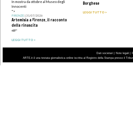
In mostra da ottobre al Museo degli
Borghese
Innocenti
">
LEGGI TUTTO >
FIRENZE
| 31/07/2026
Artemisia a Firenze, il racconto
della rinascita
LEGGI TUTTO >
|
|
Dati societari
Note legali
ARTE.it è una testata giornalistica online iscritta al Registro della Stampa presso il Trib