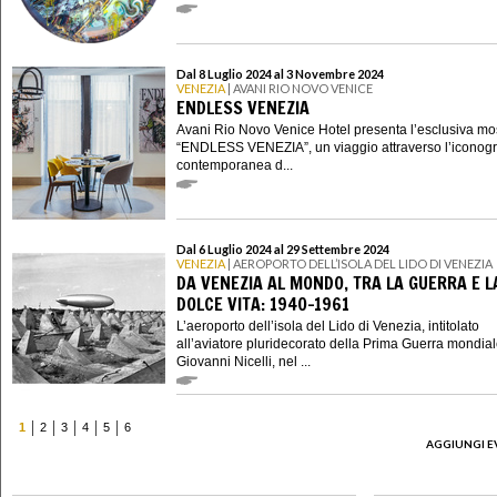
Dal 8 Luglio 2024 al 3 Novembre 2024
VENEZIA
| AVANI RIO NOVO VENICE
ENDLESS VENEZIA
Avani Rio Novo Venice Hotel presenta l’esclusiva mo
“ENDLESS VENEZIA”, un viaggio attraverso l’iconogr
contemporanea d...
Dal 6 Luglio 2024 al 29 Settembre 2024
VENEZIA
| AEROPORTO DELL’ISOLA DEL LIDO DI VENEZIA
DA VENEZIA AL MONDO, TRA LA GUERRA E L
DOLCE VITA: 1940-1961
L’aeroporto dell’isola del Lido di Venezia, intitolato
all’aviatore pluridecorato della Prima Guerra mondia
Giovanni Nicelli, nel ...
1
2
3
4
5
6
AGGIUNGI E