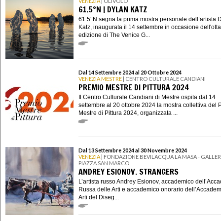
VENEZIA
| OLIVOLO
61.5°N | DYLAN KATZ
61.5°N segna la prima mostra personale dell’artista 
Katz, inaugurata il 14 settembre in occasione dell'ott
edizione di The Venice G...
Dal 14 Settembre 2024 al 20 Ottobre 2024
VENEZIA MESTRE
| CENTRO CULTURALE CANDIANI
PREMIO MESTRE DI PITTURA 2024
Il Centro Culturale Candiani di Mestre ospita dal 14
settembre al 20 ottobre 2024 la mostra collettiva del
Mestre di Pittura 2024, organizzata ...
Dal 13 Settembre 2024 al 30 Novembre 2024
VENEZIA
| FONDAZIONE BEVILACQUA LA MASA - GALLERI
PIAZZA SAN MARCO
ANDREY ESIONOV. STRANGERS
L’artista russo Andrey Esionov, accademico dell’Acc
Russa delle Arti e accademico onorario dell’Accadem
Arti del Diseg...