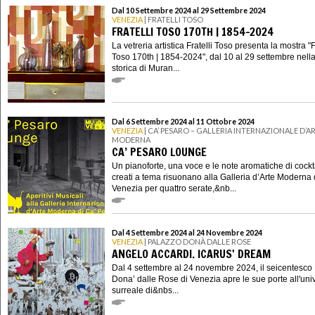
Dal 10 Settembre 2024 al 29 Settembre 2024
VENEZIA
| FRATELLI TOSO
FRATELLI TOSO 170TH | 1854-2024
La vetreria artistica Fratelli Toso presenta la mostra "F
Toso 170th | 1854-2024", dal 10 al 29 settembre nell
storica di Muran...
Dal 6 Settembre 2024 al 11 Ottobre 2024
VENEZIA
| CA’ PESARO – GALLERIA INTERNAZIONALE D’A
MODERNA
CA’ PESARO LOUNGE
Un pianoforte, una voce e le note aromatiche di cockt
creati a tema risuonano alla Galleria d’Arte Moderna 
Venezia per quattro serate,&nb...
Dal 4 Settembre 2024 al 24 Novembre 2024
VENEZIA
| PALAZZO DONÀ DALLE ROSE
ANGELO ACCARDI. ICARUS' DREAM
Dal 4 settembre al 24 novembre 2024, il seicentesco
Dona’ dalle Rose di Venezia apre le sue porte all'uni
surreale di&nbs...