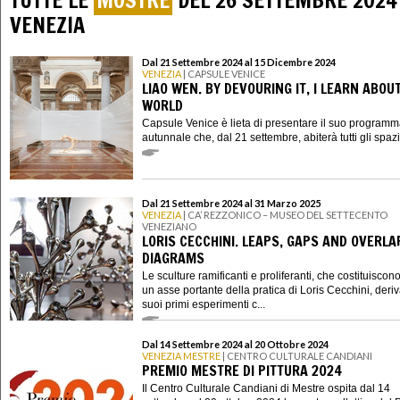
TUTTE LE
MOSTRE
DEL 26 SETTEMBRE 2024
VENEZIA
Dal 21 Settembre 2024 al 15 Dicembre 2024
VENEZIA
| CAPSULE VENICE
LIAO WEN. BY DEVOURING IT, I LEARN ABOU
WORLD
Capsule Venice è lieta di presentare il suo program
autunnale che, dal 21 settembre, abiterà tutti gli spazi 
Dal 21 Settembre 2024 al 31 Marzo 2025
VENEZIA
| CA’ REZZONICO – MUSEO DEL SETTECENTO
VENEZIANO
LORIS CECCHINI. LEAPS, GAPS AND OVERLA
DIAGRAMS
Le sculture ramificanti e proliferanti, che costituiscon
un asse portante della pratica di Loris Cecchini, deri
suoi primi esperimenti c...
Dal 14 Settembre 2024 al 20 Ottobre 2024
VENEZIA MESTRE
| CENTRO CULTURALE CANDIANI
PREMIO MESTRE DI PITTURA 2024
Il Centro Culturale Candiani di Mestre ospita dal 14