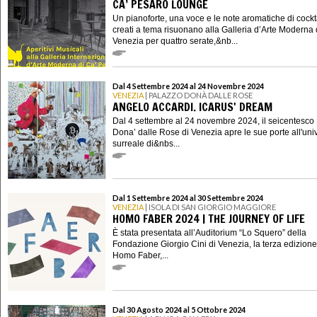
CA’ PESARO LOUNGE
Un pianoforte, una voce e le note aromatiche di cockt
creati a tema risuonano alla Galleria d’Arte Moderna 
Venezia per quattro serate,&nb...
Dal 4 Settembre 2024 al 24 Novembre 2024
VENEZIA
| PALAZZO DONÀ DALLE ROSE
ANGELO ACCARDI. ICARUS' DREAM
Dal 4 settembre al 24 novembre 2024, il seicentesco
Dona’ dalle Rose di Venezia apre le sue porte all'uni
surreale di&nbs...
Dal 1 Settembre 2024 al 30 Settembre 2024
VENEZIA
| ISOLA DI SAN GIORGIO MAGGIORE
HOMO FABER 2024 | THE JOURNEY OF LIFE
È stata presentata all’Auditorium “Lo Squero” della
Fondazione Giorgio Cini di Venezia, la terza edizione
Homo Faber,...
Dal 30 Agosto 2024 al 5 Ottobre 2024