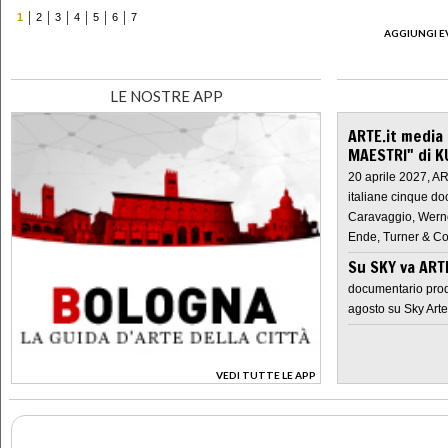
1
2
3
4
5
6
7
AGGIUNGI E
LE NOSTRE APP
ARTE.it media
MAESTRI" di K
20 aprile 2027, A
italiane cinque do
Caravaggio, Werne
Ende, Turner & Co
Su SKY va AR
documentario prod
agosto su Sky Arte
VEDI TUTTE LE APP
>