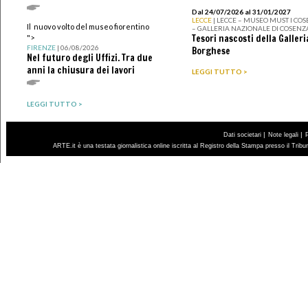
Dal 24/07/2026 al 31/01/2027
LECCE
| LECCE – MUSEO MUST I CO
Il nuovo volto del museo fiorentino
– GALLERIA NAZIONALE DI COSENZ
Tesori nascosti della Galleri
">
FIRENZE
| 06/08/2026
Borghese
Nel futuro degli Uffizi. Tra due
anni la chiusura dei lavori
LEGGI TUTTO >
LEGGI TUTTO >
|
|
Dati societari
Note legali
ARTE.it è una testata giornalistica online iscritta al Registro della Stampa presso il Trib