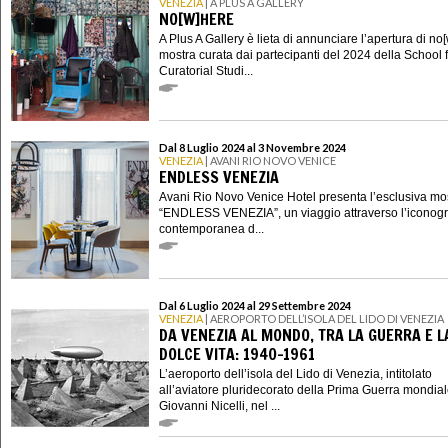
VENEZIA
| A PLUS A GALLERY
NO[W]HERE
A Plus A Gallery è lieta di annunciare l’apertura di no
mostra curata dai partecipanti del 2024 della School 
Curatorial Studi...
Dal 8 Luglio 2024 al 3 Novembre 2024
VENEZIA
| AVANI RIO NOVO VENICE
ENDLESS VENEZIA
Avani Rio Novo Venice Hotel presenta l’esclusiva mo
“ENDLESS VENEZIA”, un viaggio attraverso l’iconogr
contemporanea d...
Dal 6 Luglio 2024 al 29 Settembre 2024
VENEZIA
| AEROPORTO DELL’ISOLA DEL LIDO DI VENEZIA
DA VENEZIA AL MONDO, TRA LA GUERRA E L
DOLCE VITA: 1940-1961
L’aeroporto dell’isola del Lido di Venezia, intitolato
all’aviatore pluridecorato della Prima Guerra mondia
Giovanni Nicelli, nel ...