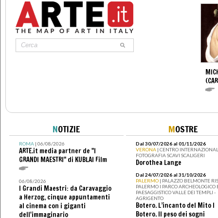
MIC
(CA
N
OTIZIE
M
OSTRE
ROMA
| 06/08/2026
Dal 30/07/2026 al 01/11/2026
ARTE.it media partner de "I
VERONA
| CENTRO INTERNAZIONAL
FOTOGRAFIA SCAVI SCALIGERI
GRANDI MAESTRI" di KUBLAI Film
Dorothea Lange
Dal 24/07/2026 al 31/10/2026
PALERMO
| PALAZZO BELMONTE RIS
06/08/2026
PALERMO I PARCO ARCHEOLOGICO 
I Grandi Maestri: da Caravaggio
PAESAGGISTICO VALLE DEI TEMPLI -
a Herzog, cinque appuntamenti
AGRIGENTO
Botero. L’incanto del Mito I
al cinema con i giganti
Botero. Il peso dei sogni
dell'immaginario