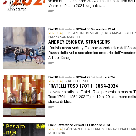
settembre al 20 ottobre 2024 la mostra collettiva del
Mestre di Pittura 2024, organizzata ...
Dal 13 Settembre 2024 al 30 Novembre 2024
VENEZIA
| FONDAZIONE BEVILACQUA LA MASA - GALLERI
PIAZZA SAN MARCO
ANDREY ESIONOV. STRANGERS
L’artista russo Andrey Esionov, accademico dell’Acc
Russa delle Arti e accademico onorario dell’Accadem
Arti del Diseg...
Dal 10 Settembre 2024 al 29 Settembre 2024
VENEZIA
| FRATELLI TOSO
FRATELLI TOSO 170TH | 1854-2024
La vetreria artistica Fratelli Toso presenta la mostra "F
Toso 170th | 1854-2024", dal 10 al 29 settembre nell
storica di Muran...
Dal 6 Settembre 2024 al 11 Ottobre 2024
VENEZIA
| CA’ PESARO – GALLERIA INTERNAZIONALE D’A
MODERNA