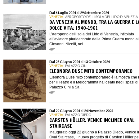
Dal 6 Luglio 2024 al 29 Settembre 2024
VENEZIA
| AEROPORTO DELL’ISOLA DEL LIDO DI VENEZIA
DA VENEZIA AL MONDO, TRA LA GUERRA E L
DOLCE VITA: 1940-1961
L’aeroporto dell’isola del Lido di Venezia, intitolato
all’aviatore pluridecorato della Prima Guerra mondia
Giovanni Nicelli, nel ...
Dal 28 Giugno 2024 al 13 Ottobre 2024
VENEZIA
| PALAZZO CINI
ELEONORA DUSE MITO CONTEMPORANEO
Eleonora Duse mito contemporaneo è la mostra che l’I
per il Teatro e il Melodramma ha ideato negli spazi di
Palazzo Cini a Sa...
Dal 22 Giugno 2024 al 24 Novembre 2024
VENEZIA
| PALAZZO DIEDO
CARSTEN HÖLLER. VENICE INCLINED OVAL
STAIRCASE
Inaugurato oggi 22 giugno a Palazzo Diedo, Venice I
Oval Staircase, il nuovo progetto di Carsten Höller per 