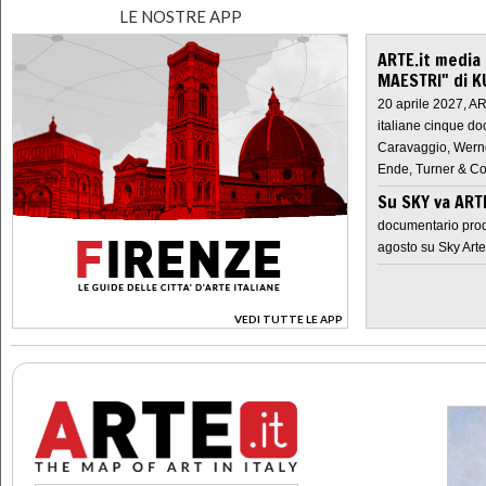
LE NOSTRE APP
ARTE.it media
MAESTRI" di K
20 aprile 2027, A
italiane cinque do
Caravaggio, Werne
Ende, Turner & Co
Su SKY va AR
documentario prod
agosto su Sky Arte
VEDI TUTTE LE APP
>