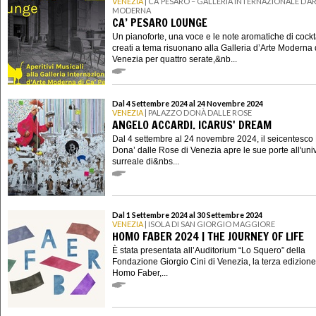
VENEZIA
| CA’ PESARO – GALLERIA INTERNAZIONALE D’A
MODERNA
CA’ PESARO LOUNGE
Un pianoforte, una voce e le note aromatiche di cockt
creati a tema risuonano alla Galleria d’Arte Moderna 
Venezia per quattro serate,&nb...
Dal 4 Settembre 2024 al 24 Novembre 2024
VENEZIA
| PALAZZO DONÀ DALLE ROSE
ANGELO ACCARDI. ICARUS' DREAM
Dal 4 settembre al 24 novembre 2024, il seicentesco
Dona’ dalle Rose di Venezia apre le sue porte all'uni
surreale di&nbs...
Dal 1 Settembre 2024 al 30 Settembre 2024
VENEZIA
| ISOLA DI SAN GIORGIO MAGGIORE
HOMO FABER 2024 | THE JOURNEY OF LIFE
È stata presentata all’Auditorium “Lo Squero” della
Fondazione Giorgio Cini di Venezia, la terza edizione
Homo Faber,...