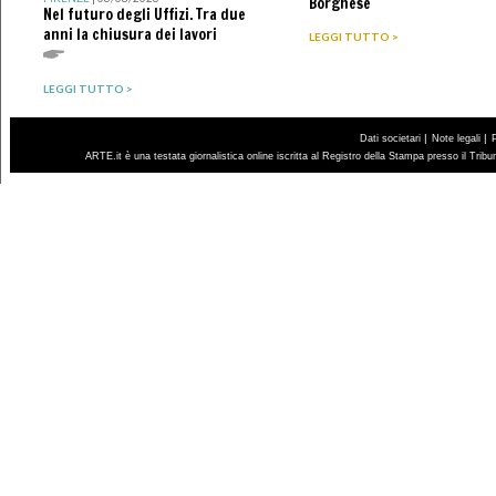
Borghese
Nel futuro degli Uffizi. Tra due
anni la chiusura dei lavori
LEGGI TUTTO >
LEGGI TUTTO >
|
|
Dati societari
Note legali
ARTE.it è una testata giornalistica online iscritta al Registro della Stampa presso il Trib