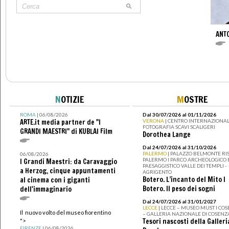
ANT
N
OTIZIE
M
OSTRE
ROMA
| 06/08/2026
Dal 30/07/2026 al 01/11/2026
ARTE.it media partner de "I
VERONA
| CENTRO INTERNAZIONAL
FOTOGRAFIA SCAVI SCALIGERI
GRANDI MAESTRI" di KUBLAI Film
Dorothea Lange
Dal 24/07/2026 al 31/10/2026
PALERMO
| PALAZZO BELMONTE RIS
06/08/2026
PALERMO I PARCO ARCHEOLOGICO 
I Grandi Maestri: da Caravaggio
PAESAGGISTICO VALLE DEI TEMPLI -
a Herzog, cinque appuntamenti
AGRIGENTO
Botero. L’incanto del Mito I
al cinema con i giganti
Botero. Il peso dei sogni
dell'immaginario
Dal 24/07/2026 al 31/01/2027
LECCE
| LECCE – MUSEO MUST I CO
Il nuovo volto del museo fiorentino
– GALLERIA NAZIONALE DI COSENZ
Tesori nascosti della Galleri
">
FIRENZE
| 06/08/2026