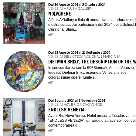
Dal 30 Agosto 2024 al 5 Ottobre 2024
VENEZIA
| A PLUS A GALLERY
NO[W]HERE
A Plus A Gallery è lieta di annunciare l’apertura di no
mostra curata dai partecipanti del 2024 della School 
Curatorial Studi...
Dal 23 Agosto 2024 al 21 Settembre 2024
VENEZIA
| BIBLIOTECA NAZIONALE MARCIANA
DIETMAR BRIXY. THE DESCRIPTION OF THE 
In concomitanza con la 60ª Biennale Arte di Venezia, l
tedesco Dietmar Brixy, espone a Venezia le sue
coloratissime opere riunite s...
Dal 8 Luglio 2024 al 3 Novembre 2024
VENEZIA
| AVANI RIO NOVO VENICE
ENDLESS VENEZIA
Avani Rio Novo Venice Hotel presenta l’esclusiva mo
“ENDLESS VENEZIA”, un viaggio attraverso l’iconogr
contemporanea d...