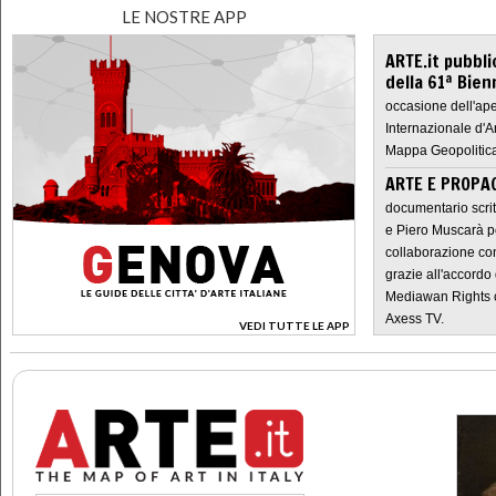
LE NOSTRE APP
ARTE.it pubbli
della 61ª Bien
occasione dell'ape
Internazionale d'A
Mappa Geopolitica
ARTE E PROPAG
documentario scrit
e Piero Muscarà pe
collaborazione con
grazie all'accordo 
Mediawan Rights c
Axess TV.
VEDI TUTTE LE APP
>