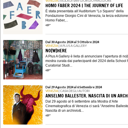
VENEZIA
| ISOLA DI SAN GIORGIO MAGGIORE
HOMO FABER 2024 | THE JOURNEY OF LIFE
È stata presentata all’Auditorium “Lo Squero” della
Fondazione Giorgio Cini di Venezia, la terza edizione
Homo Faber,...
Dal 30 Agosto 2024 al 5 Ottobre 2024
VENEZIA
| A PLUS A GALLERY
NO[W]HERE
A Plus A Gallery è lieta di annunciare l’apertura di no
mostra curata dai partecipanti del 2024 della School 
Curatorial Studi...
Dal 29 Agosto 2024 al 6 Settembre 2024
VENEZIA
| CASA DEGLI AUTORI
ANSELMO BALLESTER. NASCITA DI UN ARCH
Dal 29 agosto al 6 settembre alla Mostra d’Arte
Cinematografica di Venezia ci sarà “Anselmo Balleste
Nascita di un archivio&...