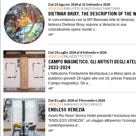
Dal 23 Agosto 2024 al 21 Settembre 2024
VENEZIA
| BIBLIOTECA NAZIONALE MARCIANA
DIETMAR BRIXY. THE DESCRIPTION OF THE 
In concomitanza con la 60ª Biennale Arte di Venezia, l
tedesco Dietmar Brixy, espone a Venezia le sue
coloratissime opere riunite s...
Dal 18 Luglio 2024 al 8 Settembre 2024
VENEZIA
| PALAZZETTO TITO
CAMPO MAGNETICO. GLI ARTISTI DEGLI ATEL
2023-2024
L’Istituzione Fondazione Bevilacqua La Masa apre al
pubblico giovedì 18 luglio alle ore 18, presso Palazze
Campo magnetico. Gli a...
Dal 8 Luglio 2024 al 3 Novembre 2024
VENEZIA
| AVANI RIO NOVO VENICE
ENDLESS VENEZIA
Avani Rio Novo Venice Hotel presenta l’esclusiva mo
“ENDLESS VENEZIA”, un viaggio attraverso l’iconogr
contemporanea d...