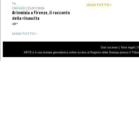
">
LEGGI TUTTO >
FIRENZE
| 31/07/2026
Artemisia a Firenze, il racconto
della rinascita
LEGGI TUTTO >
|
|
Dati societari
Note legali
ARTE.it è una testata giornalistica online iscritta al Registro della Stampa presso il Trib