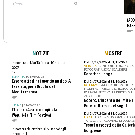
IACO
BAS
N
OTIZIE
M
OSTRE
Dal 30/07/2026 al 01/11/2026
In mostra al MarTa fino al 10 gennaio
VERONA
| CENTRO INTERNAZIONAL
2027
FOTOGRAFIA SCAVI SCALIGERI
">
Dorothea Lange
TARANTO
| 04/08/2026
Essere atleti nel mondo antico. A
Dal 24/07/2026 al 31/10/2026
PALERMO
| PALAZZO BELMONTE RIS
Taranto, per i Giochi del
PALERMO I PARCO ARCHEOLOGICO 
Mediterraneo
PAESAGGISTICO VALLE DEI TEMPLI -
AGRIGENTO
Botero. L’incanto del Mito I
Botero. Il peso dei sogni
UDINE
| 01/08/2026
L'Impero Assiro conquista
Dal 24/07/2026 al 31/01/2027
l'Aquileia Film Festival
LECCE
| LECCE – MUSEO MUST I CO
– GALLERIA NAZIONALE DI COSENZ
Tesori nascosti della Galleri
In mostra da ottobre al Museo degli
Borghese
Innocenti