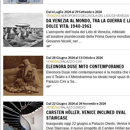
Dal 6 Luglio 2024 al 29 Settembre 2024
VENEZIA
| AEROPORTO DELL’ISOLA DEL LIDO DI VENEZIA
DA VENEZIA AL MONDO, TRA LA GUERRA E L
DOLCE VITA: 1940-1961
L’aeroporto dell’isola del Lido di Venezia, intitolato
all’aviatore pluridecorato della Prima Guerra mondia
Giovanni Nicelli, nel ...
Dal 28 Giugno 2024 al 13 Ottobre 2024
VENEZIA
| PALAZZO CINI
ELEONORA DUSE MITO CONTEMPORANEO
Eleonora Duse mito contemporaneo è la mostra che l’I
per il Teatro e il Melodramma ha ideato negli spazi di
Palazzo Cini a Sa...
Dal 22 Giugno 2024 al 24 Novembre 2024
VENEZIA
| PALAZZO DIEDO
CARSTEN HÖLLER. VENICE INCLINED OVAL
STAIRCASE
Inaugurato oggi 22 giugno a Palazzo Diedo, Venice I
Oval Staircase, il nuovo progetto di Carsten Höller per 