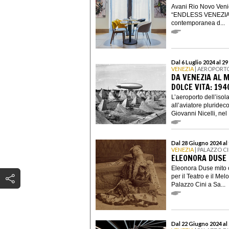
Avani Rio Novo Venic
“ENDLESS VENEZIA”, 
contemporanea d...
Dal 6 Luglio 2024 al 2
VENEZIA
| AEROPORTO 
DA VENEZIA AL 
DOLCE VITA: 194
L’aeroporto dell’isola
all’aviatore pluride
Giovanni Nicelli, nel .
Dal 28 Giugno 2024 al
VENEZIA
| PALAZZO CI
ELEONORA DUSE
Eleonora Duse mito c
per il Teatro e il Me
Palazzo Cini a Sa...
Dal 22 Giugno 2024 a