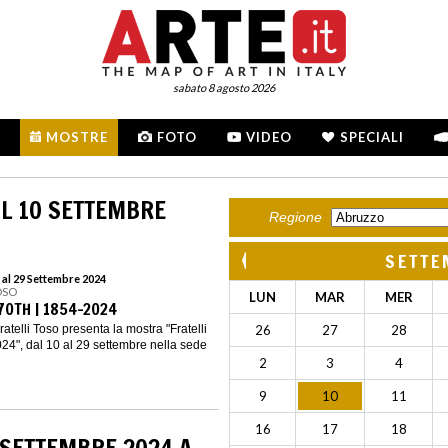
sabato 8 agosto 2026
MOSTRE
FOTO
VIDEO
SPECIALI
L 10 SETTEMBRE
Regione
SETTE
 al 29 Settembre 2024
OSO
LUN
MAR
MER
70TH | 1854-2024
Fratelli Toso presenta la mostra "Fratelli
26
27
28
24", dal 10 al 29 settembre nella sede
2
3
4
9
10
11
16
17
18