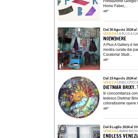
Fondazione Giorgio C
Homo Faber,...
Dal 30 Agosto 2024 al
VENEZIA
| A PLUS A G
NO[W]HERE
A Plus A Gallery è li
mostra curata dai par
Curatorial Studi...
Dal 23 Agosto 2024 al
VENEZIA
| BIBLIOTEC
DIETMAR BRIXY.
In concomitanza con l
tedesco Dietmar Brix
coloratissime opere ri
Dal 8 Luglio 2024 al 
VENEZIA
| AVANI RIO
ENDLESS VENEZI