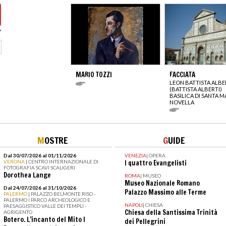
MARIO TOZZI
FACCIATA
LEON BATTISTA ALBE
(BATTISTA ALBERTI)
BASILICA DI SANTA M
NOVELLA
M
OSTRE
G
UIDE
Dal 30/07/2026 al 01/11/2026
VENEZIA
|
OPERA
VERONA
| CENTRO INTERNAZIONALE DI
I quattro Evangelisti
FOTOGRAFIA SCAVI SCALIGERI
Dorothea Lange
ROMA
|
MUSEO
Museo Nazionale Romano
Dal 24/07/2026 al 31/10/2026
Palazzo Massimo alle Terme
PALERMO
| PALAZZO BELMONTE RISO -
PALERMO I PARCO ARCHEOLOGICO E
NAPOLI
|
CHIESA
PAESAGGISTICO VALLE DEI TEMPLI -
Chiesa della Santissima Trinità
AGRIGENTO
Botero. L’incanto del Mito I
dei Pellegrini