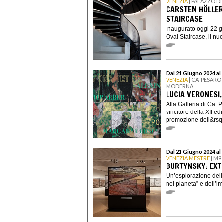
VENEZIA
| PALAZZO D
CARSTEN HÖLLER
STAIRCASE
Inaugurato oggi 22 g
Oval Staircase, il nu
Dal 21 Giugno 2024 al
VENEZIA
| CA' PESAR
MODERNA
LUCIA VERONESI.
Alla Galleria di Ca’ 
vincitore della XII ed
promozione dell&rsq
Dal 21 Giugno 2024 al
VENEZIA MESTRE
| M9
BURTYNSKY: EXT
Un’esplorazione delle
nel pianeta” e dell’i