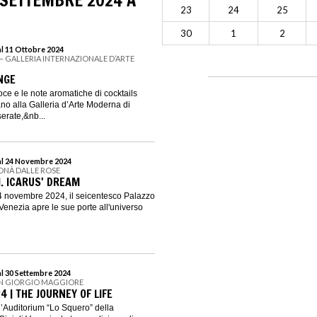
 SETTEMBRE 2024 A
23
24
25
30
1
2
al 11 Ottobre 2024
O – GALLERIA INTERNAZIONALE D’ARTE
NGE
oce e le note aromatiche di cocktails
ano alla Galleria d’Arte Moderna di
erate,&nb...
al 24 Novembre 2024
ONÀ DALLE ROSE
. ICARUS' DREAM
4 novembre 2024, il seicentesco Palazzo
Venezia apre le sue porte all'universo
al 30 Settembre 2024
SAN GIORGIO MAGGIORE
 | THE JOURNEY OF LIFE
l’Auditorium “Lo Squero” della