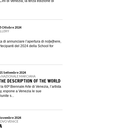
ini di Venezia, la terza edizione di
 5 Ottobre 2024
ALLERY
eta di annunciare l’apertura di no[w]here,
tecipanti del 2024 della School for
 21 Settembre 2024
A NAZIONALE MARCIANA
 THE DESCRIPTION OF THE WORLD
a 60ª Biennale Arte di Venezia, l’artista
y, espone a Venezia le sue
unite s...
3 Novembre 2024
 NOVO VENICE
A