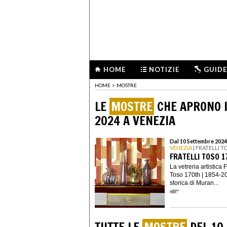
HOME
NOTIZIE
GUIDE
HOME
>
MOSTRE
LE
MOSTRE
CHE APRONO I
2024 A VENEZIA
Dal 10 Settembre 2024
VENEZIA
| FRATELLI T
FRATELLI TOSO 1
La vetreria artistica 
Toso 170th | 1854-20
storica di Muran...