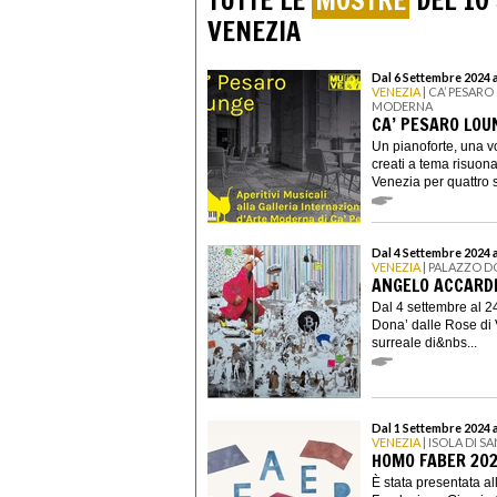
TUTTE LE
MOSTRE
DEL 10
VENEZIA
Dal 6 Settembre 2024 
VENEZIA
| CA’ PESAR
MODERNA
CA’ PESARO LOU
Un pianoforte, una v
creati a tema risuon
Venezia per quattro s
Dal 4 Settembre 2024 
VENEZIA
| PALAZZO D
ANGELO ACCARDI
Dal 4 settembre al 2
Dona’ dalle Rose di 
surreale di&nbs...
Dal 1 Settembre 2024 
VENEZIA
| ISOLA DI 
HOMO FABER 2024
È stata presentata al