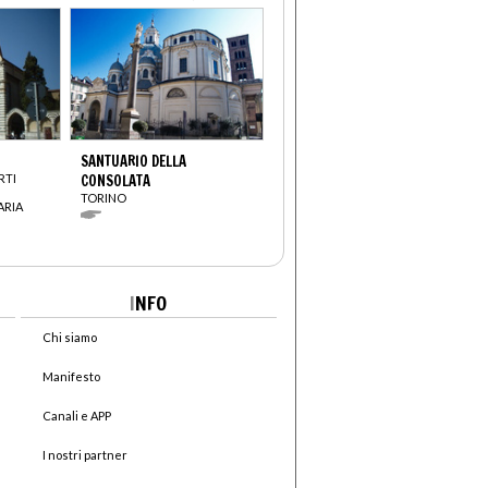
SANTUARIO DELLA
RTI
CONSOLATA
TORINO
ARIA
I
NFO
Chi siamo
Manifesto
Canali e APP
I nostri partner