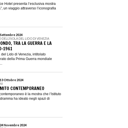
e Hotel presenta l’esclusiva mostra
un viaggio attraverso l’iconografia
9 Settembre 2024
DELL’ISOLA DEL LIDO DI VENEZIA
MONDO, TRA LA GUERRA E LA
0-1961
 del Lido di Venezia, intitolato
corato della Prima Guerra mondiale
..
 13 Ottobre 2024
NI
 MITO CONTEMPORANEO
ontemporaneo è la mostra che l’Istituto
lodramma ha ideato negli spazi di
l 24 Novembre 2024