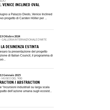
IEDO
. VENICE INCLINED OVAL
iugno a Palazzo Diedo, Venice Inclined
ovo progetto di Carsten Höller per ...
 13 Ottobre 2024
O - GALLERIA INTERNAZIONALE D'ARTE
 LA DESINENZA ESTINTA
Pesaro la presentazione del progetto
izione di Italian Council, il programma di
uo...
 12 Gennaio 2025
 - MUSEO DEL ’900
RACTION / ABSTRACTION
 “incursioni industriali su larga scala
mpatto dell’azione umana sugli ecosist...