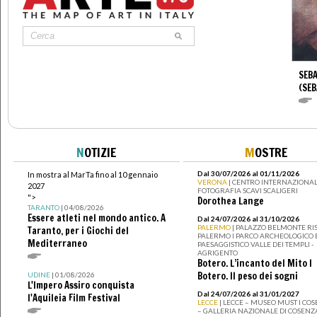
SEBA
(SEB
N
OTIZIE
M
OSTRE
Dal 30/07/2026 al 01/11/2026
In mostra al MarTa fino al 10 gennaio
VERONA
| CENTRO INTERNAZIONAL
2027
FOTOGRAFIA SCAVI SCALIGERI
">
Dorothea Lange
TARANTO
| 04/08/2026
Essere atleti nel mondo antico. A
Dal 24/07/2026 al 31/10/2026
PALERMO
| PALAZZO BELMONTE RIS
Taranto, per i Giochi del
PALERMO I PARCO ARCHEOLOGICO 
Mediterraneo
PAESAGGISTICO VALLE DEI TEMPLI -
AGRIGENTO
Botero. L’incanto del Mito I
Botero. Il peso dei sogni
UDINE
| 01/08/2026
L'Impero Assiro conquista
Dal 24/07/2026 al 31/01/2027
l'Aquileia Film Festival
LECCE
| LECCE – MUSEO MUST I CO
– GALLERIA NAZIONALE DI COSENZ