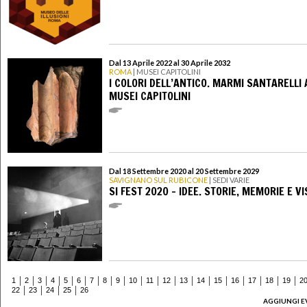
Dal 13 Aprile 2022 al 30 Aprile 2032
ROMA
| MUSEI CAPITOLINI
I COLORI DELL’ANTICO. MARMI SANTARELLI 
MUSEI CAPITOLINI
Dal 18 Settembre 2020 al 20 Settembre 2029
SAVIGNANO SUL RUBICONE
| SEDI VARIE
SI FEST 2020 - IDEE. STORIE, MEMORIE E VI
1
2
3
4
5
6
7
8
9
10
11
12
13
14
15
16
17
18
19
2
22
23
24
25
26
AGGIUNGI E