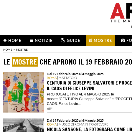
HOME
NOTIZIE
GUIDE
MOSTRE
F
HOME
>
MOSTRE
LE
MOSTRE
CHE APRONO IL 19 FEBBRAIO 2
Dal 19 Febbraio 2025 al 4 Maggio 2025
ROMA
| MATTATOIO
CENTURIA DI GIUSEPPE SALVATORI E PROG
IL CAOS DI FELICE LEVINI
PROROGATE FINO AL 4 MAGGIO 2025 le
mostre “CENTURIA.Giuseppe Salvatori” e “PROGET
CAOS. Felice Levin...
Dal 19 Febbraio 2025 al 6 Maggio 2025
ROMA
| MUSEO DI ROMA IN TRASTEVERE
NICOLA SANSONE. LA FOTOGRAFIA COME LI