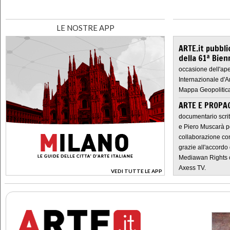
LE NOSTRE APP
ARTE.it pubbli
della 61ª Bien
occasione dell'ape
Internazionale d'A
Mappa Geopolitica
ARTE E PROPAG
documentario scrit
e Piero Muscarà pe
collaborazione con
grazie all'accordo 
Mediawan Rights c
Axess TV.
VEDI TUTTE LE APP
>