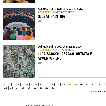
Dal 7 Dicembre 2023 al 14 Aprile 2024
ROVERETO
| MART ROVERETO
GLOBAL PAINTING
Dal 7 Dicembre 2023 al 3 Marzo 2024
ROVERETO
| MART ROVERETO
LUCA SCACCHI GRACCO. ARTISTA E
AVVENTURIERO
1
2
3
4
5
6
7
8
9
10
11
12
13
14
15
16
17
18
19
2
22
23
24
25
26
27
28
29
30
AGGIUNGI E