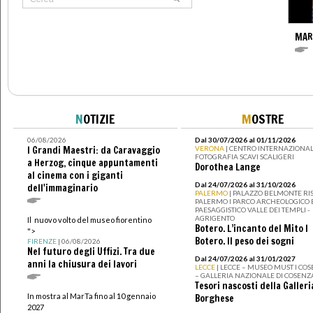
MAR
N
OTIZIE
M
OSTRE
06/08/2026
Dal 30/07/2026 al 01/11/2026
I Grandi Maestri: da Caravaggio
VERONA
| CENTRO INTERNAZIONAL
FOTOGRAFIA SCAVI SCALIGERI
a Herzog, cinque appuntamenti
Dorothea Lange
al cinema con i giganti
Dal 24/07/2026 al 31/10/2026
dell'immaginario
PALERMO
| PALAZZO BELMONTE RIS
PALERMO I PARCO ARCHEOLOGICO 
PAESAGGISTICO VALLE DEI TEMPLI -
AGRIGENTO
Il nuovo volto del museo fiorentino
Botero. L’incanto del Mito I
">
Botero. Il peso dei sogni
FIRENZE
| 06/08/2026
Nel futuro degli Uffizi. Tra due
Dal 24/07/2026 al 31/01/2027
anni la chiusura dei lavori
LECCE
| LECCE – MUSEO MUST I CO
– GALLERIA NAZIONALE DI COSENZ
Tesori nascosti della Galleri
In mostra al MarTa fino al 10 gennaio
Borghese
2027