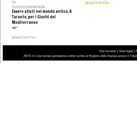
">
LEGGI TUTTO >
TARANTO
| 04/08/2026
Essere atleti nel mondo antico. A
Taranto, per i Giochi del
Mediterraneo
LEGGI TUTTO >
|
|
Dati societari
Note legali
ARTE.it è una testata giornalistica online iscritta al Registro della Stampa presso il Trib