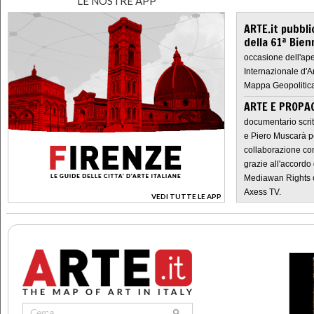
LE NOSTRE APP
ARTE.it pubbli
della 61ª Bien
occasione dell'ape
Internazionale d'A
Mappa Geopolitica
ARTE E PROPAG
documentario scrit
e Piero Muscarà pe
collaborazione con
grazie all'accordo 
Mediawan Rights c
Axess TV.
VEDI TUTTE LE APP
>