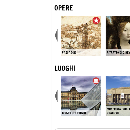
OPERE
SALA DELLE ASSE
PAESAGGIO
RITRATTO DI GINE
LUOGHI
ALTE PINAKOTHEK
MUSEO NAZIONALE
(PINACOTECA ANTICA)
MUSEO DEL LOUVRE
CRACOVIA