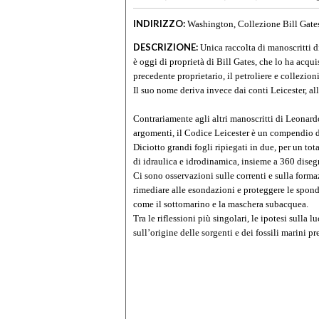
INDIRIZZO:
Washington, Collezione Bill Gate
DESCRIZIONE:
Unica raccolta di manoscritti d
è oggi di proprietà di Bill Gates, che lo ha acqui
precedente proprietario, il petroliere e collezio
Il suo nome deriva invece dai conti Leicester, a
Contrariamente agli altri manoscritti di Leonard
argomenti, il Codice Leicester è un compendio de
Diciotto grandi fogli ripiegati in due, per un tot
di idraulica e idrodinamica, insieme a 360 diseg
Ci sono osservazioni sulle correnti e sulla forma
rimediare alle esondazioni e proteggere le spond
come il sottomarino e la maschera subacquea.
Tra le riflessioni più singolari, le ipotesi sulla
sull’origine delle sorgenti e dei fossili marini p