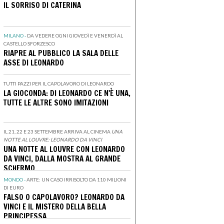
IL SORRISO DI CATERINA
MILANO -
DA VEDERE OGNI GIOVEDÌ E VENERDÌ AL
CASTELLO SFORZESCO
RIAPRE AL PUBBLICO LA SALA DELLE
ASSE DI LEONARDO
TUTTI PAZZI PER IL CAPOLAVORO DI LEONARDO
LA GIOCONDA: DI LEONARDO CE N'È UNA,
TUTTE LE ALTRE SONO IMITAZIONI
IL 21, 22 E 23 SETTEMBRE ARRIVA AL CINEMA
UNA
NOTTE AL LOUVRE: LEONARDO DA VINCI
UNA NOTTE AL LOUVRE CON LEONARDO
DA VINCI, DALLA MOSTRA AL GRANDE
SCHERMO
MONDO -
ARTE: UN CASO IRRISOLTO DA 110 MILIONI
DI EURO
FALSO O CAPOLAVORO? LEONARDO DA
VINCI E IL MISTERO DELLA BELLA
PRINCIPESSA