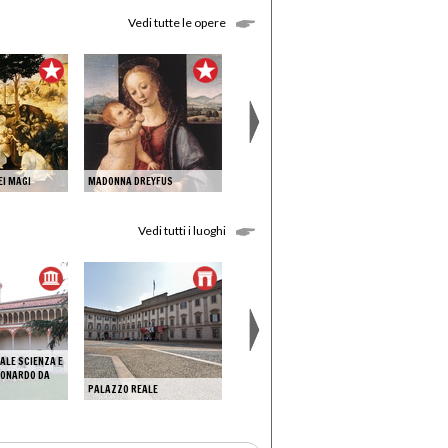
Vedi tutte le opere
STUDIO DI V
EI MAGI
MADONNA DREYFUS
BATTESIMO DI CRISTO
BATTAGLIA 
Vedi tutti i luoghi
ALE SCIENZA E
EONARDO DA
PALAZZO REALE
PALAZZO VECCHIO
LEONARDIAN