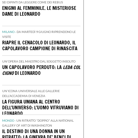
SEI DIPINTI DA LEGGERE COME DEI REBUS
ENIGMI AL FEMMINILE. LE MISTERIOSE
DAME DI LEONARDO
MILANO -
DA MARTEDÌ 9 GIUGNO RIPRENDONO LE
VISITE
RIAPRE IL CENACOLO DI LEONARDO, IL
CAPOLAVORO CAMPIONE DI RINASCITA
UN'OPERA DEL MAESTRO DAL SOGGETTO INSOLITO
UN CAPOLAVORO PERDUTO: LA
LEDA COL
CIGNO
DI LEONARDO
UN'ICONA UNIVERSALE ALLE GALLERIE
DELL'ACCADEMIA DI VENEZIA
LA FIGURA UMANA AL CENTRO
DELL'UNIVERSO: L'UOMO VITRUVIANO DI
LEONARDO
MONDO -
UN RITRATTO “DOPPIO” ALLA NATIONAL
GALLERY OF ART DI WASHINGTON
IL DESTINO DI UNA DONNA IN UN
RITRATTO: LA GINEVRA DE' BENCI DI