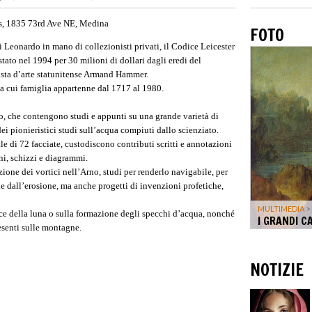
s, 1835 73rd Ave NE, Medina
FOTO
i Leonardo in mano di collezionisti privati, il Codice Leicester
stato nel 1994 per 30 milioni di dollari dagli eredi del
nista d’arte statunitense Armand Hammer.
lla cui famiglia appartenne dal 1717 al 1980.
o, che contengono studi e appunti su una grande varietà di
i pionieristici studi sull’acqua compiuti dallo scienziato.
ale di 72 facciate, custodiscono contributi scritti e annotazioni
ni, schizzi e diagrammi.
zione dei vortici nell’Arno, studi per renderlo navigabile, per
e dall’erosione, ma anche progetti di invenzioni profetiche,
MULTIMEDIA
> 
 luce della luna o sulla formazione degli specchi d’acqua, nonché
I GRANDI C
resenti sulle montagne.
NOTIZIE