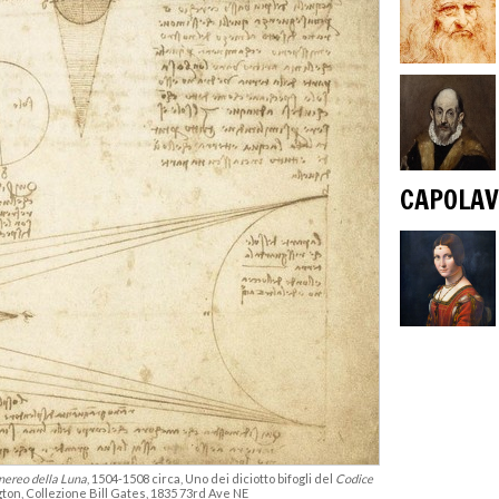
CAPOLAV
inereo della Luna
, 1504-1508 circa, Uno dei diciotto bifogli del
Codice
gton, Collezione Bill Gates, 1835 73rd Ave NE