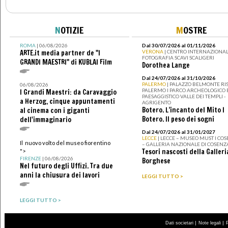
N
OTIZIE
M
OSTRE
ROMA
| 06/08/2026
Dal 30/07/2026 al 01/11/2026
ARTE.it media partner de "I
VERONA
| CENTRO INTERNAZIONAL
FOTOGRAFIA SCAVI SCALIGERI
GRANDI MAESTRI" di KUBLAI Film
Dorothea Lange
Dal 24/07/2026 al 31/10/2026
PALERMO
| PALAZZO BELMONTE RIS
06/08/2026
PALERMO I PARCO ARCHEOLOGICO 
I Grandi Maestri: da Caravaggio
PAESAGGISTICO VALLE DEI TEMPLI -
a Herzog, cinque appuntamenti
AGRIGENTO
Botero. L’incanto del Mito I
al cinema con i giganti
Botero. Il peso dei sogni
dell'immaginario
Dal 24/07/2026 al 31/01/2027
LECCE
| LECCE – MUSEO MUST I CO
Il nuovo volto del museo fiorentino
– GALLERIA NAZIONALE DI COSENZ
Tesori nascosti della Galleri
">
FIRENZE
| 06/08/2026
Borghese
Nel futuro degli Uffizi. Tra due
anni la chiusura dei lavori
LEGGI TUTTO >
LEGGI TUTTO >
|
|
Dati societari
Note legali