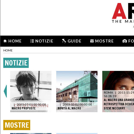
HOME
NOTIZIE
GUIDE
MOSTRE
F
HOME
NOTIZIE
ROMA
|
2011-11-2
.
16:28:39
AL MACRO UNA GRAND
I
RETROSPETTIVA DEDIC
|
2003-07-01 00:00:00
|
2003-10-02 00:00:00
MACRO PROPOSTE
NOVITÀ AL MACRO
STEVE MCCURRY
MOSTRE