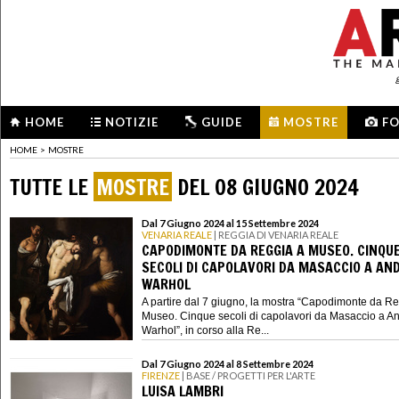
HOME
NOTIZIE
GUIDE
MOSTRE
F
HOME
>
MOSTRE
TUTTE LE
MOSTRE
DEL 08 GIUGNO 2024
Dal 7 Giugno 2024 al 15 Settembre 2024
VENARIA REALE
| REGGIA DI VENARIA REALE
CAPODIMONTE DA REGGIA A MUSEO. CINQU
SECOLI DI CAPOLAVORI DA MASACCIO A AN
WARHOL
A partire dal 7 giugno, la mostra “Capodimonte da R
Museo. Cinque secoli di capolavori da Masaccio a A
Warhol”, in corso alla Re...
Dal 7 Giugno 2024 al 8 Settembre 2024
FIRENZE
| BASE / PROGETTI PER L'ARTE
LUISA LAMBRI