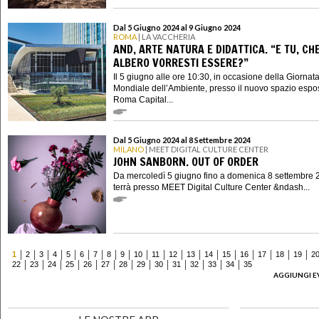
Dal 5 Giugno 2024 al 9 Giugno 2024
ROMA
| LA VACCHERIA
AND, ARTE NATURA E DIDATTICA. “E TU, CH
ALBERO VORRESTI ESSERE?”
Il 5 giugno alle ore 10:30, in occasione della Giornat
Mondiale dell’Ambiente, presso il nuovo spazio espos
Roma Capital...
Dal 5 Giugno 2024 al 8 Settembre 2024
MILANO
| MEET DIGITAL CULTURE CENTER
JOHN SANBORN. OUT OF ORDER
Da mercoledì 5 giugno fino a domenica 8 settembre 2
terrà presso MEET Digital Culture Center &ndash...
1
2
3
4
5
6
7
8
9
10
11
12
13
14
15
16
17
18
19
2
22
23
24
25
26
27
28
29
30
31
32
33
34
35
AGGIUNGI E