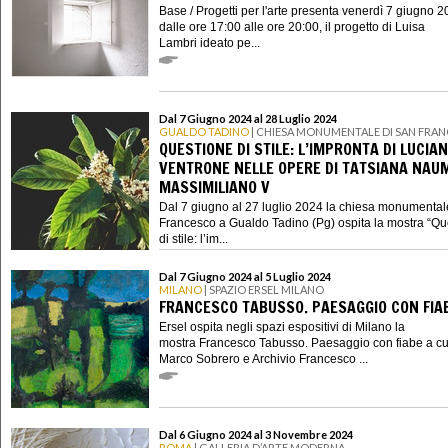
Base / Progetti per l'arte presenta venerdì 7 giugno 2
dalle ore 17:00 alle ore 20:00, il progetto di Luisa
Lambri ideato pe...
Dal 7 Giugno 2024 al 28 Luglio 2024
GUALDO TADINO
| CHIESA MONUMENTALE DI SAN FRA
QUESTIONE DI STILE: L’IMPRONTA DI LUCIA
VENTRONE NELLE OPERE DI TATSIANA NAUM
MASSIMILIANO V
Dal 7 giugno al 27 luglio 2024 la chiesa monumental
Francesco a Gualdo Tadino (Pg) ospita la mostra “Qu
di stile: l’im...
Dal 7 Giugno 2024 al 5 Luglio 2024
MILANO
| SPAZIO ERSEL MILANO
FRANCESCO TABUSSO. PAESAGGIO CON FIA
Ersel ospita negli spazi espositivi di Milano la
mostra Francesco Tabusso. Paesaggio con fiabe a cu
Marco Sobrero e Archivio Francesco ...
Dal 6 Giugno 2024 al 3 Novembre 2024
ROMA
| GALLERIA D’ARTE MODERNA