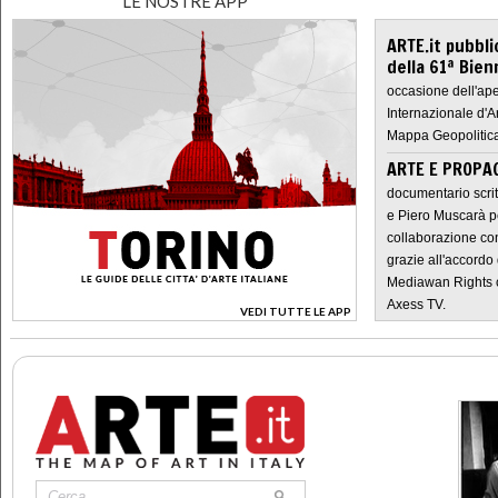
LE NOSTRE APP
ARTE.it pubbli
della 61ª Bien
occasione dell'ape
Internazionale d'A
Mappa Geopolitica
ARTE E PROPAG
documentario scrit
e Piero Muscarà pe
collaborazione con
grazie all'accordo 
Mediawan Rights c
Axess TV.
VEDI TUTTE LE APP
>