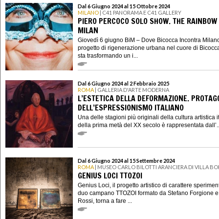
Dal 6 Giugno 2024 al 15 Ottobre 2024
MILANO
| C41 PANORAMA E C41 GALLERY
PIERO PERCOCO SOLO SHOW. THE RAINBOW
MILAN
Giovedì 6 giugno BiM – Dove Bicocca Incontra Milan
progetto di rigenerazione urbana nel cuore di Bicocc
sta trasformando un i...
Dal 6 Giugno 2024 al 2 Febbraio 2025
ROMA
| GALLERIA D'ARTE MODERNA
L’ESTETICA DELLA DEFORMAZIONE. PROTAG
DELL’ESPRESSIONISMO ITALIANO
Una delle stagioni più originali della cultura artistica 
della prima metà del XX secolo è rappresentata dall’..
Dal 6 Giugno 2024 al 15 Settembre 2024
ROMA
| MUSEO CARLO BILOTTI ARANCIERA DI VILLA B
GENIUS LOCI TTOZOI
Genius Loci, il progetto artistico di carattere sperimen
duo campano TTOZOI formato da Stefano Forgione e
Rossi, torna a fare ...