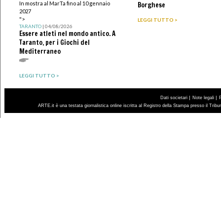
In mostra al MarTa fino al 10 gennaio
Borghese
2027
">
LEGGI TUTTO >
TARANTO
| 04/08/2026
Essere atleti nel mondo antico. A
Taranto, per i Giochi del
Mediterraneo
LEGGI TUTTO >
|
|
Dati societari
Note legali
ARTE.it è una testata giornalistica online iscritta al Registro della Stampa presso il Trib