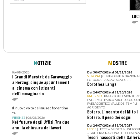
LUC
N
OTIZIE
M
OSTRE
06/08/2026
Dal 30/07/2026 al 01/11/2026
I Grandi Maestri: da Caravaggio
VERONA
| CENTRO INTERNAZIONAL
FOTOGRAFIA SCAVI SCALIGERI
a Herzog, cinque appuntamenti
Dorothea Lange
al cinema con i giganti
Dal 24/07/2026 al 31/10/2026
dell'immaginario
PALERMO
| PALAZZO BELMONTE RIS
PALERMO I PARCO ARCHEOLOGICO 
PAESAGGISTICO VALLE DEI TEMPLI -
AGRIGENTO
Il nuovo volto del museo fiorentino
Botero. L’incanto del Mito I
">
Botero. Il peso dei sogni
FIRENZE
| 06/08/2026
Nel futuro degli Uffizi. Tra due
Dal 24/07/2026 al 31/01/2027
anni la chiusura dei lavori
LECCE
| LECCE – MUSEO MUST I CO
– GALLERIA NAZIONALE DI COSENZ
Tesori nascosti della Galleri