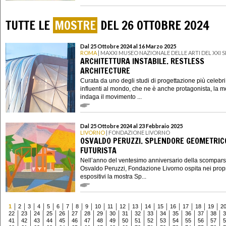
TUTTE LE
MOSTRE
DEL 26 OTTOBRE 2024
Dal 25 Ottobre 2024 al 16 Marzo 2025
ROMA
| MAXXI MUSEO NAZIONALE DELLE ARTI DEL XXI
ARCHITETTURA INSTABILE. RESTLESS
ARCHITECTURE
Curata da uno degli studi di progettazione più celebri
influenti al mondo, che ne è anche protagonista, la m
indaga il movimento ...
Dal 25 Ottobre 2024 al 23 Febbraio 2025
LIVORNO
| FONDAZIONE LIVORNO
OSVALDO PERUZZI. SPLENDORE GEOMETRIC
FUTURISTA
Nell’anno del ventesimo anniversario della scompars
Osvaldo Peruzzi, Fondazione Livorno ospita nei propr
espositivi la mostra Sp...
1
2
3
4
5
6
7
8
9
10
11
12
13
14
15
16
17
18
19
2
22
23
24
25
26
27
28
29
30
31
32
33
34
35
36
37
38
3
41
42
43
44
45
46
47
48
49
50
51
52
53
54
55
56
57
5