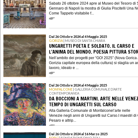
Sabato 26 ottobre 2024 apre al Museo del Tesoro di
Gennaro di Napoli la mostra di Giulia Piscitelli Una 
Come Tappeto visitabile f...
Dal 26 Ottobre 2024 al 4 Maggio 2025
GORIZIA
| MUSEO DI SANTA CHIARA
UNGARETTI POETA E SOLDATO. IL CARSO E
L’ANIMA DEL MONDO. POESIA PITTURA STOR
Nell’ambito dei progetti per “GO! 2025” (Nova Gorica 
Gorizia capitale europea della cultura) si staglia un 
lavoro, ideato e ...
Dal 26 Ottobre 2024 al 4 Maggio 2025
MONFALCONE
| GALLERIA COMUNALE D’ARTE
CONTEMPORANEA
DA BOCCIONI A MARTINI. ARTE NELLE VENEZ
TEMPO DI UNGARETTI SUL CARSO
Alla Galleria Comunale di Monfalconel’arte nelle
Venezie negli anni di Ungaretti sul Carso.I maestri di
Pesaro e altrip...
Dal 26 Ottobre 2024 al 16 Marzo 2025
FORLÌ
| FONDAZIONE DINO ZOLI