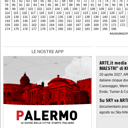
60
61
62
63
64
65
66
67
68
69
70
71
72
73
74
75
76
7
79
80
81
82
83
84
85
86
87
88
89
90
91
92
93
94
95
9
98
99
100
101
102
103
104
105
106
107
108
109
110
111
11
114
115
116
117
118
119
120
121
122
123
124
125
126
127
129
130
131
132
133
134
135
136
137
138
139
140
141
142
144
145
146
147
148
149
150
151
152
153
154
155
156
157
159
160
161
162
163
164
165
166
167
168
169
170
171
172
174
175
176
177
178
179
180
181
182
183
184
185
186
AGGIUNGI E
LE NOSTRE APP
ARTE.it media
MAESTRI" di K
20 aprile 2027, A
italiane cinque do
Caravaggio, Werne
Ende, Turner & Co
Su SKY va AR
documentario prod
agosto su Sky Arte