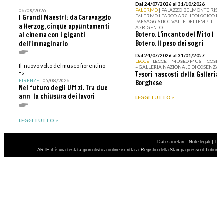
Dal 24/07/2026 al 31/10/2026
PALERMO
| PALAZZO BELMONTE RIS
06/08/2026
PALERMO I PARCO ARCHEOLOGICO 
I Grandi Maestri: da Caravaggio
PAESAGGISTICO VALLE DEI TEMPLI -
a Herzog, cinque appuntamenti
AGRIGENTO
Botero. L’incanto del Mito I
al cinema con i giganti
Botero. Il peso dei sogni
dell'immaginario
Dal 24/07/2026 al 31/01/2027
LECCE
| LECCE – MUSEO MUST I CO
Il nuovo volto del museo fiorentino
– GALLERIA NAZIONALE DI COSENZ
Tesori nascosti della Galleri
">
FIRENZE
| 06/08/2026
Borghese
Nel futuro degli Uffizi. Tra due
anni la chiusura dei lavori
LEGGI TUTTO >
LEGGI TUTTO >
|
|
Dati societari
Note legali
ARTE.it è una testata giornalistica online iscritta al Registro della Stampa presso il Trib