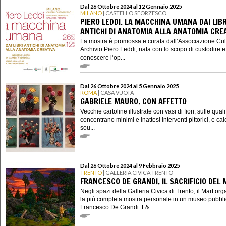
Dal 26 Ottobre 2024 al 12 Gennaio 2025
MILANO
| CASTELLO SFORZESCO
PIERO LEDDI. LA MACCHINA UMANA DAI LIBR
ANTICHI DI ANATOMIA ALLA ANATOMIA CRE
La mostra è promossa e curata dall’Associazione Cul
Archivio Piero Leddi, nata con lo scopo di custodire e
conoscere l’op...
Dal 26 Ottobre 2024 al 5 Gennaio 2025
ROMA
| CASA VUOTA
GABRIELE MAURO. CON AFFETTO
Vecchie cartoline illustrate con vasi di fiori, sulle quali
concentrano minimi e inattesi interventi pittorici, e ca
sou...
Dal 26 Ottobre 2024 al 9 Febbraio 2025
TRENTO
| GALLERIA CIVICA TRENTO
FRANCESCO DE GRANDI. IL SACRIFICIO DEL 
Negli spazi della Galleria Civica di Trento, il Mart or
la più completa mostra personale in un museo pubbli
Francesco De Grandi. L&...