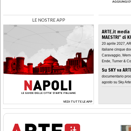
AGGIUNGI E
LE NOSTRE APP
ARTE.it media
MAESTRI" di K
20 aprile 2027, A
italiane cinque do
Caravaggio, Werne
Ende, Turner & Co
Su SKY va AR
documentario prod
agosto su Sky Arte
VEDI TUTTE LE APP
>