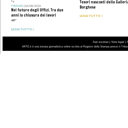
Tesori nascosti della Galleri
">
FIRENZE
| 06/08/2026
Borghese
Nel futuro degli Uffizi. Tra due
anni la chiusura dei lavori
LEGGI TUTTO >
LEGGI TUTTO >
|
|
Dati societari
Note legali
ARTE.it è una testata giornalistica online iscritta al Registro della Stampa presso il Trib