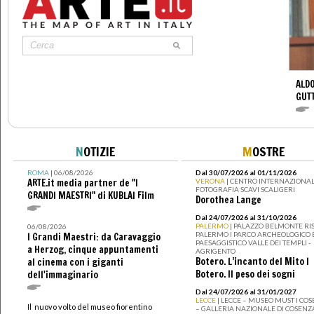
ALDO
GUT
N
OTIZIE
M
OSTRE
ROMA
| 06/08/2026
Dal 30/07/2026 al 01/11/2026
ARTE.it media partner de "I
VERONA
| CENTRO INTERNAZIONAL
FOTOGRAFIA SCAVI SCALIGERI
GRANDI MAESTRI" di KUBLAI Film
Dorothea Lange
Dal 24/07/2026 al 31/10/2026
PALERMO
| PALAZZO BELMONTE RIS
06/08/2026
PALERMO I PARCO ARCHEOLOGICO 
I Grandi Maestri: da Caravaggio
PAESAGGISTICO VALLE DEI TEMPLI -
a Herzog, cinque appuntamenti
AGRIGENTO
Botero. L’incanto del Mito I
al cinema con i giganti
Botero. Il peso dei sogni
dell'immaginario
Dal 24/07/2026 al 31/01/2027
LECCE
| LECCE – MUSEO MUST I CO
Il nuovo volto del museo fiorentino
– GALLERIA NAZIONALE DI COSENZ