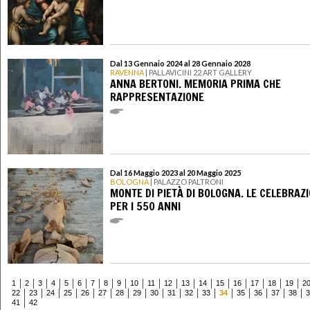
Dal 13 Gennaio 2024 al 28 Gennaio 2028
RAVENNA
| PALLAVICINI 22 ART GALLERY
ANNA BERTONI. MEMORIA PRIMA CHE
RAPPRESENTAZIONE
Dal 16 Maggio 2023 al 20 Maggio 2025
BOLOGNA
| PALAZZO PALTRONI
MONTE DI PIETÀ DI BOLOGNA. LE CELEBRAZI
PER I 550 ANNI
1
2
3
4
5
6
7
8
9
10
11
12
13
14
15
16
17
18
19
2
22
23
24
25
26
27
28
29
30
31
32
33
34
35
36
37
38
3
41
42