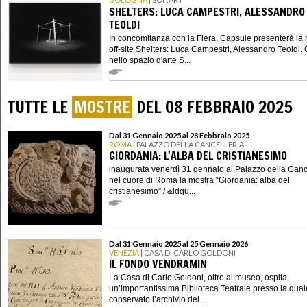
SHELTERS: LUCA CAMPESTRI, ALESSANDRO
TEOLDI
In concomitanza con la Fiera, Capsule presenterà la
off-site Shelters: Luca Campestri, Alessandro Teoldi. 
nello spazio d'arte S...
TUTTE LE
MOSTRE
DEL 08 FEBBRAIO 2025
Dal 31 Gennaio 2025 al 28 Febbraio 2025
ROMA
| PALAZZO DELLA CANCELLERIA
GIORDANIA: L'ALBA DEL CRISTIANESIMO
inaugurata venerdì 31 gennaio al Palazzo della Cance
nel cuore di Roma la mostra “Giordania: alba del
cristianesimo” / &ldqu...
Dal 31 Gennaio 2025 al 25 Gennaio 2026
VENEZIA
| CASA DI CARLO GOLDONI
IL FONDO VENDRAMIN
La Casa di Carlo Goldoni, oltre al museo, ospita
un’importantissima Biblioteca Teatrale presso la qual
conservato l’archivio del...