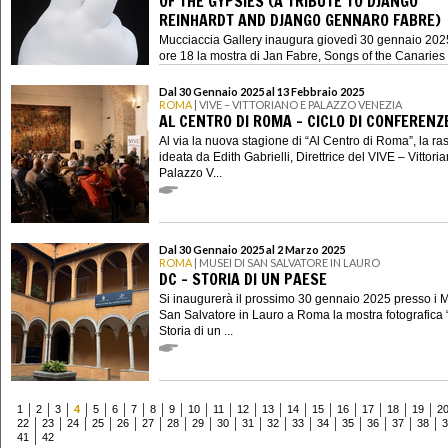
OF THE GYPSIES (A TRIBUTE TO DJANGO
REINHARDT AND DJANGO GENNARO FABRE)
Mucciaccia Gallery inaugura giovedì 30 gennaio 202
ore 18 la mostra di Jan Fabre, Songs of the Canaries (
Dal 30 Gennaio 2025 al 13 Febbraio 2025
ROMA
| VIVE – VITTORIANO E PALAZZO VENEZIA
AL CENTRO DI ROMA - CICLO DI CONFERENZ
Al via la nuova stagione di “Al Centro di Roma”, la r
ideata da Edith Gabrielli, Direttrice del VIVE – Vittori
Palazzo V...
Dal 30 Gennaio 2025 al 2 Marzo 2025
ROMA
| MUSEI DI SAN SALVATORE IN LAURO
DC – STORIA DI UN PAESE
Si inaugurerà il prossimo 30 gennaio 2025 presso i M
San Salvatore in Lauro a Roma la mostra fotografica
Storia di un ...
1
2
3
4
5
6
7
8
9
10
11
12
13
14
15
16
17
18
19
2
22
23
24
25
26
27
28
29
30
31
32
33
34
35
36
37
38
3
41
42