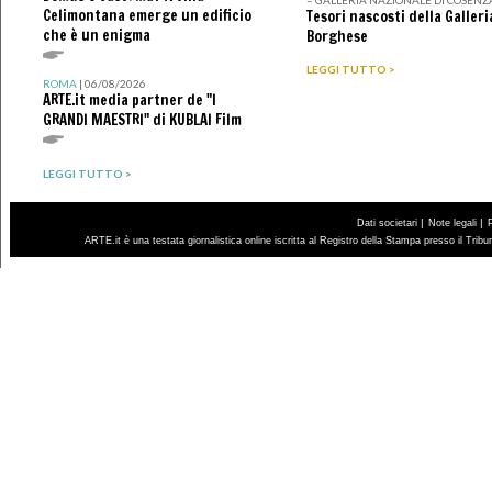
Celimontana emerge un edificio
Tesori nascosti della Galleri
che è un enigma
Borghese
LEGGI TUTTO >
ROMA
| 06/08/2026
ARTE.it media partner de "I
GRANDI MAESTRI" di KUBLAI Film
LEGGI TUTTO >
|
|
Dati societari
Note legali
ARTE.it è una testata giornalistica online iscritta al Registro della Stampa presso il Trib