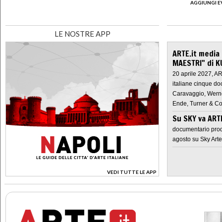
AGGIUNGI E
LE NOSTRE APP
ARTE.it media
MAESTRI" di K
20 aprile 2027, A
italiane cinque do
Caravaggio, Werne
Ende, Turner & Co
Su SKY va AR
documentario prod
agosto su Sky Arte
VEDI TUTTE LE APP
>