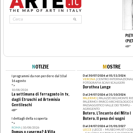
PIET
(PIE
N
OTIZIE
M
OSTRE
Dal 30/07/2026 al 01/11/2026
I programmi da non perdere dal 10 al
VERONA
| CENTRO INTERNAZIONAL
16 agosto
FOTOGRAFIA SCAVI SCALIGERI
">
Dorothea Lange
10/08/2026
La settimana di ferragosto in tv,
Dal 24/07/2026 al 31/10/2026
PALERMO
| PALAZZO BELMONTE RIS
dagli Etruschi ad Artemisia
PALERMO I PARCO ARCHEOLOGICO 
Gentileschi
PAESAGGISTICO VALLE DEI TEMPLI -
AGRIGENTO
Botero. L’incanto del Mito I
Botero. Il peso dei sogni
I dettagli della scoperta
">
Dal 24/07/2026 al 31/01/2027
ROMA
| 10/08/2026
LECCE
| LECCE – MUSEO MUST I CO
Domus o caserma? A Villa
– GALLERIA NAZIONALE DI COSENZ