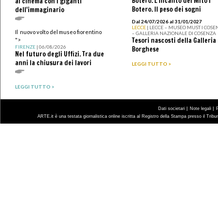
Botero. L’incanto del Mito I
al cinema con i giganti
Botero. Il peso dei sogni
dell'immaginario
Dal 24/07/2026 al 31/01/2027
LECCE
| LECCE – MUSEO MUST I COSE
Il nuovo volto del museo fiorentino
– GALLERIA NAZIONALE DI COSENZA
Tesori nascosti della Galleria
">
FIRENZE
| 06/08/2026
Borghese
Nel futuro degli Uffizi. Tra due
anni la chiusura dei lavori
LEGGI TUTTO >
LEGGI TUTTO >
|
|
Dati societari
Note legali
ARTE.it è una testata giornalistica online iscritta al Registro della Stampa presso il Trib