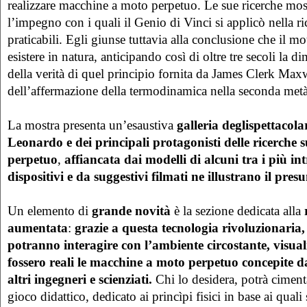
realizzare macchine a moto perpetuo. Le sue ricerche most
l’impegno con i quali il Genio di Vinci si applicò nella ri
praticabili. Egli giunse tuttavia alla conclusione che il 
esistere in natura, anticipando così di oltre tre secoli la d
della verità di quel principio fornita da James Clerk Max
dell’affermazione della termodinamica nella seconda met
La mostra presenta un’esaustiva
galleria degli
spettacolar
Leonardo e dei principali protagonisti delle ricerche 
perpetuo
,
affiancata dai modelli di alcuni tra i più int
dispositivi e da suggestivi filmati ne illustrano il pr
Un elemento di
grande novità
è la sezione dedicata alla
r
aumentata
:
grazie a questa tecnologia rivoluzionaria, i
potranno interagire con
l’ambiente circostante,
visual
fossero reali le macchine a moto perpetuo concepite 
altri ingegneri e scienziati.
Chi lo desidera, potrà cimenta
gioco didattico, dedicato ai princìpi fisici in base ai quali