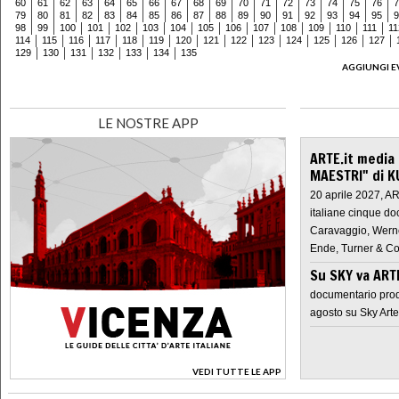
60
61
62
63
64
65
66
67
68
69
70
71
72
73
74
75
76
7
79
80
81
82
83
84
85
86
87
88
89
90
91
92
93
94
95
9
98
99
100
101
102
103
104
105
106
107
108
109
110
111
11
114
115
116
117
118
119
120
121
122
123
124
125
126
127
129
130
131
132
133
134
135
AGGIUNGI E
LE NOSTRE APP
ARTE.it media
MAESTRI" di K
20 aprile 2027, A
italiane cinque do
Caravaggio, Werne
Ende, Turner & Co
Su SKY va AR
documentario prod
agosto su Sky Arte
VEDI TUTTE LE APP
>