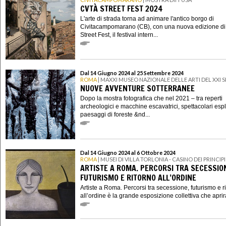
CVTÀ STREET FEST 2024
L'arte di strada torna ad animare l'antico borgo di
Civitacampomarano (CB), con una nuova edizione d
Street Fest, il festival intern...
Dal 14 Giugno 2024 al 25 Settembre 2024
ROMA
| MAXXI MUSEO NAZIONALE DELLE ARTI DEL XXI
NUOVE AVVENTURE SOTTERRANEE
Dopo la mostra fotografica che nel 2021 – tra reperti
archeologici e macchine escavatrici, spettacolari esp
paesaggi di foreste &nd...
Dal 14 Giugno 2024 al 6 Ottobre 2024
ROMA
| MUSEI DI VILLA TORLONIA - CASINO DEI PRINCIPI
ARTISTE A ROMA. PERCORSI TRA SECESSIO
FUTURISMO E RITORNO ALL’ORDINE
Artiste a Roma. Percorsi tra secessione, futurismo e r
all’ordine è la grande esposizione collettiva che aprirà