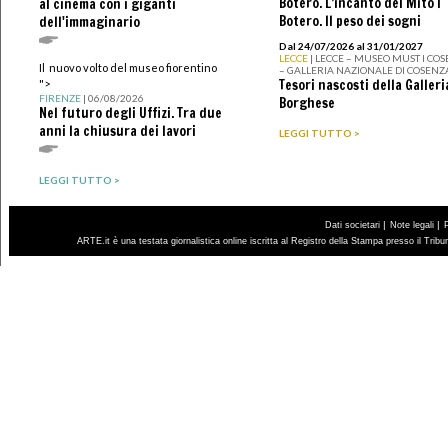
Botero. L’incanto del Mito I
al cinema con i giganti
Botero. Il peso dei sogni
dell'immaginario
Dal 24/07/2026 al 31/01/2027
LECCE
| LECCE – MUSEO MUST I CO
Il nuovo volto del museo fiorentino
– GALLERIA NAZIONALE DI COSENZ
Tesori nascosti della Galleri
">
FIRENZE
| 06/08/2026
Borghese
Nel futuro degli Uffizi. Tra due
anni la chiusura dei lavori
LEGGI TUTTO >
LEGGI TUTTO >
|
|
Dati societari
Note legali
ARTE.it è una testata giornalistica online iscritta al Registro della Stampa presso il Trib