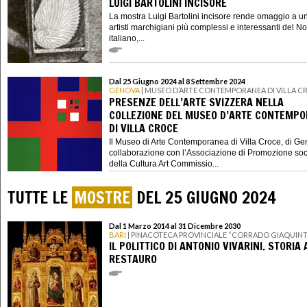
LUIGI BARTOLINI INCISORE
La mostra Luigi Bartolini incisore rende omaggio a u
artisti marchigiani più complessi e interessanti del 
italiano,...
Dal 25 Giugno 2024 al 8 Settembre 2024
GENOVA
| MUSEO D’ARTE CONTEMPORANEA DI VILLA C
PRESENZE DELL’ARTE SVIZZERA NELLA
COLLEZIONE DEL MUSEO D’ARTE CONTEMP
DI VILLA CROCE
Il Museo di Arte Contemporanea di Villa Croce, di Ge
collaborazione con l’Associazione di Promozione soc
della Cultura Art Commissio...
TUTTE LE
MOSTRE
DEL 25 GIUGNO 2024
Dal 1 Marzo 2014 al 31 Dicembre 2030
BARI
| PINACOTECA PROVINCIALE “CORRADO GIAQUIN
IL POLITTICO DI ANTONIO VIVARINI. STORIA
RESTAURO