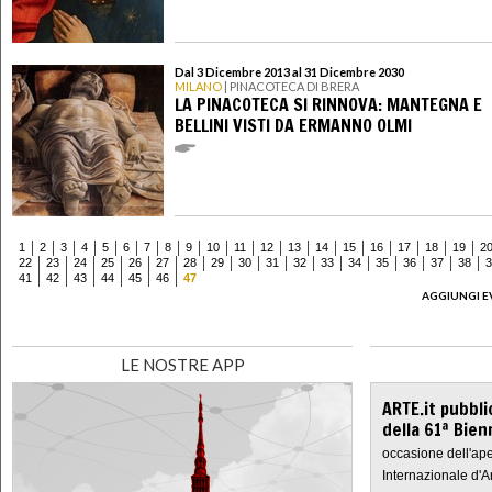
Dal 3 Dicembre 2013 al 31 Dicembre 2030
MILANO
| PINACOTECA DI BRERA
LA PINACOTECA SI RINNOVA: MANTEGNA E
BELLINI VISTI DA ERMANNO OLMI
1
2
3
4
5
6
7
8
9
10
11
12
13
14
15
16
17
18
19
2
22
23
24
25
26
27
28
29
30
31
32
33
34
35
36
37
38
3
41
42
43
44
45
46
47
AGGIUNGI E
LE NOSTRE APP
ARTE.it pubbli
della 61ª Bien
occasione dell'ape
Internazionale d'A