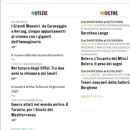
N
OTIZIE
M
OSTRE
06/08/2026
Dal 30/07/2026 al 01/11/2026
I Grandi Maestri: da Caravaggio
VERONA
| CENTRO INTERNAZIONAL
FOTOGRAFIA SCAVI SCALIGERI
a Herzog, cinque appuntamenti
Dorothea Lange
al cinema con i giganti
Dal 24/07/2026 al 31/10/2026
dell'immaginario
PALERMO
| PALAZZO BELMONTE RIS
PALERMO I PARCO ARCHEOLOGICO 
PAESAGGISTICO VALLE DEI TEMPLI -
AGRIGENTO
Il nuovo volto del museo fiorentino
Botero. L’incanto del Mito I
">
Botero. Il peso dei sogni
FIRENZE
| 06/08/2026
Nel futuro degli Uffizi. Tra due
Dal 24/07/2026 al 31/01/2027
anni la chiusura dei lavori
LECCE
| LECCE – MUSEO MUST I CO
– GALLERIA NAZIONALE DI COSENZ
Tesori nascosti della Galleri
In mostra al MarTa fino al 10 gennaio
Borghese
2027
">
LEGGI TUTTO >
TARANTO
| 04/08/2026
Essere atleti nel mondo antico. A
Taranto, per i Giochi del
Mediterraneo
LEGGI TUTTO >