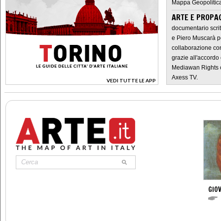
Mappa Geopolitica
ARTE E PROPAG
documentario scrit
e Piero Muscarà pe
collaborazione con
grazie all'accordo 
Mediawan Rights c
Axess TV.
VEDI TUTTE LE APP
>
GIOV