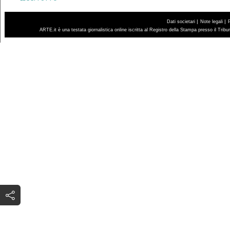
|
|
Dati societari
Note legali
ARTE.it è una testata giornalistica online iscritta al Registro della Stampa presso il Trib