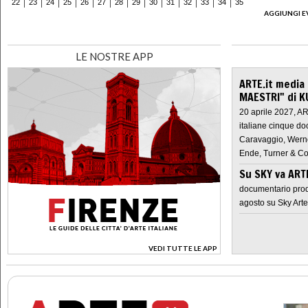
22
23
24
25
26
27
28
29
30
31
32
33
34
35
AGGIUNGI E
LE NOSTRE APP
ARTE.it media
MAESTRI" di K
20 aprile 2027, A
italiane cinque do
Caravaggio, Werne
Ende, Turner & Co
Su SKY va AR
documentario prod
agosto su Sky Arte
VEDI TUTTE LE APP
>