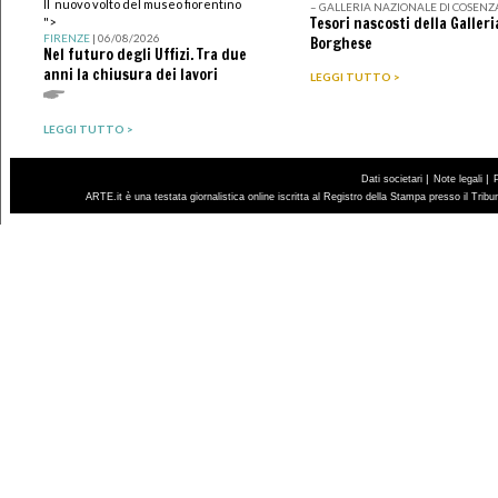
Il nuovo volto del museo fiorentino
– GALLERIA NAZIONALE DI COSENZ
Tesori nascosti della Galleri
">
FIRENZE
| 06/08/2026
Borghese
Nel futuro degli Uffizi. Tra due
anni la chiusura dei lavori
LEGGI TUTTO >
LEGGI TUTTO >
|
|
Dati societari
Note legali
ARTE.it è una testata giornalistica online iscritta al Registro della Stampa presso il Trib