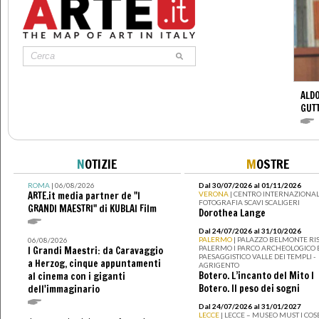
ALDO
GUT
N
OTIZIE
M
OSTRE
ROMA
| 06/08/2026
Dal 30/07/2026 al 01/11/2026
ARTE.it media partner de "I
VERONA
| CENTRO INTERNAZIONAL
FOTOGRAFIA SCAVI SCALIGERI
GRANDI MAESTRI" di KUBLAI Film
Dorothea Lange
Dal 24/07/2026 al 31/10/2026
PALERMO
| PALAZZO BELMONTE RIS
06/08/2026
PALERMO I PARCO ARCHEOLOGICO 
I Grandi Maestri: da Caravaggio
PAESAGGISTICO VALLE DEI TEMPLI -
a Herzog, cinque appuntamenti
AGRIGENTO
Botero. L’incanto del Mito I
al cinema con i giganti
Botero. Il peso dei sogni
dell'immaginario
Dal 24/07/2026 al 31/01/2027
LECCE
| LECCE – MUSEO MUST I CO