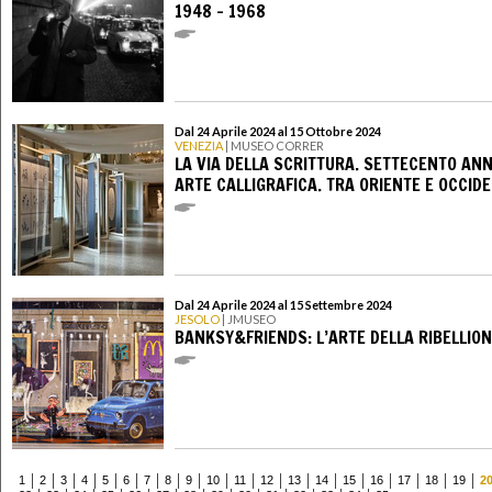
1948 – 1968
Dal 24 Aprile 2024 al 15 Ottobre 2024
VENEZIA
| MUSEO CORRER
LA VIA DELLA SCRITTURA. SETTECENTO ANNI
ARTE CALLIGRAFICA. TRA ORIENTE E OCCID
Dal 24 Aprile 2024 al 15 Settembre 2024
JESOLO
| JMUSEO
BANKSY&FRIENDS: L’ARTE DELLA RIBELLIO
1
2
3
4
5
6
7
8
9
10
11
12
13
14
15
16
17
18
19
2