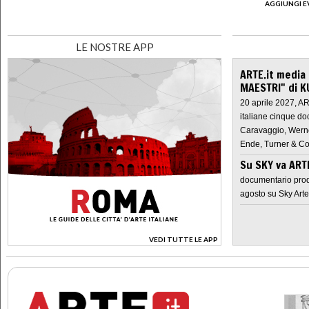
AGGIUNGI E
LE NOSTRE APP
ARTE.it media
MAESTRI" di K
20 aprile 2027, A
italiane cinque do
Caravaggio, Werne
Ende, Turner & Co
Su SKY va AR
documentario prod
agosto su Sky Arte
VEDI TUTTE LE APP
>