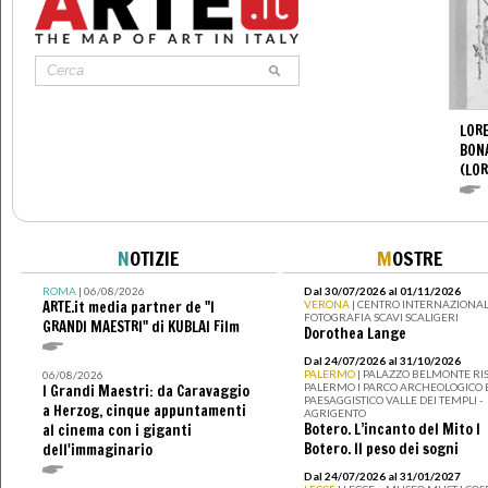
LORE
BON
(LOR
N
OTIZIE
M
OSTRE
ROMA
| 06/08/2026
Dal 30/07/2026 al 01/11/2026
ARTE.it media partner de "I
VERONA
| CENTRO INTERNAZIONAL
FOTOGRAFIA SCAVI SCALIGERI
GRANDI MAESTRI" di KUBLAI Film
Dorothea Lange
Dal 24/07/2026 al 31/10/2026
PALERMO
| PALAZZO BELMONTE RIS
06/08/2026
PALERMO I PARCO ARCHEOLOGICO 
I Grandi Maestri: da Caravaggio
PAESAGGISTICO VALLE DEI TEMPLI -
a Herzog, cinque appuntamenti
AGRIGENTO
Botero. L’incanto del Mito I
al cinema con i giganti
Botero. Il peso dei sogni
dell'immaginario
Dal 24/07/2026 al 31/01/2027