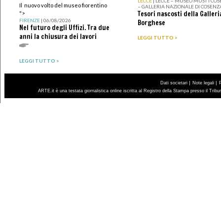
LECCE
| LECCE – MUSEO MUST I CO
Il nuovo volto del museo fiorentino
– GALLERIA NAZIONALE DI COSENZ
Tesori nascosti della Galleri
">
FIRENZE
| 06/08/2026
Borghese
Nel futuro degli Uffizi. Tra due
anni la chiusura dei lavori
LEGGI TUTTO >
LEGGI TUTTO >
|
|
Dati societari
Note legali
ARTE.it è una testata giornalistica online iscritta al Registro della Stampa presso il Trib