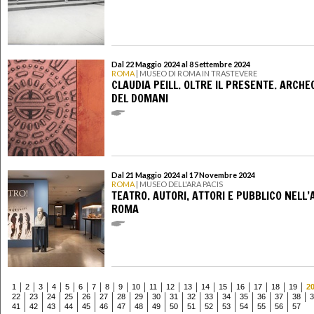
Dal 22 Maggio 2024 al 8 Settembre 2024
ROMA
| MUSEO DI ROMA IN TRASTEVERE
CLAUDIA PEILL. OLTRE IL PRESENTE. ARCHE
DEL DOMANI
Dal 21 Maggio 2024 al 17 Novembre 2024
ROMA
| MUSEO DELL'ARA PACIS
TEATRO. AUTORI, ATTORI E PUBBLICO NELL’
ROMA
1
2
3
4
5
6
7
8
9
10
11
12
13
14
15
16
17
18
19
2
22
23
24
25
26
27
28
29
30
31
32
33
34
35
36
37
38
3
41
42
43
44
45
46
47
48
49
50
51
52
53
54
55
56
57