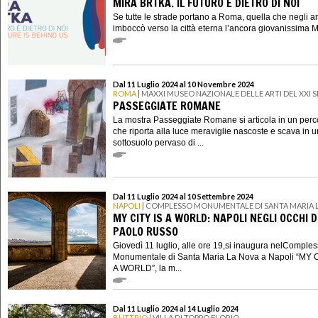
MIRA BRTKA. IL FUTURO È DIETRO DI NOI
Se tutte le strade portano a Roma, quella che negli a
imboccò verso la città eterna l’ancora giovanissima Mi
Dal 11 Luglio 2024 al 10 Novembre 2024
ROMA
| MAXXI MUSEO NAZIONALE DELLE ARTI DEL XXI
PASSEGGIATE ROMANE
La mostra Passeggiate Romane si articola in un perc
che riporta alla luce meraviglie nascoste e scava in u
sottosuolo pervaso di ...
Dal 11 Luglio 2024 al 10 Settembre 2024
NAPOLI
| COMPLESSO MONUMENTALE DI SANTA MARIA 
MY CITY IS A WORLD: NAPOLI NEGLI OCCHI D
PAOLO RUSSO
Giovedì 11 luglio, alle ore 19,si inaugura nelComple
Monumentale di Santa Maria La Nova a Napoli “MY C
A WORLD”, la m...
Dal 11 Luglio 2024 al 14 Luglio 2024
BUTTRIO
| VILLA DI TOPPO FLORIO