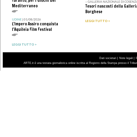
Taranto, per i Giochi del
– GALLERIA NAZIONALE DI COSENZ
Mediterraneo
Tesori nascosti della Galleri
Borghese
UDINE
| 01/08/2026
LEGGI TUTTO >
L'Impero Assiro conquista
l'Aquileia Film Festival
LEGGI TUTTO >
|
|
Dati societari
Note legali
ARTE.it è una testata giornalistica online iscritta al Registro della Stampa presso il Trib