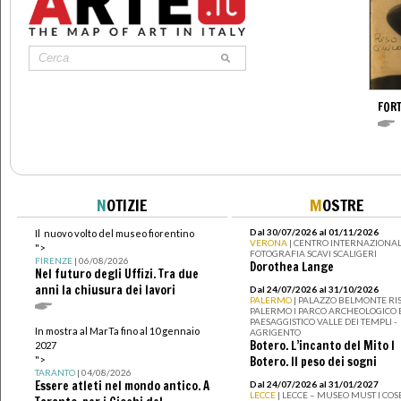
FOR
N
OTIZIE
M
OSTRE
Dal 30/07/2026 al 01/11/2026
Il nuovo volto del museo fiorentino
VERONA
| CENTRO INTERNAZIONAL
">
FOTOGRAFIA SCAVI SCALIGERI
FIRENZE
| 06/08/2026
Dorothea Lange
Nel futuro degli Uffizi. Tra due
anni la chiusura dei lavori
Dal 24/07/2026 al 31/10/2026
PALERMO
| PALAZZO BELMONTE RIS
PALERMO I PARCO ARCHEOLOGICO 
PAESAGGISTICO VALLE DEI TEMPLI -
In mostra al MarTa fino al 10 gennaio
AGRIGENTO
Botero. L’incanto del Mito I
2027
">
Botero. Il peso dei sogni
TARANTO
| 04/08/2026
Essere atleti nel mondo antico. A
Dal 24/07/2026 al 31/01/2027
LECCE
| LECCE – MUSEO MUST I CO