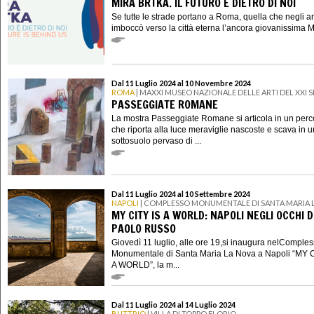
MIRA BRTKA. IL FUTURO È DIETRO DI NOI
Se tutte le strade portano a Roma, quella che negli a
imboccò verso la città eterna l’ancora giovanissima Mi
Dal 11 Luglio 2024 al 10 Novembre 2024
ROMA
| MAXXI MUSEO NAZIONALE DELLE ARTI DEL XXI
PASSEGGIATE ROMANE
La mostra Passeggiate Romane si articola in un perc
che riporta alla luce meraviglie nascoste e scava in u
sottosuolo pervaso di ...
Dal 11 Luglio 2024 al 10 Settembre 2024
NAPOLI
| COMPLESSO MONUMENTALE DI SANTA MARIA 
MY CITY IS A WORLD: NAPOLI NEGLI OCCHI D
PAOLO RUSSO
Giovedì 11 luglio, alle ore 19,si inaugura nelComple
Monumentale di Santa Maria La Nova a Napoli “MY C
A WORLD”, la m...
Dal 11 Luglio 2024 al 14 Luglio 2024
BUTTRIO
| VILLA DI TOPPO FLORIO