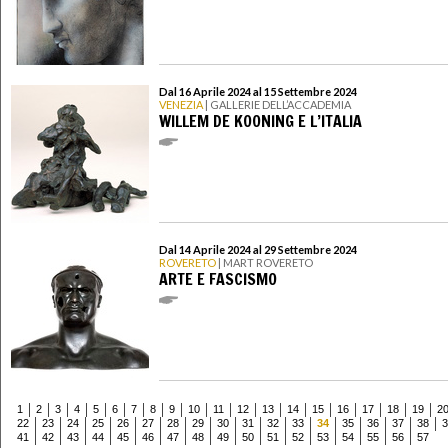
Dal 16 Aprile 2024 al 15 Settembre 2024
VENEZIA
| GALLERIE DELL’ACCADEMIA
WILLEM DE KOONING E L’ITALIA
Dal 14 Aprile 2024 al 29 Settembre 2024
ROVERETO
| MART ROVERETO
ARTE E FASCISMO
1
2
3
4
5
6
7
8
9
10
11
12
13
14
15
16
17
18
19
2
22
23
24
25
26
27
28
29
30
31
32
33
34
35
36
37
38
3
41
42
43
44
45
46
47
48
49
50
51
52
53
54
55
56
57