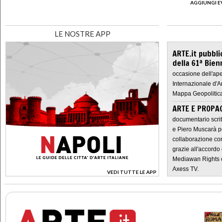
AGGIUNGI E
LE NOSTRE APP
ARTE.it pubbli
della 61ª Bien
occasione dell'ape
Internazionale d'A
Mappa Geopolitica
ARTE E PROPAG
documentario scrit
e Piero Muscarà pe
collaborazione con
grazie all'accordo 
Mediawan Rights c
Axess TV.
VEDI TUTTE LE APP
>