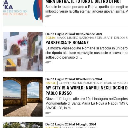
MIRA BRTKA. IL FUTURO È DIETRO DI NOI
Se tutte le strade portano a Roma, quella che negli a
imboccò verso la città eterna l’ancora giovanissima Mi
Dal 11 Luglio 2024 al 10 Novembre 2024
ROMA
| MAXXI MUSEO NAZIONALE DELLE ARTI DEL XXI
PASSEGGIATE ROMANE
La mostra Passeggiate Romane si articola in un perc
che riporta alla luce meraviglie nascoste e scava in u
sottosuolo pervaso di ...
Dal 11 Luglio 2024 al 10 Settembre 2024
NAPOLI
| COMPLESSO MONUMENTALE DI SANTA MARIA 
MY CITY IS A WORLD: NAPOLI NEGLI OCCHI D
PAOLO RUSSO
Giovedì 11 luglio, alle ore 19,si inaugura nelComple
Monumentale di Santa Maria La Nova a Napoli “MY C
A WORLD”, la m...
Dal 11 Luglio 2024 al 14 Luglio 2024
BUTTRIO
| VILLA DI TOPPO FLORIO