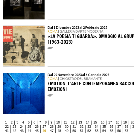
Dal 1 Dicembre 2023 al 2 Febbraio 2025
ROMA
| GALLERIA D’ARTE MODERNA
«LA POESIA TI GUARDA». OMAGGIO AL GRU
(1963-2023)
Dal 29 Novembre 2023 al 6 Gennaio 2025
ROMA
| CHIOSTRO DEL BRAMANTE
EMOTION. L’ARTE CONTEMPORANEA RACCO
EMOZIONI
1
2
3
4
5
6
7
8
9
10
11
12
13
14
15
16
17
18
19
2
22
23
24
25
26
27
28
29
30
31
32
33
34
35
36
37
38
3
41
42
43
44
45
46
47
48
49
50
51
52
53
54
55
56
57