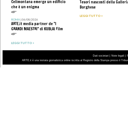
Celimontana emerge un edificio
Tesori nascosti della Galleri
che è un enigma
Borghese
LEGGI TUTTO >
ROMA
| 06/08/2026
ARTE.it media partner de "I
GRANDI MAESTRI" di KUBLAI Film
LEGGI TUTTO >
|
|
Dati societari
Note legali
ARTE.it è una testata giornalistica online iscritta al Registro della Stampa presso il Trib