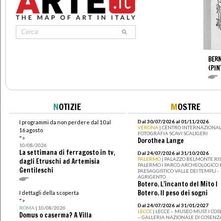
BERN
(PIN
N
OTIZIE
M
OSTRE
Dal 30/07/2026 al 01/11/2026
I programmi da non perdere dal 10 al
VERONA
| CENTRO INTERNAZIONAL
16 agosto
FOTOGRAFIA SCAVI SCALIGERI
">
Dorothea Lange
10/08/2026
La settimana di ferragosto in tv,
Dal 24/07/2026 al 31/10/2026
PALERMO
| PALAZZO BELMONTE RIS
dagli Etruschi ad Artemisia
PALERMO I PARCO ARCHEOLOGICO 
Gentileschi
PAESAGGISTICO VALLE DEI TEMPLI -
AGRIGENTO
Botero. L’incanto del Mito I
Botero. Il peso dei sogni
I dettagli della scoperta
">
Dal 24/07/2026 al 31/01/2027
ROMA
| 10/08/2026
LECCE
| LECCE – MUSEO MUST I CO
Domus o caserma? A Villa
– GALLERIA NAZIONALE DI COSENZ