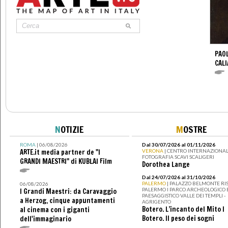
PAO
CALI
N
OTIZIE
M
OSTRE
ROMA
| 06/08/2026
Dal 30/07/2026 al 01/11/2026
ARTE.it media partner de "I
VERONA
| CENTRO INTERNAZIONAL
FOTOGRAFIA SCAVI SCALIGERI
GRANDI MAESTRI" di KUBLAI Film
Dorothea Lange
Dal 24/07/2026 al 31/10/2026
PALERMO
| PALAZZO BELMONTE RIS
06/08/2026
PALERMO I PARCO ARCHEOLOGICO 
I Grandi Maestri: da Caravaggio
PAESAGGISTICO VALLE DEI TEMPLI -
a Herzog, cinque appuntamenti
AGRIGENTO
Botero. L’incanto del Mito I
al cinema con i giganti
Botero. Il peso dei sogni
dell'immaginario