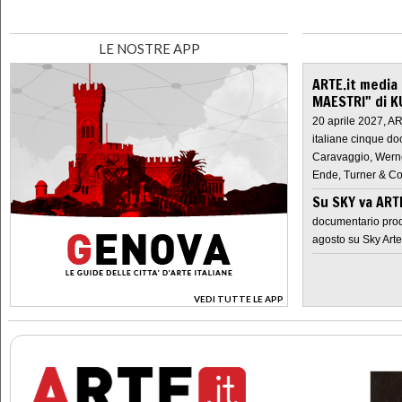
LE NOSTRE APP
ARTE.it media
MAESTRI" di K
20 aprile 2027, A
italiane cinque do
Caravaggio, Werne
Ende, Turner & Co
Su SKY va AR
documentario prod
agosto su Sky Arte
VEDI TUTTE LE APP
>