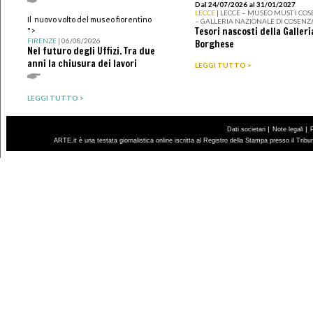
Dal 24/07/2026 al 31/01/2027
LECCE
| LECCE – MUSEO MUST I CO
Il nuovo volto del museo fiorentino
– GALLERIA NAZIONALE DI COSENZ
Tesori nascosti della Galleri
">
FIRENZE
| 06/08/2026
Borghese
Nel futuro degli Uffizi. Tra due
anni la chiusura dei lavori
LEGGI TUTTO >
LEGGI TUTTO >
|
|
Dati societari
Note legali
ARTE.it è una testata giornalistica online iscritta al Registro della Stampa presso il Trib