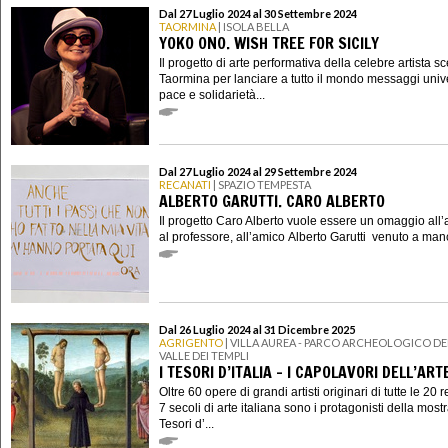
Dal 27 Luglio 2024 al 30 Settembre 2024
TAORMINA
| ISOLA BELLA
YOKO ONO. WISH TREE FOR SICILY
Il progetto di arte performativa della celebre artista sc
Taormina per lanciare a tutto il mondo messaggi unive
pace e solidarietà...
Dal 27 Luglio 2024 al 29 Settembre 2024
RECANATI
| SPAZIO TEMPESTA
ALBERTO GARUTTI. CARO ALBERTO
Il progetto Caro Alberto vuole essere un omaggio all’a
al professore, all’amico Alberto Garutti venuto a manc
Dal 26 Luglio 2024 al 31 Dicembre 2025
AGRIGENTO
| VILLA AUREA - PARCO ARCHEOLOGICO DE
VALLE DEI TEMPLI
I TESORI D’ITALIA – I CAPOLAVORI DELL’ART
Oltre 60 opere di grandi artisti originari di tutte le 20 r
7 secoli di arte italiana sono i protagonisti della mostr
Tesori d’...