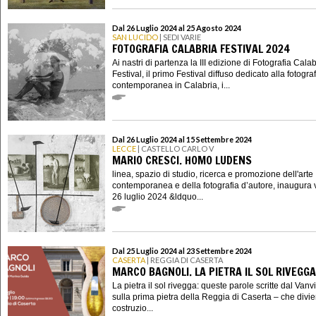
Dal 26 Luglio 2024 al 25 Agosto 2024
SAN LUCIDO
| SEDI VARIE
FOTOGRAFIA CALABRIA FESTIVAL 2024
Ai nastri di partenza la III edizione di Fotografia Calab
Festival, il primo Festival diffuso dedicato alla fotogra
contemporanea in Calabria, i...
Dal 26 Luglio 2024 al 15 Settembre 2024
LECCE
| CASTELLO CARLO V
MARIO CRESCI. HOMO LUDENS
linea, spazio di studio, ricerca e promozione dell'arte
contemporanea e della fotografia d’autore, inaugura 
26 luglio 2024 &ldquo...
Dal 25 Luglio 2024 al 23 Settembre 2024
CASERTA
| REGGIA DI CASERTA
MARCO BAGNOLI. LA PIETRA IL SOL RIVEGGA
La pietra il sol rivegga: queste parole scritte dal Vanvit
sulla prima pietra della Reggia di Caserta – che divi
costruzio...