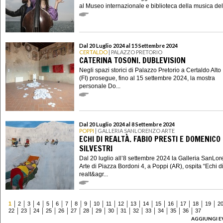
al Museo internazionale e biblioteca della musica del .
Dal 20 Luglio 2024 al 15 Settembre 2024
CERTALDO
| PALAZZO PRETORIO
CATERINA TOSONI. DUBLEVISION
Negli spazi storici di Palazzo Pretorio a Certaldo Alto
(FI) prosegue, fino al 15 settembre 2024, la mostra
personale Do...
Dal 20 Luglio 2024 al 8 Settembre 2024
POPPI
| GALLERIA SANLORENZO ARTE
ECHI DI REALTÀ. FABIO PRESTI E DOMENICO
SILVESTRI
Dal 20 luglio all’8 settembre 2024 la Galleria SanLo
Arte di Piazza Bordoni 4, a Poppi (AR), ospita “Echi d
realt&agr...
1
2
3
4
5
6
7
8
9
10
11
12
13
14
15
16
17
18
19
2
22
23
24
25
26
27
28
29
30
31
32
33
34
35
36
37
AGGIUNGI E