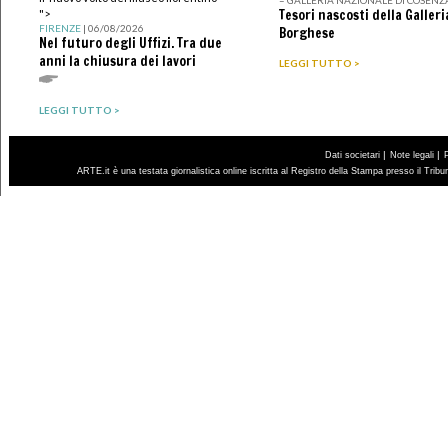
Tesori nascosti della Galleri
">
FIRENZE
| 06/08/2026
Borghese
Nel futuro degli Uffizi. Tra due
anni la chiusura dei lavori
LEGGI TUTTO >
LEGGI TUTTO >
|
|
Dati societari
Note legali
ARTE.it è una testata giornalistica online iscritta al Registro della Stampa presso il Trib