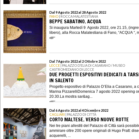
Dal 9 Agosto 2022 al 28 Agosto 2022
FANO
| ROCCA MALATESTIANA
BEPPE SABATINO. ACQUA
Si inaugura Martedì 9 Agosto 2022, ore 21.15, (ingr
libero), alla Rocca Malatestiana di Fano, “ACQUA “, mo
Dal 7 Agosto 2022 al 2 Ottobre 2022
LECCE
| PALAZZO D’ELIA DI CASARANO / MUSEO
CASTROMEDIANO DI LECCE
DUE PROGETTI ESPOSITIVI DEDICATI A TARS
IN SALENTO
Progetto espositivo di Palazzo D’Elia a Casarano, a c
Marina PizzarelliDomenica 7 agosto 2022 opening o
20.30.La mostra sar&ag...
Dal 6 Agosto 2022 al 4 Dicembre 2022
CAGLIARI
| PALAZZO DI CITTÀ
CORTO MALTESE. VERSO NUOVE ROTTE
Nei tre piani allestiti del Palazzo di Città sarà possibi
ammirare oltre 200 opere originali di Hugo Pratt: dise
acquerelli, ...