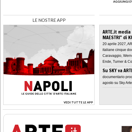
AGGIUNGI E
LE NOSTRE APP
ARTE.it media
MAESTRI" di K
20 aprile 2027, A
italiane cinque do
Caravaggio, Werne
Ende, Turner & Co
Su SKY va AR
documentario prod
agosto su Sky Arte
VEDI TUTTE LE APP
>