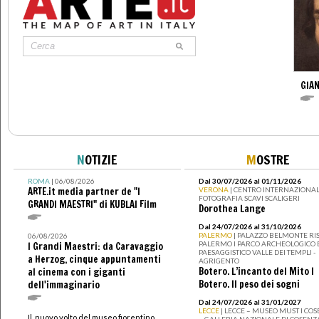
GIAN
N
OTIZIE
M
OSTRE
ROMA
| 06/08/2026
Dal 30/07/2026 al 01/11/2026
ARTE.it media partner de "I
VERONA
| CENTRO INTERNAZIONAL
FOTOGRAFIA SCAVI SCALIGERI
GRANDI MAESTRI" di KUBLAI Film
Dorothea Lange
Dal 24/07/2026 al 31/10/2026
PALERMO
| PALAZZO BELMONTE RIS
06/08/2026
PALERMO I PARCO ARCHEOLOGICO 
I Grandi Maestri: da Caravaggio
PAESAGGISTICO VALLE DEI TEMPLI -
a Herzog, cinque appuntamenti
AGRIGENTO
Botero. L’incanto del Mito I
al cinema con i giganti
Botero. Il peso dei sogni
dell'immaginario
Dal 24/07/2026 al 31/01/2027
LECCE
| LECCE – MUSEO MUST I CO
Il nuovo volto del museo fiorentino
– GALLERIA NAZIONALE DI COSENZ