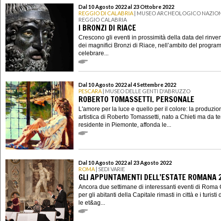
Dal 10 Agosto 2022 al 23 Ottobre 2022
REGGIO DI CALABRIA
| MUSEO ARCHEOLOGICO NAZION
REGGIO CALABRIA
I BRONZI DI RIACE
Crescono gli eventi in prossimità della data del rinv
dei magnifici Bronzi di Riace, nell’ambito del progr
celebrare...
Dal 10 Agosto 2022 al 4 Settembre 2022
PESCARA
| MUSEO DELLE GENTI D'ABRUZZO
ROBERTO TOMASSETTI. PERSONALE
L'amore per la luce e quello per il colore: la produzio
artistica di Roberto Tomassetti, nato a Chieti ma da 
residente in Piemonte, affonda le...
Dal 10 Agosto 2022 al 23 Agosto 2022
ROMA
| SEDI VARIE
GLI APPUNTAMENTI DELL’ESTATE ROMANA 
Ancora due settimane di interessanti eventi di Roma 
per gli abitanti della Capitale rimasti in città e i turisti d
le et&ag...