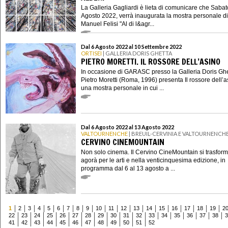
La Galleria Gagliardi è lieta di comunicare che Sabat
Agosto 2022, verrà inaugurata la mostra personale di
Manuel Felisi "Al di l&agr...
Dal 6 Agosto 2022 al 10 Settembre 2022
ORTISEI
| GALLERIA DORIS GHETTA
PIETRO MORETTI. IL ROSSORE DELL’ASINO
In occasione di GARASC presso la Galleria Doris Ghe
Pietro Moretti (Roma, 1996) presenta Il rossore dell’a
una mostra personale in cui ...
Dal 6 Agosto 2022 al 13 Agosto 2022
VALTOURNENCHE
| BREUIL-CERVINIA E VALTOURNENCH
CERVINO CINEMOUNTAIN
Non solo cinema. Il Cervino CineMountain si trasform
agorà per le arti e nella venticinquesima edizione, in
programma dal 6 al 13 agosto a ...
1
2
3
4
5
6
7
8
9
10
11
12
13
14
15
16
17
18
19
2
22
23
24
25
26
27
28
29
30
31
32
33
34
35
36
37
38
3
41
42
43
44
45
46
47
48
49
50
51
52