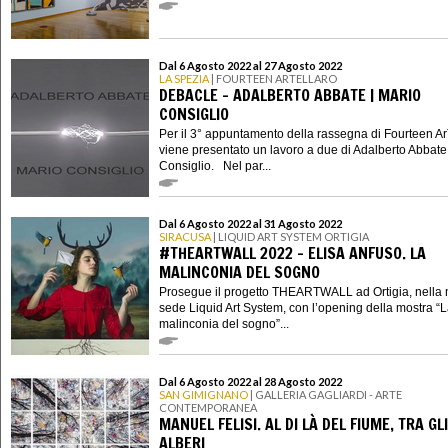
Dal 6 Agosto 2022 al 27 Agosto 2022
LA SPEZIA
| FOURTEEN ARTELLARO
DEBACLE - ADALBERTO ABBATE | MARIO
CONSIGLIO
Per il 3° appuntamento della rassegna di Fourteen Ar
viene presentato un lavoro a due di Adalberto Abbate
Consiglio. Nel par...
Dal 6 Agosto 2022 al 31 Agosto 2022
SIRACUSA
| LIQUID ART SYSTEM ORTIGIA
#THEARTWALL 2022 - ELISA ANFUSO. LA
MALINCONIA DEL SOGNO
Prosegue il progetto THEARTWALL ad Ortigia, nella
sede Liquid Art System, con l’opening della mostra “
malinconia del sogno”...
Dal 6 Agosto 2022 al 28 Agosto 2022
SAN GIMIGNANO
| GALLERIA GAGLIARDI - ARTE
CONTEMPORANEA
MANUEL FELISI. AL DI LÀ DEL FIUME, TRA GLI
ALBERI