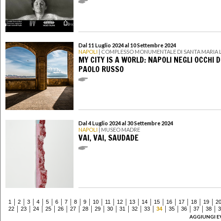
Dal 11 Luglio 2024 al 10 Settembre 2024
NAPOLI
| COMPLESSO MONUMENTALE DI SANTA MARIA 
MY CITY IS A WORLD: NAPOLI NEGLI OCCHI D
PAOLO RUSSO
Dal 4 Luglio 2024 al 30 Settembre 2024
NAPOLI
| MUSEO MADRE
VAI, VAI, SAUDADE
1
2
3
4
5
6
7
8
9
10
11
12
13
14
15
16
17
18
19
2
22
23
24
25
26
27
28
29
30
31
32
33
34
35
36
37
38
3
AGGIUNGI E