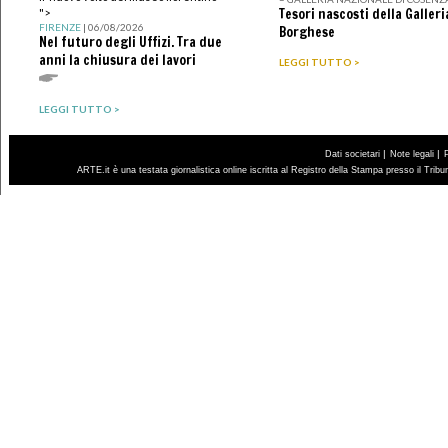
Tesori nascosti della Galleri
">
FIRENZE
| 06/08/2026
Borghese
Nel futuro degli Uffizi. Tra due
anni la chiusura dei lavori
LEGGI TUTTO >
LEGGI TUTTO >
|
|
Dati societari
Note legali
ARTE.it è una testata giornalistica online iscritta al Registro della Stampa presso il Trib