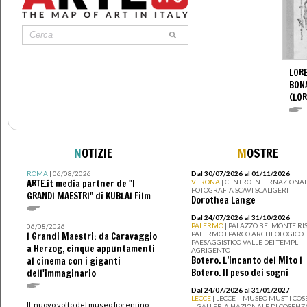
LORE
BON
(LOR
N
OTIZIE
M
OSTRE
ROMA
| 06/08/2026
Dal 30/07/2026 al 01/11/2026
ARTE.it media partner de "I
VERONA
| CENTRO INTERNAZIONAL
FOTOGRAFIA SCAVI SCALIGERI
GRANDI MAESTRI" di KUBLAI Film
Dorothea Lange
Dal 24/07/2026 al 31/10/2026
PALERMO
| PALAZZO BELMONTE RIS
06/08/2026
PALERMO I PARCO ARCHEOLOGICO 
I Grandi Maestri: da Caravaggio
PAESAGGISTICO VALLE DEI TEMPLI -
a Herzog, cinque appuntamenti
AGRIGENTO
Botero. L’incanto del Mito I
al cinema con i giganti
Botero. Il peso dei sogni
dell'immaginario
Dal 24/07/2026 al 31/01/2027
LECCE
| LECCE – MUSEO MUST I CO
Il nuovo volto del museo fiorentino
– GALLERIA NAZIONALE DI COSENZ