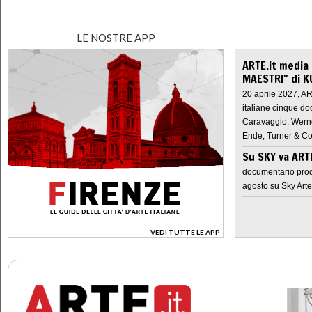
LE NOSTRE APP
ARTE.it media
MAESTRI" di K
20 aprile 2027, A
italiane cinque do
Caravaggio, Werne
Ende, Turner & Co
Su SKY va AR
documentario prod
agosto su Sky Arte
VEDI TUTTE LE APP
>