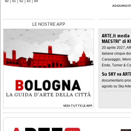
60
61
62
63
64
AGGIUNGI E
LE NOSTRE APP
ARTE.it media
MAESTRI" di K
20 aprile 2027, A
italiane cinque do
Caravaggio, Werne
Ende, Turner & Co
Su SKY va AR
documentario prod
agosto su Sky Arte
VEDI TUTTE LE APP
>