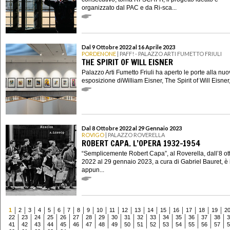
organizzato dal PAC e da Ri-sca...
Dal 9 Ottobre 2022 al 16 Aprile 2023
PORDENONE
| PAFF! - PALAZZO ARTI FUMETTO FRIULI
THE SPIRIT OF WILL EISNER
Palazzo Arti Fumetto Friuli ha aperto le porte alla nu
esposizione diWilliam Eisner, The Spirit of Will Eisner, 
Dal 8 Ottobre 2022 al 29 Gennaio 2023
ROVIGO
| PALAZZO ROVERELLA
ROBERT CAPA. L’OPERA 1932-1954
“Semplicemente Robert Capa”, al Roverella, dall’8 ot
2022 al 29 gennaio 2023, a cura di Gabriel Bauret, è 
appun...
1
2
3
4
5
6
7
8
9
10
11
12
13
14
15
16
17
18
19
2
22
23
24
25
26
27
28
29
30
31
32
33
34
35
36
37
38
3
41
42
43
44
45
46
47
48
49
50
51
52
53
54
55
56
57
5