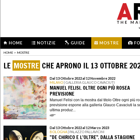
HOME
NOTIZIE
GUIDE
MOSTRE
F
HOME
>
MOSTRE
LE
MOSTRE
CHE APRONO IL 13 OTTOBRE 20
Dal 13 Ottobre 2022 al 12 Novembre 2022
MILANO
| GALLERIA GLAUCO CAVACIUTI
MANUEL FELISI. OLTRE OGNI PIÙ ROSEA
PREVISIONE
Manuel Felisi con la mostra dal titolo Oltre ogni più r
previsione espone alla galleria Glauco Cavaciuti la 
ultima produz...
Dal 13 Ottobre 2022 al 12 Marzo 2023
BOLOGNA
| PALAZZO PALLAVICINI
"DE CHIRICO E L’OLTRE". DALLA STAGIONE