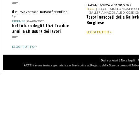
Dal 24/07/2026 al 31/01/2027
LECCE
| LECCE – MUSEO MUST I CO
Il nuovo volto del museo fiorentino
– GALLERIA NAZIONALE DI COSENZ
Tesori nascosti della Galleri
">
FIRENZE
| 06/08/2026
Borghese
Nel futuro degli Uffizi. Tra due
anni la chiusura dei lavori
LEGGI TUTTO >
LEGGI TUTTO >
|
|
Dati societari
Note legali
ARTE.it è una testata giornalistica online iscritta al Registro della Stampa presso il Trib