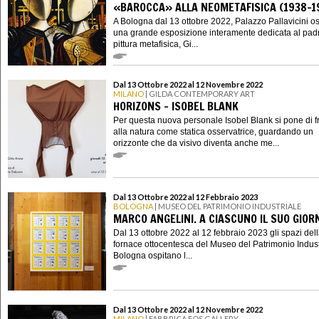
«BAROCCA» ALLA NEOMETAFISICA (1938-1
A Bologna dal 13 ottobre 2022, Palazzo Pallavicini os
una grande esposizione interamente dedicata al padr
pittura metafisica, Gi...
Dal 13 Ottobre 2022 al 12 Novembre 2022
MILANO
| GILDA CONTEMPORARY ART
HORIZONS - ISOBEL BLANK
Per questa nuova personale Isobel Blank si pone di f
alla natura come statica osservatrice, guardando un
orizzonte che da visivo diventa anche me...
Dal 13 Ottobre 2022 al 12 Febbraio 2023
BOLOGNA
| MUSEO DEL PATRIMONIO INDUSTRIALE
MARCO ANGELINI. A CIASCUNO IL SUO GIOR
Dal 13 ottobre 2022 al 12 febbraio 2023 gli spazi del
fornace ottocentesca del Museo del Patrimonio Indust
Bologna ospitano l...
Dal 13 Ottobre 2022 al 12 Novembre 2022
MILANO
| FABBRICA EOS GALLERY