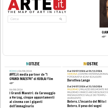
GIAN
N
OTIZIE
M
OSTRE
ROMA
| 06/08/2026
Dal 30/07/2026 al 01/11/2026
ARTE.it media partner de "I
VERONA
| CENTRO INTERNAZIONAL
FOTOGRAFIA SCAVI SCALIGERI
GRANDI MAESTRI" di KUBLAI Film
Dorothea Lange
Dal 24/07/2026 al 31/10/2026
PALERMO
| PALAZZO BELMONTE RIS
06/08/2026
PALERMO I PARCO ARCHEOLOGICO 
I Grandi Maestri: da Caravaggio
PAESAGGISTICO VALLE DEI TEMPLI -
a Herzog, cinque appuntamenti
AGRIGENTO
Botero. L’incanto del Mito I
al cinema con i giganti
Botero. Il peso dei sogni
dell'immaginario