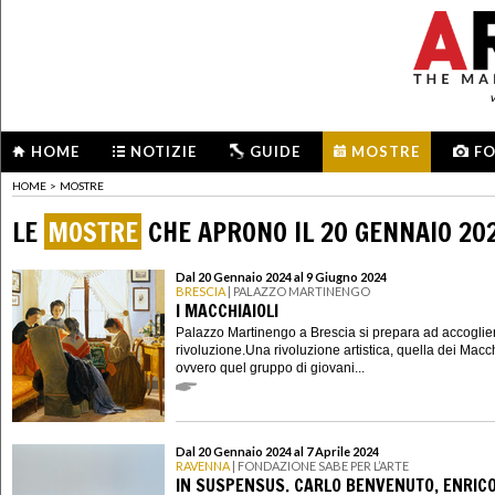
HOME
NOTIZIE
GUIDE
MOSTRE
F
HOME
>
MOSTRE
LE
MOSTRE
CHE APRONO IL 20 GENNAIO 20
Dal 20 Gennaio 2024 al 9 Giugno 2024
BRESCIA
| PALAZZO MARTINENGO
I MACCHIAIOLI
Palazzo Martinengo a Brescia si prepara ad accoglie
rivoluzione.Una rivoluzione artistica, quella dei Macch
ovvero quel gruppo di giovani...
Dal 20 Gennaio 2024 al 7 Aprile 2024
RAVENNA
| FONDAZIONE SABE PER L’ARTE
IN SUSPENSUS. CARLO BENVENUTO, ENRIC