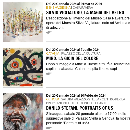
Dal 20 Gennaio 2024 al 24 Marzo 2024
BENE VAGIENNA
| CASA RAVERA
SILVIO VIGLIATURO. LA MAGIA DEL VETRO
L’esposizione all’interno del Museo Casa Ravera pre
opere del Maestro Silvio Vigliaturo, nato ad Acri, ma 
di adozion...
Dal 20 Gennaio 2024 al 7 Luglio 2024
CATANIA
| PALAZZO DELLA CULTURA
MIRÓ. LA GIOIA DEL COLORE
Dopo “Omaggio a Mirò” a Trieste e “Mirò a Torino” ne
capitale sabauda, Catania ospita il terzo capi...
Dal 20 Gennaio 2024 al 10 Febbraio 2024
GENOVA
| SATURA PALAZZO STELLA - CENTRO PER LA
PROMOZIONE E DIFFUSIONE DELLE ARTI
DANILO STEFANI. PORTRAITS OF US
S’inaugura sabato 20 gennaio alle ore 17:00, nelle
suggestive sale di Palazzo Stella a Genova, la mostr
personale “Portraits of us&r...