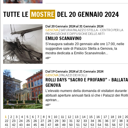
TUTTE LE
MOSTRE
DEL 20 GENNAIO 2024
Dal 20 Gennaio 2024 al 31 Gennaio 2024
GENOVA
| SATURA PALAZZO STELLA - CENTRO PER LA
PROMOZIONE E DIFFUSIONE DELLE ARTI
EMILIO SCANAVINO
S’inaugura sabato 20 gennaio alle ore 17:00, nelle
suggestive sale di Palazzo Stella a Genova, la
mostra dedicata a Emilio Scanavino&n...
Dal 19 Gennaio 2024 al 21 Gennaio 2024
GENOVA
| PALAZZI DEI ROLLI
ROLLI DAYS “SACRO E PROFANO” - BALLATA
GENOVA
L’elevato numero della domanda di visitatori durante
abituali aperture annuali farà sì che i Palazzi dei Rolli
apriran...
1
2
3
4
5
6
7
8
9
10
11
12
13
14
15
16
17
18
19
2
22
23
24
25
26
27
28
29
30
31
32
33
34
35
36
37
38
3
41
42
43
44
45
46
47
48
49
50
51
52
53
54
55
56
57
5