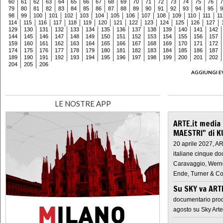
60
61
62
63
64
65
66
67
68
69
70
71
72
73
74
75
76
7
79
80
81
82
83
84
85
86
87
88
89
90
91
92
93
94
95
9
98
99
100
101
102
103
104
105
106
107
108
109
110
111
11
114
115
116
117
118
119
120
121
122
123
124
125
126
127
129
130
131
132
133
134
135
136
137
138
139
140
141
142
144
145
146
147
148
149
150
151
152
153
154
155
156
157
159
160
161
162
163
164
165
166
167
168
169
170
171
172
174
175
176
177
178
179
180
181
182
183
184
185
186
187
189
190
191
192
193
194
195
196
197
198
199
200
201
202
204
205
206
AGGIUNGI E
LE NOSTRE APP
ARTE.it media
MAESTRI" di K
20 aprile 2027, A
italiane cinque do
Caravaggio, Werne
Ende, Turner & Co
Su SKY va AR
documentario prod
agosto su Sky Arte