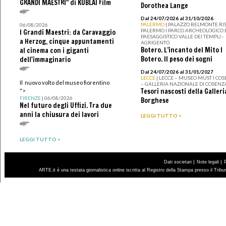
GRANDI MAESTRI" di KUBLAI Film
Dorothea Lange
Dal 24/07/2026 al 31/10/2026
PALERMO
| PALAZZO BELMONTE RIS
06/08/2026
PALERMO I PARCO ARCHEOLOGICO 
I Grandi Maestri: da Caravaggio
PAESAGGISTICO VALLE DEI TEMPLI -
a Herzog, cinque appuntamenti
AGRIGENTO
Botero. L’incanto del Mito I
al cinema con i giganti
Botero. Il peso dei sogni
dell'immaginario
Dal 24/07/2026 al 31/01/2027
LECCE
| LECCE – MUSEO MUST I CO
Il nuovo volto del museo fiorentino
– GALLERIA NAZIONALE DI COSENZ
Tesori nascosti della Galleri
">
FIRENZE
| 06/08/2026
Borghese
Nel futuro degli Uffizi. Tra due
anni la chiusura dei lavori
LEGGI TUTTO >
LEGGI TUTTO >
|
|
Dati societari
Note legali
ARTE.it è una testata giornalistica online iscritta al Registro della Stampa presso il Trib