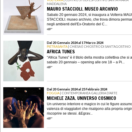
MADDALENA
MAURO STACCIOLI. MUSEO ARCHIVIO
Sabato 20 gennaio 2024, si inaugura a Volterra MA
STACCIOLI. museo archivio, che trova dimora perma
negli ambienti dell'Ex-Oratorio del C...
Dal 20 Gennaio 2024 al 17 Marzo 2024
PIETRASANTA
| CHIESA E CHIOSTRO DI SANT’AGOSTINO
AFRICA TUNES
“Africa Tunes” è il titolo della mostra collettiva che si 
sabato 20 gennaio – opening alle ore 18 – a Pi...
Dal 20 Gennaio 2024 al 25 Febbraio 2024
FOGGIA
| CONTEMPORANEA GALLERIA D’ARTE
MICHELE ZAZA. UNIVERSO COSMICO
Un universo interiore e magico in cui le figure assum
valenza di viaggiatori che risalgono alla propria origi
riscoprire se stessi. &Egrav...