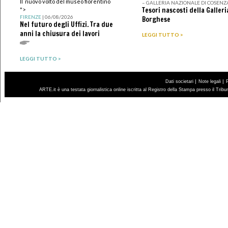
Il nuovo volto del museo fiorentino
– GALLERIA NAZIONALE DI COSENZ
Tesori nascosti della Galleri
">
FIRENZE
| 06/08/2026
Borghese
Nel futuro degli Uffizi. Tra due
anni la chiusura dei lavori
LEGGI TUTTO >
LEGGI TUTTO >
|
|
Dati societari
Note legali
ARTE.it è una testata giornalistica online iscritta al Registro della Stampa presso il Trib