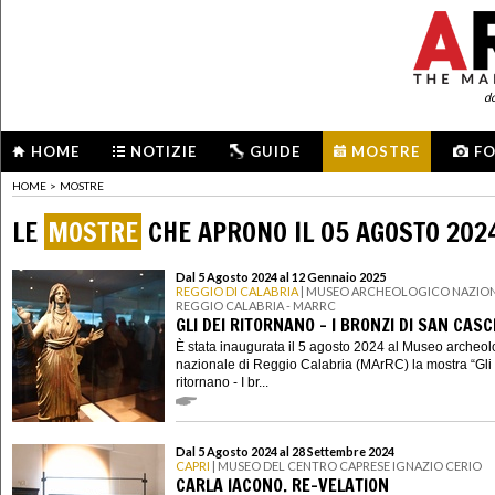
d
HOME
NOTIZIE
GUIDE
MOSTRE
F
HOME
>
MOSTRE
LE
MOSTRE
CHE APRONO IL 05 AGOSTO 202
Dal 5 Agosto 2024 al 12 Gennaio 2025
REGGIO DI CALABRIA
| MUSEO ARCHEOLOGICO NAZION
REGGIO CALABRIA - MARRC
GLI DEI RITORNANO - I BRONZI DI SAN CAS
È stata inaugurata il 5 agosto 2024 al Museo archeol
nazionale di Reggio Calabria (MArRC) la mostra “Gli
ritornano - I br...
Dal 5 Agosto 2024 al 28 Settembre 2024
CAPRI
| MUSEO DEL CENTRO CAPRESE IGNAZIO CERIO
CARLA IACONO. RE-VELATION