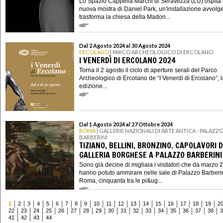
Lo Spazio Cappella Marchi di Seravezza (LU) ospita 
nuova mostra di Daniel Park, un'installazione avvolg
trasforma la chiesa della Madon...
Dal 2 Agosto 2024 al 30 Agosto 2024
ERCOLANO
| PARCO ARCHEOLOGICO DI ERCOLANO
I VENERDÌ DI ERCOLANO 2024
Torna il 2 agosto il ciclo di aperture serali del Parco
Archeologico di Ercolano de “I Venerdì di Ercolano”, l
edizione...
Dal 1 Agosto 2024 al 27 Ottobre 2024
ROMA
| GALLERIE NAZIONALI DI ARTE ANTICA - PALAZZ
BARBERINI
TIZIANO, BELLINI, BRONZINO. CAPOLAVORI 
GALLERIA BORGHESE A PALAZZO BARBERINI
Sono già decine di migliaia i visitatori che da marzo 
hanno potuto ammirare nelle sale di Palazzo Barberi
Roma, cinquanta tra le pi&ug...
1
2
3
4
5
6
7
8
9
10
11
12
13
14
15
16
17
18
19
2
22
23
24
25
26
27
28
29
30
31
32
33
34
35
36
37
38
3
41
42
43
44