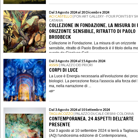
Dal 3 Agosto 2024 al 20 Dicembre 2024
ACI CASTELLO
| FON ART GALLERY - FOUR POINTS BY 
CATANIA
COLLEZIONE IN FONDAZIONE. LA MISURA DI
ORIZZONTE SENSIBILE, RITRATTO DI PAOLO
BRODBECK
Collezione in Fondazione. La misura di un orizzonte
sensibile, ritratto di Paolo Brodbeck è il titolo della m
curata da Gianluca Coll...
Dal 3 Agosto 2024 al 15 Agosto 2024
ASSISI
| PALAZZO DEI PRIORI
CORPI DI LUCE
La Luce è Energia necessaria all'evoluzione dei proc
biologici. La percezione fisica l'associa alla forza del
ma, nella narrazione di ...
Dal 3 Agosto 2024 al 10 Settembre 2024
TAGLIACOZZO
| PALAZZO DUCALE ORSINI-COLONNA
CONTEMPORANEA. 24 ASPETTI DELL'ARTE
PRESENTE
Dal 3 agosto al 10 settembre 2024 si terrà a Tagliaco
(AQ) l'undicesima edizione di Contemporanea,