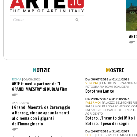
ANT
N
OTIZIE
M
OSTRE
ROMA
| 06/08/2026
Dal 30/07/2026 al 01/11/2026
ARTE.it media partner de "I
VERONA
| CENTRO INTERNAZIONAL
FOTOGRAFIA SCAVI SCALIGERI
GRANDI MAESTRI" di KUBLAI Film
Dorothea Lange
Dal 24/07/2026 al 31/10/2026
PALERMO
| PALAZZO BELMONTE RIS
06/08/2026
PALERMO I PARCO ARCHEOLOGICO 
I Grandi Maestri: da Caravaggio
PAESAGGISTICO VALLE DEI TEMPLI -
a Herzog, cinque appuntamenti
AGRIGENTO
Botero. L’incanto del Mito I
al cinema con i giganti
Botero. Il peso dei sogni
dell'immaginario
Dal 24/07/2026 al 31/01/2027
LECCE
| LECCE – MUSEO MUST I CO