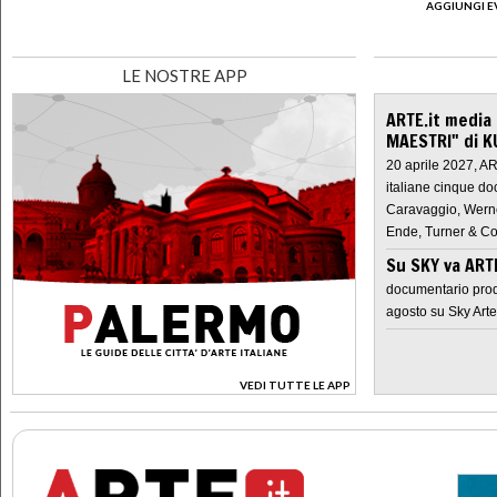
AGGIUNGI E
LE NOSTRE APP
ARTE.it media
MAESTRI" di K
20 aprile 2027, A
italiane cinque do
Caravaggio, Werne
Ende, Turner & Co
Su SKY va AR
documentario prod
agosto su Sky Arte
VEDI TUTTE LE APP
>