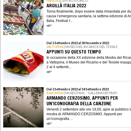
FAENZA
| CENTRO STORICO
ARGILLÀ ITALIA 2022
Torna finalmente, dopo essere stata rimandata per d
causa l’emergenza sanitaria, la settima edizione di Ar
Italia, Festival I...
Dal 2 Settembre 2022 al 30 Novembre 2022
VALTOPINA
| MUSEO DEL RICAMO E DEL TESSILE
APPUNTI SU QUESTO TEMPO
In occasione della XX edizione della Mostra del Ric
a Valtopina, il Museo del Ricamo e del Tessile inaugu
2 al 4 settemb...
Dal 2 Settembre 2022 al 18 Settembre 2022
BARONISSI
| MUSEO FRAC - GALLERIA DEI FRATI
ARMANDO CERZOSIMO. APPUNTI PER
UN’ICONOGRAFIA DELLA CANZONE
Venerdì 2 settembre alle ore 19,00, apre al pubblico l
mostra di ARMANDO CERZOSIMO. Appunti per
un’iconografia ...