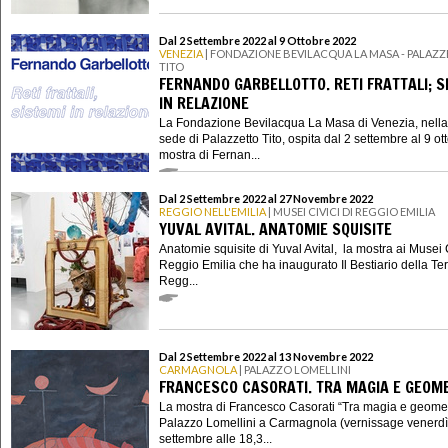
Dal 2 Settembre 2022 al 9 Ottobre 2022
VENEZIA
| FONDAZIONE BEVILACQUA LA MASA - PALAZ
TITO
FERNANDO GARBELLOTTO. RETI FRATTALI; S
IN RELAZIONE
La Fondazione Bevilacqua La Masa di Venezia, nella
sede di Palazzetto Tito, ospita dal 2 settembre al 9 ot
mostra di Fernan...
Dal 2 Settembre 2022 al 27 Novembre 2022
REGGIO NELL'EMILIA
| MUSEI CIVICI DI REGGIO EMILIA
YUVAL AVITAL. ANATOMIE SQUISITE
Anatomie squisite di Yuval Avital, la mostra ai Musei C
Reggio Emilia che ha inaugurato Il Bestiario della Ter
Regg...
Dal 2 Settembre 2022 al 13 Novembre 2022
CARMAGNOLA
| PALAZZO LOMELLINI
FRANCESCO CASORATI. TRA MAGIA E GEOM
La mostra di Francesco Casorati “Tra magia e geomet
Palazzo Lomellini a Carmagnola (vernissage venerdì
settembre alle 18,3...