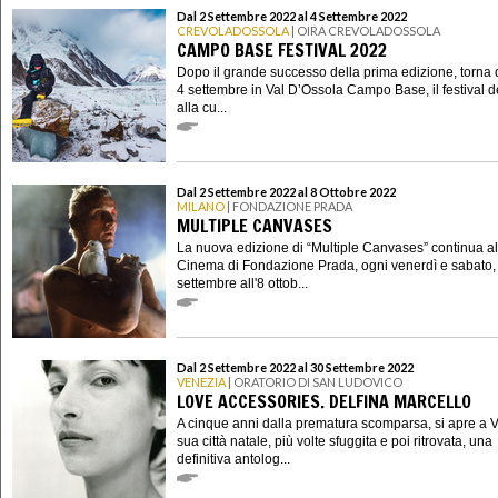
Dal 2 Settembre 2022 al 4 Settembre 2022
CREVOLADOSSOLA
| OIRA CREVOLADOSSOLA
CAMPO BASE FESTIVAL 2022
Dopo il grande successo della prima edizione, torna d
4 settembre in Val D’Ossola Campo Base, il festival d
alla cu...
Dal 2 Settembre 2022 al 8 Ottobre 2022
MILANO
| FONDAZIONE PRADA
MULTIPLE CANVASES
La nuova edizione di “Multiple Canvases” continua al
Cinema di Fondazione Prada, ogni venerdì e sabato, 
settembre all'8 ottob...
Dal 2 Settembre 2022 al 30 Settembre 2022
VENEZIA
| ORATORIO DI SAN LUDOVICO
LOVE ACCESSORIES. DELFINA MARCELLO
A cinque anni dalla prematura scomparsa, si apre a 
sua città natale, più volte sfuggita e poi ritrovata, una
definitiva antolog...