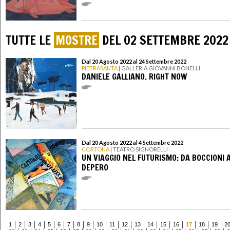
TUTTE LE
MOSTRE
DEL 02 SETTEMBRE 2022
Dal 20 Agosto 2022 al 24 Settembre 2022
PIETRASANTA
| GALLERIA GIOVANNI BONELLI
DANIELE GALLIANO. RIGHT NOW
Dal 20 Agosto 2022 al 4 Settembre 2022
CORTONA
| TEATRO SIGNORELLI
UN VIAGGIO NEL FUTURISMO: DA BOCCIONI 
DEPERO
1
2
3
4
5
6
7
8
9
10
11
12
13
14
15
16
17
18
19
2