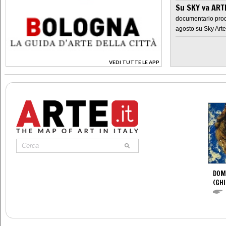
Su SKY va AR
documentario prod
agosto su Sky Arte
VEDI TUTTE LE APP
>
DOM
(GHI