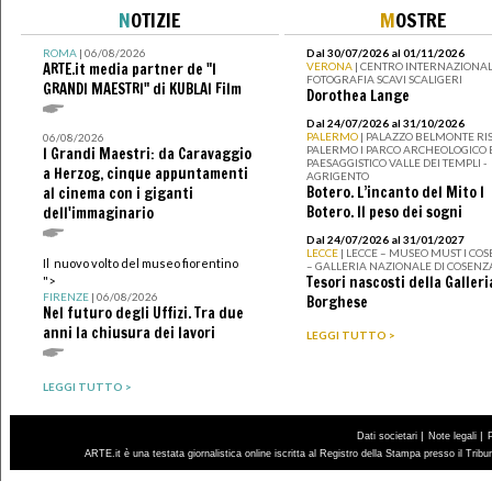
N
OTIZIE
M
OSTRE
ROMA
| 06/08/2026
Dal 30/07/2026 al 01/11/2026
ARTE.it media partner de "I
VERONA
| CENTRO INTERNAZIONAL
FOTOGRAFIA SCAVI SCALIGERI
GRANDI MAESTRI" di KUBLAI Film
Dorothea Lange
Dal 24/07/2026 al 31/10/2026
PALERMO
| PALAZZO BELMONTE RIS
06/08/2026
PALERMO I PARCO ARCHEOLOGICO 
I Grandi Maestri: da Caravaggio
PAESAGGISTICO VALLE DEI TEMPLI -
a Herzog, cinque appuntamenti
AGRIGENTO
Botero. L’incanto del Mito I
al cinema con i giganti
Botero. Il peso dei sogni
dell'immaginario
Dal 24/07/2026 al 31/01/2027
LECCE
| LECCE – MUSEO MUST I CO
Il nuovo volto del museo fiorentino
– GALLERIA NAZIONALE DI COSENZ
Tesori nascosti della Galleri
">
FIRENZE
| 06/08/2026
Borghese
Nel futuro degli Uffizi. Tra due
anni la chiusura dei lavori
LEGGI TUTTO >
LEGGI TUTTO >
|
|
Dati societari
Note legali
ARTE.it è una testata giornalistica online iscritta al Registro della Stampa presso il Trib