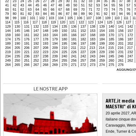
22
23
24
25
26
27
28
29
30
31
32
33
34
35
36
37
38
3
41
42
43
44
45
46
47
48
49
50
51
52
53
54
55
56
57
5
60
61
62
63
64
65
66
67
68
69
70
71
72
73
74
75
76
7
79
80
81
82
83
84
85
86
87
88
89
90
91
92
93
94
95
9
98
99
100
101
102
103
104
105
106
107
108
109
110
111
11
114
115
116
117
118
119
120
121
122
123
124
125
126
127
129
130
131
132
133
134
135
136
137
138
139
140
141
142
144
145
146
147
148
149
150
151
152
153
154
155
156
157
159
160
161
162
163
164
165
166
167
168
169
170
171
172
174
175
176
177
178
179
180
181
182
183
184
185
186
187
189
190
191
192
193
194
195
196
197
198
199
200
201
202
204
205
206
207
208
209
210
211
212
213
214
215
216
217
219
220
221
222
223
224
225
226
227
228
229
230
231
232
234
235
236
237
238
239
240
241
242
243
244
245
246
247
249
250
251
252
253
254
255
256
257
258
259
260
261
262
264
265
266
267
268
269
270
271
272
273
274
275
276
AGGIUNGI E
LE NOSTRE APP
ARTE.it media
MAESTRI" di K
20 aprile 2027, A
italiane cinque do
Caravaggio, Werne
Ende, Turner & Co