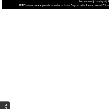
|
|
Dati societari
Note legali
ARTE.it è una testata giornalistica online iscritta al Registro della Stampa presso il Trib