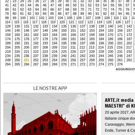
22
23
24
25
26
27
28
29
30
31
32
33
34
35
36
37
38
3
41
42
43
44
45
46
47
48
49
50
51
52
53
54
55
56
57
5
60
61
62
63
64
65
66
67
68
69
70
71
72
73
74
75
76
7
79
80
81
82
83
84
85
86
87
88
89
90
91
92
93
94
95
9
98
99
100
101
102
103
104
105
106
107
108
109
110
111
11
114
115
116
117
118
119
120
121
122
123
124
125
126
127
129
130
131
132
133
134
135
136
137
138
139
140
141
142
144
145
146
147
148
149
150
151
152
153
154
155
156
157
159
160
161
162
163
164
165
166
167
168
169
170
171
172
174
175
176
177
178
179
180
181
182
183
184
185
186
187
189
190
191
192
193
194
195
196
197
198
199
200
201
202
204
205
206
207
208
209
210
211
212
213
214
215
216
217
219
220
221
222
223
224
225
226
227
228
229
230
231
232
234
235
236
237
238
239
240
241
242
243
244
245
246
247
249
250
251
252
253
254
255
256
257
258
259
260
261
262
264
265
266
267
268
269
270
271
272
273
274
275
276
AGGIUNGI E
LE NOSTRE APP
ARTE.it media
MAESTRI" di K
20 aprile 2027, A
italiane cinque do
Caravaggio, Werne
Ende, Turner & Co