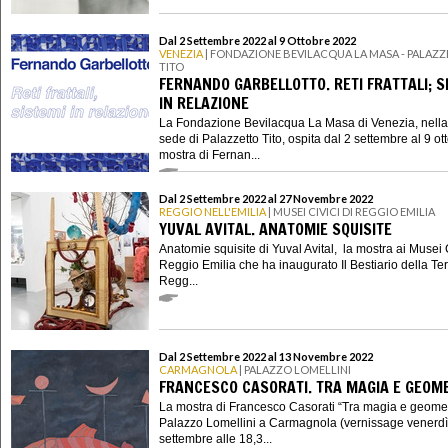
Dal 2 Settembre 2022 al 9 Ottobre 2022
VENEZIA
| FONDAZIONE BEVILACQUA LA MASA - PALAZ
TITO
FERNANDO GARBELLOTTO. RETI FRATTALI; S
IN RELAZIONE
La Fondazione Bevilacqua La Masa di Venezia, nella
sede di Palazzetto Tito, ospita dal 2 settembre al 9 ot
mostra di Fernan...
Dal 2 Settembre 2022 al 27 Novembre 2022
REGGIO NELL'EMILIA
| MUSEI CIVICI DI REGGIO EMILIA
YUVAL AVITAL. ANATOMIE SQUISITE
Anatomie squisite di Yuval Avital, la mostra ai Musei C
Reggio Emilia che ha inaugurato Il Bestiario della Ter
Regg...
Dal 2 Settembre 2022 al 13 Novembre 2022
CARMAGNOLA
| PALAZZO LOMELLINI
FRANCESCO CASORATI. TRA MAGIA E GEOM
La mostra di Francesco Casorati “Tra magia e geomet
Palazzo Lomellini a Carmagnola (vernissage venerdì
settembre alle 18,3...