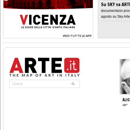
Su SKY va AR
documentario prod
agosto su Sky Arte
VEDI TUTTE LE APP
>
ALIG