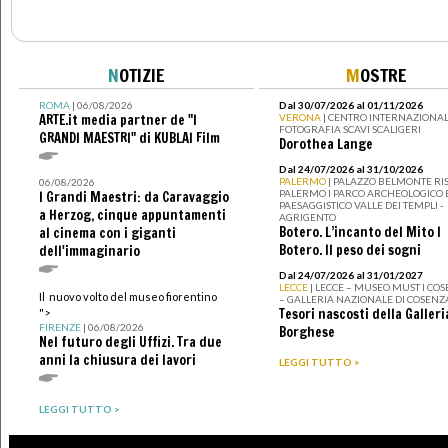
N
OTIZIE
M
OSTRE
ROMA
| 06/08/2026
Dal 30/07/2026 al 01/11/2026
ARTE.it media partner de "I
VERONA
| CENTRO INTERNAZIONAL
FOTOGRAFIA SCAVI SCALIGERI
GRANDI MAESTRI" di KUBLAI Film
Dorothea Lange
Dal 24/07/2026 al 31/10/2026
PALERMO
| PALAZZO BELMONTE RIS
06/08/2026
PALERMO I PARCO ARCHEOLOGICO 
I Grandi Maestri: da Caravaggio
PAESAGGISTICO VALLE DEI TEMPLI -
a Herzog, cinque appuntamenti
AGRIGENTO
Botero. L’incanto del Mito I
al cinema con i giganti
Botero. Il peso dei sogni
dell'immaginario
Dal 24/07/2026 al 31/01/2027
LECCE
| LECCE – MUSEO MUST I CO
Il nuovo volto del museo fiorentino
– GALLERIA NAZIONALE DI COSENZ
Tesori nascosti della Galleri
">
FIRENZE
| 06/08/2026
Borghese
Nel futuro degli Uffizi. Tra due
anni la chiusura dei lavori
LEGGI TUTTO >
LEGGI TUTTO >