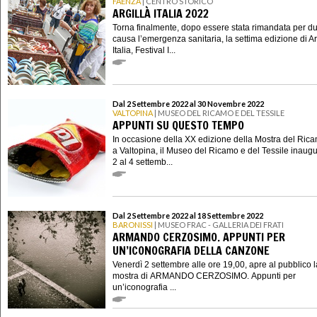
FAENZA
| CENTRO STORICO
ARGILLÀ ITALIA 2022
Torna finalmente, dopo essere stata rimandata per d
causa l’emergenza sanitaria, la settima edizione di Ar
Italia, Festival I...
Dal 2 Settembre 2022 al 30 Novembre 2022
VALTOPINA
| MUSEO DEL RICAMO E DEL TESSILE
APPUNTI SU QUESTO TEMPO
In occasione della XX edizione della Mostra del Ric
a Valtopina, il Museo del Ricamo e del Tessile inaugu
2 al 4 settemb...
Dal 2 Settembre 2022 al 18 Settembre 2022
BARONISSI
| MUSEO FRAC - GALLERIA DEI FRATI
ARMANDO CERZOSIMO. APPUNTI PER
UN’ICONOGRAFIA DELLA CANZONE
Venerdì 2 settembre alle ore 19,00, apre al pubblico l
mostra di ARMANDO CERZOSIMO. Appunti per
un’iconografia ...