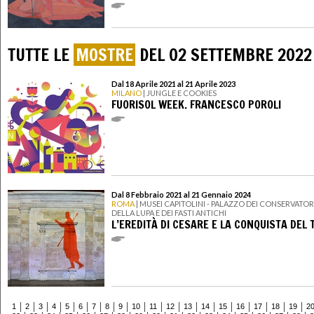
TUTTE LE
MOSTRE
DEL 02 SETTEMBRE 2022
Dal 18 Aprile 2021 al 21 Aprile 2023
MILANO
| JUNGLE E COOKIES
FUORISOL WEEK. FRANCESCO POROLI
Dal 8 Febbraio 2021 al 21 Gennaio 2024
ROMA
| MUSEI CAPITOLINI - PALAZZO DEI CONSERVATORI
DELLA LUPA E DEI FASTI ANTICHI
L’EREDITÀ DI CESARE E LA CONQUISTA DEL
1
2
3
4
5
6
7
8
9
10
11
12
13
14
15
16
17
18
19
2