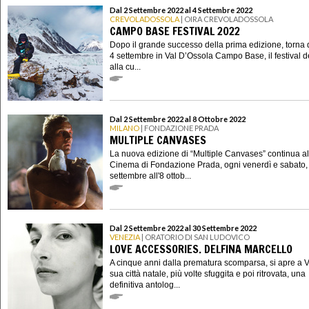
Dal 2 Settembre 2022 al 4 Settembre 2022
CREVOLADOSSOLA
| OIRA CREVOLADOSSOLA
CAMPO BASE FESTIVAL 2022
Dopo il grande successo della prima edizione, torna d
4 settembre in Val D’Ossola Campo Base, il festival d
alla cu...
Dal 2 Settembre 2022 al 8 Ottobre 2022
MILANO
| FONDAZIONE PRADA
MULTIPLE CANVASES
La nuova edizione di “Multiple Canvases” continua al
Cinema di Fondazione Prada, ogni venerdì e sabato, 
settembre all'8 ottob...
Dal 2 Settembre 2022 al 30 Settembre 2022
VENEZIA
| ORATORIO DI SAN LUDOVICO
LOVE ACCESSORIES. DELFINA MARCELLO
A cinque anni dalla prematura scomparsa, si apre a 
sua città natale, più volte sfuggita e poi ritrovata, una
definitiva antolog...