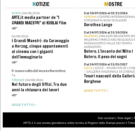
N
OTIZIE
M
OSTRE
ROMA
| 06/08/2026
Dal 30/07/2026 al 01/11/2026
ARTE.it media partner de "I
VERONA
| CENTRO INTERNAZIONAL
FOTOGRAFIA SCAVI SCALIGERI
GRANDI MAESTRI" di KUBLAI Film
Dorothea Lange
Dal 24/07/2026 al 31/10/2026
PALERMO
| PALAZZO BELMONTE RIS
06/08/2026
PALERMO I PARCO ARCHEOLOGICO 
I Grandi Maestri: da Caravaggio
PAESAGGISTICO VALLE DEI TEMPLI -
a Herzog, cinque appuntamenti
AGRIGENTO
Botero. L’incanto del Mito I
al cinema con i giganti
Botero. Il peso dei sogni
dell'immaginario
Dal 24/07/2026 al 31/01/2027
LECCE
| LECCE – MUSEO MUST I CO
Il nuovo volto del museo fiorentino
– GALLERIA NAZIONALE DI COSENZ
Tesori nascosti della Galleri
">
FIRENZE
| 06/08/2026
Borghese
Nel futuro degli Uffizi. Tra due
anni la chiusura dei lavori
LEGGI TUTTO >
LEGGI TUTTO >
|
|
Dati societari
Note legali
ARTE.it è una testata giornalistica online iscritta al Registro della Stampa presso il Trib