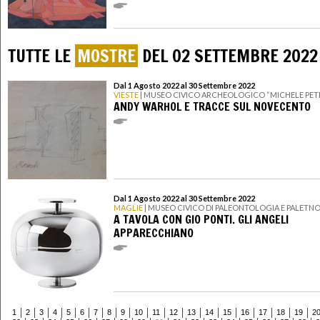
TUTTE LE
MOSTRE
DEL 02 SETTEMBRE 2022
Dal 1 Agosto 2022 al 30 Settembre 2022
VIESTE
| MUSEO CIVICO ARCHEOLOGICO “MICHELE PE
ANDY WARHOL E TRACCE SUL NOVECENTO
Dal 1 Agosto 2022 al 30 Settembre 2022
MAGLIE
| MUSEO CIVICO DI PALEONTOLOGIA E PALETN
A TAVOLA CON GIO PONTI. GLI ANGELI
APPARECCHIANO
1
2
3
4
5
6
7
8
9
10
11
12
13
14
15
16
17
18
19
2