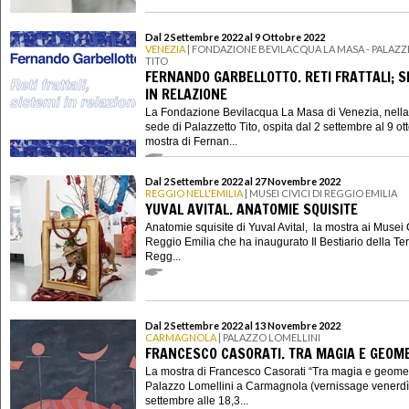
Dal 2 Settembre 2022 al 9 Ottobre 2022
VENEZIA
| FONDAZIONE BEVILACQUA LA MASA - PALAZ
TITO
FERNANDO GARBELLOTTO. RETI FRATTALI; S
IN RELAZIONE
La Fondazione Bevilacqua La Masa di Venezia, nella
sede di Palazzetto Tito, ospita dal 2 settembre al 9 ot
mostra di Fernan...
Dal 2 Settembre 2022 al 27 Novembre 2022
REGGIO NELL'EMILIA
| MUSEI CIVICI DI REGGIO EMILIA
YUVAL AVITAL. ANATOMIE SQUISITE
Anatomie squisite di Yuval Avital, la mostra ai Musei C
Reggio Emilia che ha inaugurato Il Bestiario della Ter
Regg...
Dal 2 Settembre 2022 al 13 Novembre 2022
CARMAGNOLA
| PALAZZO LOMELLINI
FRANCESCO CASORATI. TRA MAGIA E GEOM
La mostra di Francesco Casorati “Tra magia e geomet
Palazzo Lomellini a Carmagnola (vernissage venerdì
settembre alle 18,3...