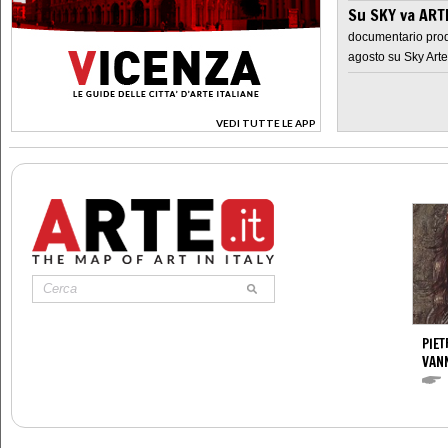
Su SKY va AR
documentario prod
agosto su Sky Arte
VEDI TUTTE LE APP
>
PIET
VAN