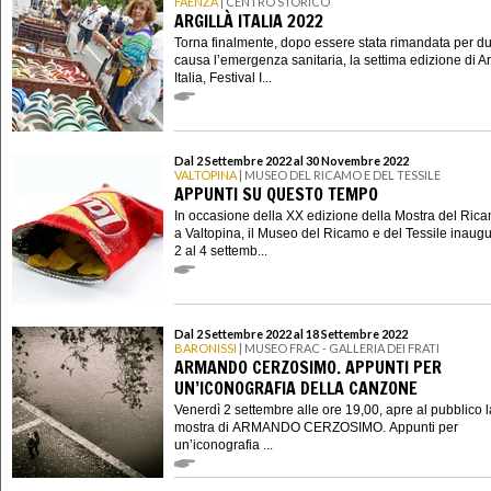
FAENZA
| CENTRO STORICO
ARGILLÀ ITALIA 2022
Torna finalmente, dopo essere stata rimandata per d
causa l’emergenza sanitaria, la settima edizione di Ar
Italia, Festival I...
Dal 2 Settembre 2022 al 30 Novembre 2022
VALTOPINA
| MUSEO DEL RICAMO E DEL TESSILE
APPUNTI SU QUESTO TEMPO
In occasione della XX edizione della Mostra del Ric
a Valtopina, il Museo del Ricamo e del Tessile inaugu
2 al 4 settemb...
Dal 2 Settembre 2022 al 18 Settembre 2022
BARONISSI
| MUSEO FRAC - GALLERIA DEI FRATI
ARMANDO CERZOSIMO. APPUNTI PER
UN’ICONOGRAFIA DELLA CANZONE
Venerdì 2 settembre alle ore 19,00, apre al pubblico l
mostra di ARMANDO CERZOSIMO. Appunti per
un’iconografia ...