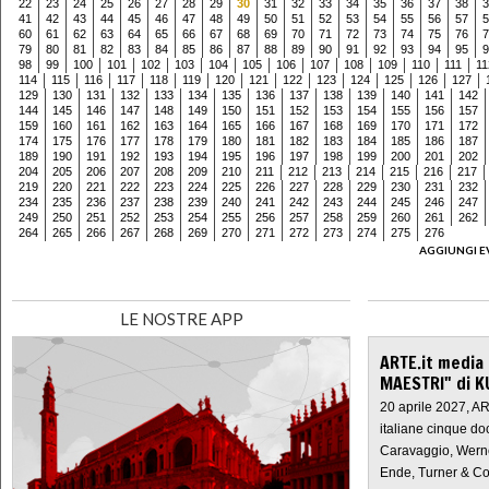
22
23
24
25
26
27
28
29
30
31
32
33
34
35
36
37
38
3
41
42
43
44
45
46
47
48
49
50
51
52
53
54
55
56
57
5
60
61
62
63
64
65
66
67
68
69
70
71
72
73
74
75
76
7
79
80
81
82
83
84
85
86
87
88
89
90
91
92
93
94
95
9
98
99
100
101
102
103
104
105
106
107
108
109
110
111
11
114
115
116
117
118
119
120
121
122
123
124
125
126
127
129
130
131
132
133
134
135
136
137
138
139
140
141
142
144
145
146
147
148
149
150
151
152
153
154
155
156
157
159
160
161
162
163
164
165
166
167
168
169
170
171
172
174
175
176
177
178
179
180
181
182
183
184
185
186
187
189
190
191
192
193
194
195
196
197
198
199
200
201
202
204
205
206
207
208
209
210
211
212
213
214
215
216
217
219
220
221
222
223
224
225
226
227
228
229
230
231
232
234
235
236
237
238
239
240
241
242
243
244
245
246
247
249
250
251
252
253
254
255
256
257
258
259
260
261
262
264
265
266
267
268
269
270
271
272
273
274
275
276
AGGIUNGI E
LE NOSTRE APP
ARTE.it media
MAESTRI" di K
20 aprile 2027, A
italiane cinque do
Caravaggio, Werne
Ende, Turner & Co