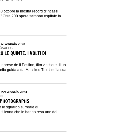
20 ottobre la mostra record d’incassi
.Oltre 200 opere saranno ospitate in
l 6 Gennaio 2023
’AVALOS
O LE QUINTE. I VOLTI DI
riprese de Il Postino, film vincitore di un
letta guidata da Massimo Troisi nella sua
l 22 Gennaio 2023
INI
. PHOTOGRAPHS
 e lo sguardo surreale di
catti icona che lo hanno reso uno dei