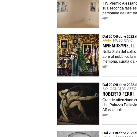
Il IV Premio Alessan
sua seconda fase es
personale dell’artista 
Dal 20 Ottobre 2022 al
PAVIA
| MUSEI CIVICI
MNEMOSYNE. IL 
Nella Sala del collez
apre al pubblico la 
memoria, curata da P
Dal 20 Ottobre 2022 a
BOLOGNA
| PALAZZO 
ROBERTO FERRI
Grande attenzione ca
che Palazzo Pallavici
Affascinanti...
Dal 20 Ottobre 2022 a
FIRENZE
| MUSEO DEG