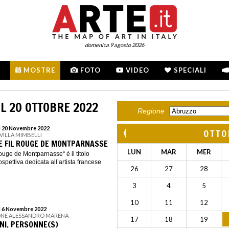
domenica 9 agosto 2026
MOSTRE
FOTO
VIDEO
SPECIALI
L 20 OTTOBRE 2022
Regione
al 20 Novembre 2022
OTTO
 VILLA MIMBELLI
E FIL ROUGE DE MONTPARNASSE
LUN
MAR
MER
rouge de Montparnasse“ è il titolo
ospettiva dedicata all’artista francese
26
27
28
3
4
5
10
11
12
l 6 Novembre 2022
ONE ALESSANDRO MARENA
17
18
19
NI. PERSONNE(S)