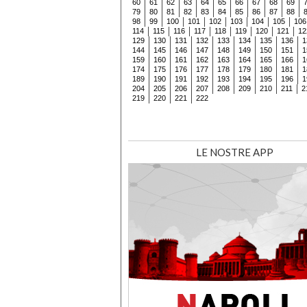
60
61
62
63
64
65
66
67
68
69
79
80
81
82
83
84
85
86
87
88
98
99
100
101
102
103
104
105
106
114
115
116
117
118
119
120
121
12
129
130
131
132
133
134
135
136
1
144
145
146
147
148
149
150
151
1
159
160
161
162
163
164
165
166
1
174
175
176
177
178
179
180
181
1
189
190
191
192
193
194
195
196
1
204
205
206
207
208
209
210
211
2
219
220
221
222
LE NOSTRE APP