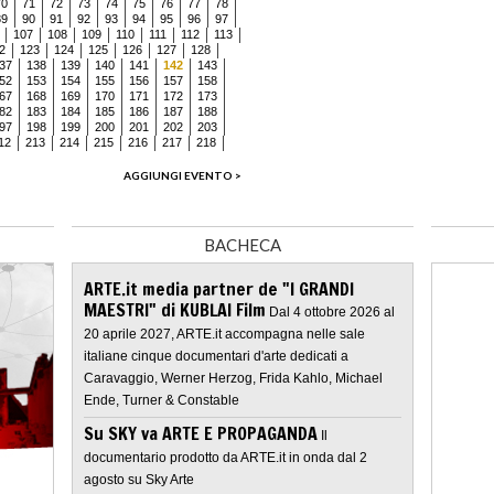
70
71
72
73
74
75
76
77
78
89
90
91
92
93
94
95
96
97
107
108
109
110
111
112
113
2
123
124
125
126
127
128
37
138
139
140
141
142
143
52
153
154
155
156
157
158
67
168
169
170
171
172
173
82
183
184
185
186
187
188
97
198
199
200
201
202
203
12
213
214
215
216
217
218
AGGIUNGI EVENTO >
BACHECA
ARTE.it media partner de "I GRANDI
MAESTRI" di KUBLAI Film
Dal 4 ottobre 2026 al
20 aprile 2027, ARTE.it accompagna nelle sale
italiane cinque documentari d'arte dedicati a
Caravaggio, Werner Herzog, Frida Kahlo, Michael
Ende, Turner & Constable
Su SKY va ARTE E PROPAGANDA
Il
documentario prodotto da ARTE.it in onda dal 2
agosto su Sky Arte