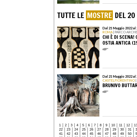
TUTTE LE
MOSTRE
DEL 20
Dal 21 Maggio 2022 al
ROMA
| PARCO ARCH
CHI È DI SCENA!
OSTIA ANTICA (1
Dal 21 Maggio 2022 a
CASTELFIORENTINO
|
BRUNIVO BUTTAR
1
2
3
4
5
6
7
8
9
10
11
12
1
22
23
24
25
26
27
28
29
30
31
41
42
43
44
45
46
47
48
49
50