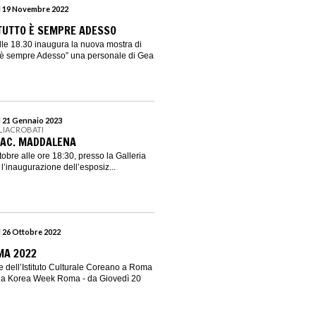
al 19 Novembre 2022
TUTTO È SEMPRE ADESSO
lle 18.30 inaugura la nuova mostra di
o è sempre Adesso” una personale di Gea
l 21 Gennaio 2023
GLIACROBATI
NAC. MADDALENA
ttobre alle ore 18:30, presso la Galleria
 l’inaugurazione dell’esposiz...
l 26 Ottobre 2022
MA 2022
de dell’Istituto Culturale Coreano a Roma
lla Korea Week Roma - da Giovedì 20