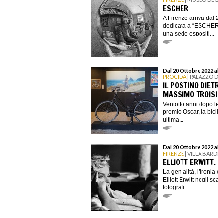
ESCHER
A Firenze arriva dal 
dedicata a “ESCHER”
una sede espositi...
Dal 20 Ottobre 2022 a
PROCIDA
| PALAZZO D
IL POSTINO DIETR
MASSIMO TROISI
Ventotto anni dopo le 
premio Oscar, la bici
ultima...
Dal 20 Ottobre 2022 a
FIRENZE
| VILLA BARD
ELLIOTT ERWITT
La genialità, l’ironia
Elliott Erwitt negli s
fotografi...