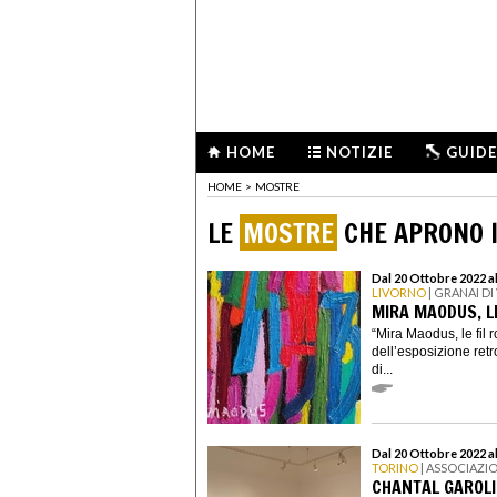
HOME
NOTIZIE
GUIDE
HOME
>
MOSTRE
LE
MOSTRE
CHE APRONO I
Dal 20 Ottobre 2022 
LIVORNO
| GRANAI DI
MIRA MAODUS, L
“Mira Maodus, le fil 
dell’esposizione retr
di...
Dal 20 Ottobre 2022 a
TORINO
| ASSOCIAZI
CHANTAL GAROLI