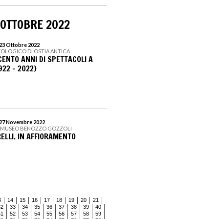
 OTTOBRE 2022
 23 Ottobre 2022
EOLOGICO DI OSTIA ANTICA
 CENTO ANNI DI SPETTACOLI A
922 – 2022)
l 27 Novembre 2022
 MUSEO BENOZZO GOZZOLI
ELLI. IN AFFIORAMENTO
3
14
15
16
17
18
19
20
21
32
33
34
35
36
37
38
39
40
51
52
53
54
55
56
57
58
59