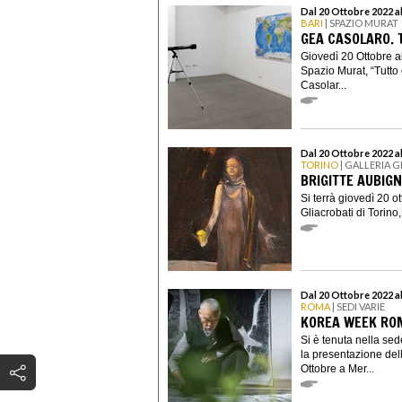
Dal 20 Ottobre 2022 
BARI
| SPAZIO MURAT
GEA CASOLARO. 
Giovedì 20 Ottobre a
Spazio Murat, “Tutt
Casolar...
Dal 20 Ottobre 2022 a
TORINO
| GALLERIA 
BRIGITTE AUBIG
Si terrà giovedì 20 o
Gliacrobati di Torino,
Dal 20 Ottobre 2022 a
ROMA
| SEDI VARIE
KOREA WEEK RO
Si è tenuta nella se
la presentazione de
Ottobre a Mer...