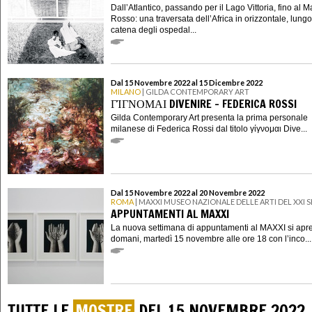
Dall’Atlantico, passando per il Lago Vittoria, fino al M
Rosso: una traversata dell’Africa in orizzontale, lungo
catena degli ospedal...
Dal 15 Novembre 2022 al 15 Dicembre 2022
MILANO
| GILDA CONTEMPORARY ART
ΓΊΓΝΟΜΑΙ DIVENIRE – FEDERICA ROSSI
Gilda Contemporary Art presenta la prima personale
milanese di Federica Rossi dal titolo γίγνομαι Dive...
Dal 15 Novembre 2022 al 20 Novembre 2022
ROMA
| MAXXI MUSEO NAZIONALE DELLE ARTI DEL XXI
APPUNTAMENTI AL MAXXI
La nuova settimana di appuntamenti al MAXXI si apr
domani, martedì 15 novembre alle ore 18 con l’inco...
TUTTE LE
MOSTRE
DEL 15 NOVEMBRE 2022