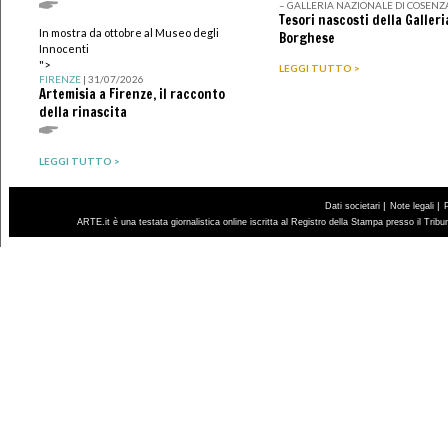
– GALLERIA NAZIONALE DI COSENZ
Tesori nascosti della Galleri
In mostra da ottobre al Museo degli
Borghese
Innocenti
">
LEGGI TUTTO >
FIRENZE
| 31/07/2026
Artemisia a Firenze, il racconto
della rinascita
LEGGI TUTTO >
|
|
Dati societari
Note legali
ARTE.it è una testata giornalistica online iscritta al Registro della Stampa presso il Trib