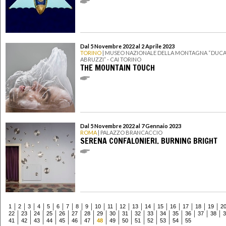
Dal 5 Novembre 2022 al 2 Aprile 2023
TORINO
| MUSEO NAZIONALE DELLA MONTAGNA “DUCA
ABRUZZI” - CAI TORINO
THE MOUNTAIN TOUCH
Dal 5 Novembre 2022 al 7 Gennaio 2023
ROMA
| PALAZZO BRANCACCIO
SERENA CONFALONIERI. BURNING BRIGHT
1
2
3
4
5
6
7
8
9
10
11
12
13
14
15
16
17
18
19
2
22
23
24
25
26
27
28
29
30
31
32
33
34
35
36
37
38
3
41
42
43
44
45
46
47
48
49
50
51
52
53
54
55