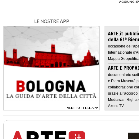
AGGIUNGI E
LE NOSTRE APP
ARTE.it pubbli
della 61ª Bien
occasione dell'ape
Internazionale d'A
Mappa Geopolitica
ARTE E PROPAG
documentario scrit
e Piero Muscarà pe
collaborazione con
grazie all'accordo 
Mediawan Rights c
Axess TV.
VEDI TUTTE LE APP
>