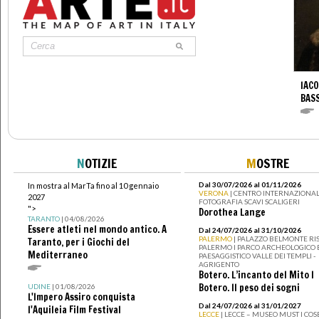
IACO
BAS
N
OTIZIE
M
OSTRE
Dal 30/07/2026 al 01/11/2026
In mostra al MarTa fino al 10 gennaio
VERONA
| CENTRO INTERNAZIONAL
2027
FOTOGRAFIA SCAVI SCALIGERI
">
Dorothea Lange
TARANTO
| 04/08/2026
Essere atleti nel mondo antico. A
Dal 24/07/2026 al 31/10/2026
PALERMO
| PALAZZO BELMONTE RIS
Taranto, per i Giochi del
PALERMO I PARCO ARCHEOLOGICO 
Mediterraneo
PAESAGGISTICO VALLE DEI TEMPLI -
AGRIGENTO
Botero. L’incanto del Mito I
Botero. Il peso dei sogni
UDINE
| 01/08/2026
L'Impero Assiro conquista
Dal 24/07/2026 al 31/01/2027
l'Aquileia Film Festival
LECCE
| LECCE – MUSEO MUST I CO