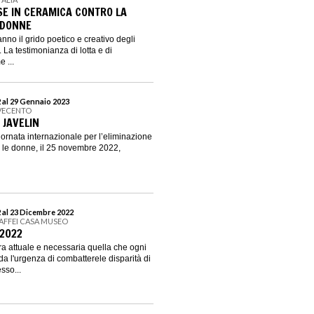
E IN CERAMICA CONTRO LA
 DONNE
nno il grido poetico e creativo degli
. La testimonianza di lotta e di
e ...
 al 29 Gennaio 2023
VECENTO
 JAVELIN
iornata internazionale per l’eliminazione
o le donne, il 25 novembre 2022,
 al 23 Dicembre 2022
AFFEI CASA MUSEO
#2022
a attuale e necessaria quella che ogni
a l'urgenza di combatterele disparità di
sso...