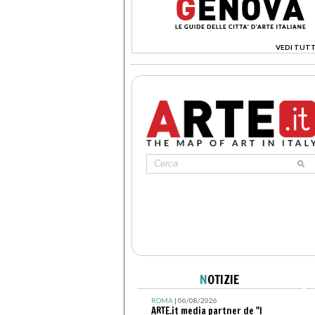
VEDI TUTT
>
N
OTIZIE
ROMA
| 06/08/2026
ARTE.it media partner de "I