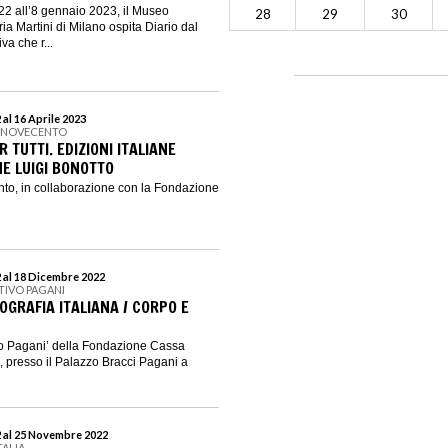
2 all’8 gennaio 2023, il Museo
28
29
30
a Martini di Milano ospita Diario dal
va che r...
al 16 Aprile 2023
L NOVECENTO
 TUTTI. EDIZIONI ITALIANE
NE LUIGI BONOTTO
to, in collaborazione con la Fondazione Bonotto, presenta
 al 18 Dicembre 2022
ITIVO PAGANI
OGRAFIA ITALIANA / CORPO E
vo Pagani’ della Fondazione Cassa
, presso il Palazzo Bracci Pagani a
 al 25 Novembre 2022
TALIA