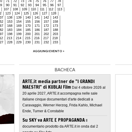
70
71
72
73
74
75
76
77
78
89
90
91
92
93
94
95
96
97
107
108
109
110
111
112
113
2
123
124
125
126
127
128
37
138
139
140
141
142
143
52
153
154
155
156
157
158
67
168
169
170
171
172
173
82
183
184
185
186
187
188
97
198
199
200
201
202
203
12
213
214
215
216
217
218
27
228
229
230
231
232
233
AGGIUNGI EVENTO >
BACHECA
ARTE.it media partner de "I GRANDI
MAESTRI" di KUBLAI Film
Dal 4 ottobre 2026 al
20 aprile 2027, ARTE.it accompagna nelle sale
italiane cinque documentari d'arte dedicati a
Caravaggio, Werner Herzog, Frida Kahlo, Michael
Ende, Turner & Constable
Su SKY va ARTE E PROPAGANDA
Il
documentario prodotto da ARTE.it in onda dal 2