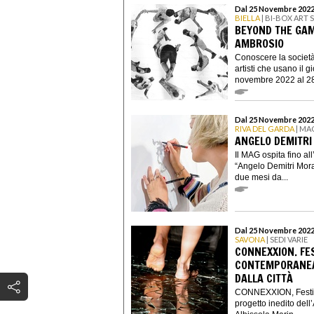
Dal 25 Novembre 2022
BIELLA
| BI-BOX ART 
BEYOND THE GAME
AMBROSIO
Conoscere la società
artisti che usano il 
novembre 2022 al 28
Dal 25 Novembre 2022
RIVA DEL GARDA
| MA
ANGELO DEMITRI 
Il MAG ospita fino a
“Angelo Demitri Moran
due mesi da...
Dal 25 Novembre 2022
SAVONA
| SEDI VARIE
CONNEXXION. FES
CONTEMPORANEA 
DALLA CITTÀ
CONNEXXION, Festiva
progetto inedito del