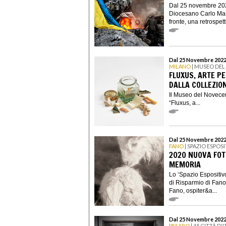
Dal 25 novembre 202
Diocesano Carlo Mari
fronte, una retrospetti
Dal 25 Novembre 2022 
MILANO
| MUSEO DE
FLUXUS, ARTE PER
DALLA COLLEZIO
Il Museo del Novecen
“Fluxus, a...
Dal 25 Novembre 2022
FANO
| SPAZIO ESPOS
2020 NUOVA FOT
MEMORIA
Lo ‘Spazio Espositi
di Risparmio di Fano
Fano, ospiter&a...
Dal 25 Novembre 2022
PESARO
| 45 CITTÀ D'I