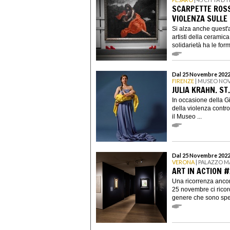
SCARPETTE ROSS
VIOLENZA SULLE
Si alza anche quest'a
artisti della ceramica
solidarietà ha le form
Dal 25 Novembre 2022
FIRENZE
| MUSEO NO
JULIA KRAHN. ST.
In occasione della G
della violenza contr
il Museo ...
Dal 25 Novembre 2022
VERONA
| PALAZZO M
ART IN ACTION 
Una ricorrenza ancor
25 novembre ci ricord
genere che sono spe