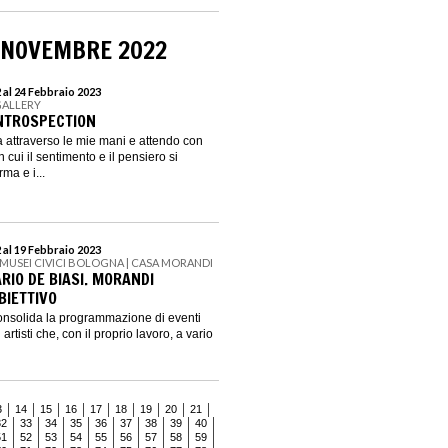
 NOVEMBRE 2022
al 24 Febbraio 2023
GALLERY
INTROSPECTION
attraverso le mie mani e attendo con
n cui il sentimento e il pensiero si
ma e i...
al 19 Febbraio 2023
 MUSEI CIVICI BOLOGNA | CASA MORANDI
ARIO DE BIASI. MORANDI
BIETTIVO
onsolida la programmazione di eventi
 artisti che, con il proprio lavoro, a vario
3
14
15
16
17
18
19
20
21
32
33
34
35
36
37
38
39
40
51
52
53
54
55
56
57
58
59