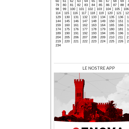
60
61
62
63
64
65
66
67
68
69
79
80
81
82
83
84
85
86
87
88
98
99
100
101
102
103
104
105
106
114
115
116
117
118
119
120
121
12
129
130
131
132
133
134
135
136
1
144
145
146
147
148
149
150
151
1
159
160
161
162
163
164
165
166
1
174
175
176
177
178
179
180
181
1
189
190
191
192
193
194
195
196
1
204
205
206
207
208
209
210
211
2
219
220
221
222
223
224
225
226
2
234
LE NOSTRE APP