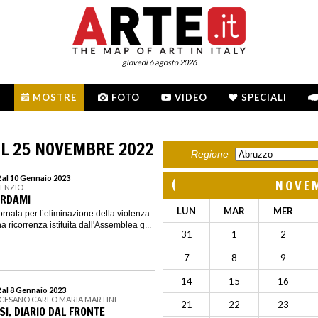
giovedì 6 agosto 2026
MOSTRE
FOTO
VIDEO
SPECIALI
L 25 NOVEMBRE 2022
Regione
 al 10 Gennaio 2023
NOVE
SENZIO
ORDAMI
LUN
MAR
MER
ornata per l’eliminazione della violenza
a ricorrenza istituita dall'Assemblea g...
31
1
2
7
8
9
14
15
16
 al 8 Gennaio 2023
CESANO CARLO MARIA MARTINI
21
22
23
SI. DIARIO DAL FRONTE