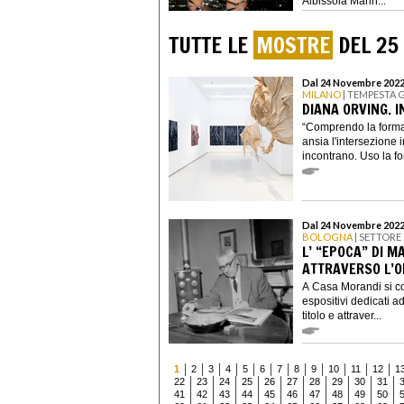
Albissola Marin...
TUTTE LE
MOSTRE
DEL 25
Dal 24 Novembre 2022 
MILANO
| TEMPESTA 
DIANA ORVING. 
“Comprendo la forma 
ansia l'intersezione i
incontrano. Uso la for
Dal 24 Novembre 2022 
BOLOGNA
| SETTORE
L’ “EPOCA” DI M
ATTRAVERSO L’O
A Casa Morandi si c
espositivi dedicati ad
titolo e attraver...
1
2
3
4
5
6
7
8
9
10
11
12
1
22
23
24
25
26
27
28
29
30
31
41
42
43
44
45
46
47
48
49
50