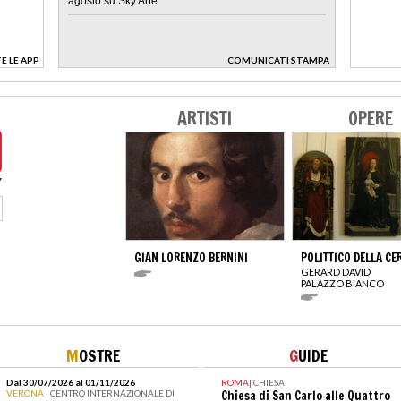
agosto su Sky Arte
E LE APP
COMUNICATI STAMPA
>
ARTISTI
OPERE
GIAN LORENZO BERNINI
POLITTICO DELLA CE
GERARD DAVID
PALAZZO BIANCO
M
OSTRE
G
UIDE
Dal 30/07/2026 al 01/11/2026
ROMA
|
CHIESA
VERONA
| CENTRO INTERNAZIONALE DI
Chiesa di San Carlo alle Quattro