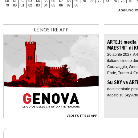
60
61
62
63
64
65
66
67
68
69
70
71
72
73
74
75
76
7
79
80
81
82
83
84
85
86
87
88
AGGIUNGI E
LE NOSTRE APP
ARTE.it media
MAESTRI" di K
20 aprile 2027, A
italiane cinque do
Caravaggio, Werne
Ende, Turner & Co
Su SKY va AR
documentario prod
agosto su Sky Arte
VEDI TUTTE LE APP
>