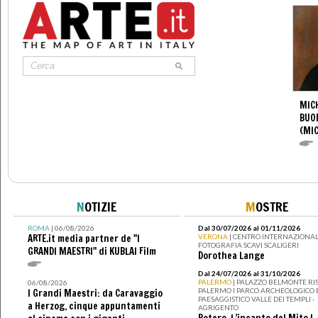
MIC
BUO
(MI
N
OTIZIE
M
OSTRE
ROMA
| 06/08/2026
Dal 30/07/2026 al 01/11/2026
ARTE.it media partner de "I
VERONA
| CENTRO INTERNAZIONAL
FOTOGRAFIA SCAVI SCALIGERI
GRANDI MAESTRI" di KUBLAI Film
Dorothea Lange
Dal 24/07/2026 al 31/10/2026
PALERMO
| PALAZZO BELMONTE RIS
06/08/2026
PALERMO I PARCO ARCHEOLOGICO 
I Grandi Maestri: da Caravaggio
PAESAGGISTICO VALLE DEI TEMPLI -
a Herzog, cinque appuntamenti
AGRIGENTO
Botero. L’incanto del Mito I