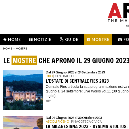
d
HOME
NOTIZIE
GUIDE
MOSTRE
F
HOME
>
MOSTRE
LE
MOSTRE
CHE APRONO IL 29 GIUGNO 202
Dal 29 Giugno 2023 al 24 Settembre 2023
DRO
| CENTRALE FIES
L’ESTATE DI CENTRALE FIES 2023
Centrale Fies articola la sua programmazione estiva 
giugno al 24 settembre: Live Works vol.11 (30 giugno 
luglio); ...
Dal 29 Giugno 2023 al 30 Ottobre 2023
ASCOLI PICENO
| PINACOTECA CIVICA
LA MILANESIANA 2023 - DYALMA STULTUS.