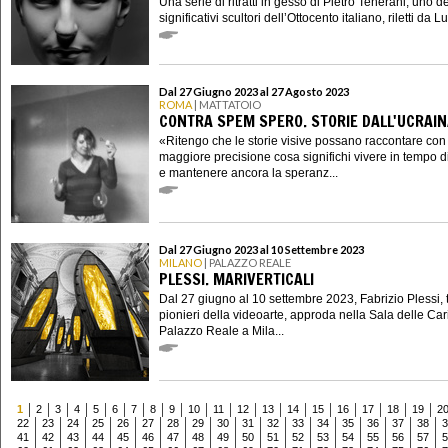
Una serie di ritratti in gesso di Pietro Tenerani, uno de
significativi scultori dell’Ottocento italiano, riletti da Lui
Dal 27 Giugno 2023 al 27 Agosto 2023
ROMA
| MATTATOIO
CONTRA SPEM SPERO. STORIE DALL'UCRAI
«Ritengo che le storie visive possano raccontare con
maggiore precisione cosa significhi vivere in tempo d
e mantenere ancora la speranz...
Dal 27 Giugno 2023 al 10 Settembre 2023
MILANO
| PALAZZO REALE
PLESSI. MARIVERTICALI
Dal 27 giugno al 10 settembre 2023, Fabrizio Plessi, t
pionieri della videoarte, approda nella Sala delle Cari
Palazzo Reale a Mila...
1
2
3
4
5
6
7
8
9
10
11
12
13
14
15
16
17
18
19
2
22
23
24
25
26
27
28
29
30
31
32
33
34
35
36
37
38
3
41
42
43
44
45
46
47
48
49
50
51
52
53
54
55
56
57
5