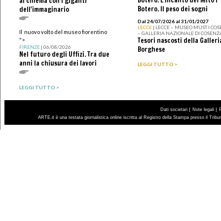
al cinema con i giganti
Botero. Il peso dei sogni
dell'immaginario
Dal 24/07/2026 al 31/01/2027
LECCE
| LECCE – MUSEO MUST I CO
Il nuovo volto del museo fiorentino
– GALLERIA NAZIONALE DI COSENZ
Tesori nascosti della Galleri
">
FIRENZE
| 06/08/2026
Borghese
Nel futuro degli Uffizi. Tra due
anni la chiusura dei lavori
LEGGI TUTTO >
LEGGI TUTTO >
|
|
Dati societari
Note legali
ARTE.it è una testata giornalistica online iscritta al Registro della Stampa presso il Trib