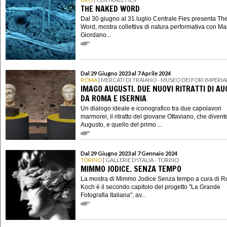
THE NAKED WORD
Dal 30 giugno al 31 luglio Centrale Fies presenta T
Word, mostra collettiva di natura performativa con Ma
Giordano...
Dal 29 Giugno 2023 al 7 Aprile 2024
ROMA
| MERCATI DI TRAIANO - MUSEO DEI FORI IMPERIA
IMAGO AUGUSTI. DUE NUOVI RITRATTI DI A
DA ROMA E ISERNIA
Un dialogo ideale e iconografico tra due capolavori
marmorei, il ritratto del giovane Ottaviano, che divent
Augusto, e quello del primo ...
Dal 29 Giugno 2023 al 7 Gennaio 2024
TORINO
| GALLERIE D'ITALIA - TORINO
MIMMO JODICE. SENZA TEMPO
La mostra di Mimmo Jodice Senza tempo a cura di R
Koch è il secondo capitolo del progetto "La Grande
Fotografia Italiana", av...