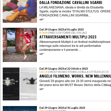
DALLA FONDAZIONE CAVALLINI SGARBI
LA MILANESIANA, ideata e diretta da Elisabetta
Sgarbi, ospita la mostra “DYALMA STULTUS. OPER
FONDAZIONE CAVALLINI SGARBI&...
Dal 29 Giugno 2023 al 8 Luglio 2023
ROMA
| PARCO DI TORRE DEL FISCALE
ATTRAVERSAMENTI MULTIPLI 2023
Attraversamenti Multipli è un festival multidisciplinare
interroga sulle relazioni tra le arti performative
contemporanee e il presente ...
Dal 29 Giugno 2023 al 22 Ottobre 2023
LECCE
| MUST MUSEO STORICO DELLA CITTÀ DI LECCE
ANGELO FILOMENO. WORKS. NEW MILLENNI
Giovedì 29 giugno alle ore 18.30 verrà inaugurata nel
del piano terra del MUST Museo Storico della Citt&agr
Dal 29 Giugno 2023 al 31 Luglio 2023
DRO
| CENTRALE FIES