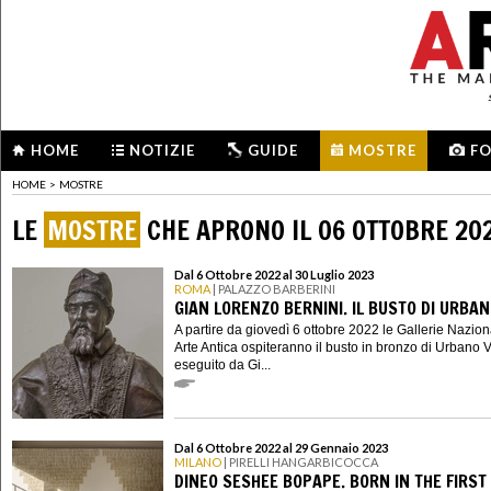
HOME
NOTIZIE
GUIDE
MOSTRE
F
HOME
>
MOSTRE
LE
MOSTRE
CHE APRONO IL 06 OTTOBRE 20
Dal 6 Ottobre 2022 al 30 Luglio 2023
ROMA
| PALAZZO BARBERINI
GIAN LORENZO BERNINI. IL BUSTO DI URBANO
A partire da giovedì 6 ottobre 2022 le Gallerie Naziona
Arte Antica ospiteranno il busto in bronzo di Urbano VI
eseguito da Gi...
Dal 6 Ottobre 2022 al 29 Gennaio 2023
MILANO
| PIRELLI HANGARBICOCCA
DINEO SESHEE BOPAPE. BORN IN THE FIRST 