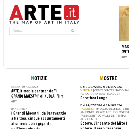
MAR
(VIT
N
OTIZIE
M
OSTRE
ROMA
| 06/08/2026
Dal 30/07/2026 al 01/11/2026
ARTE.it media partner de "I
VERONA
| CENTRO INTERNAZIONAL
FOTOGRAFIA SCAVI SCALIGERI
GRANDI MAESTRI" di KUBLAI Film
Dorothea Lange
Dal 24/07/2026 al 31/10/2026
PALERMO
| PALAZZO BELMONTE RIS
06/08/2026
PALERMO I PARCO ARCHEOLOGICO 
I Grandi Maestri: da Caravaggio
PAESAGGISTICO VALLE DEI TEMPLI -
a Herzog, cinque appuntamenti
AGRIGENTO
Botero. L’incanto del Mito I
al cinema con i giganti
Botero. Il peso dei sogni
dell'immaginario