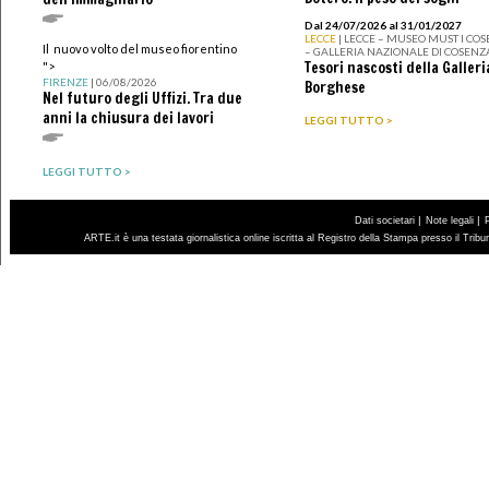
Dal 24/07/2026 al 31/01/2027
LECCE
| LECCE – MUSEO MUST I CO
Il nuovo volto del museo fiorentino
– GALLERIA NAZIONALE DI COSENZ
Tesori nascosti della Galleri
">
FIRENZE
| 06/08/2026
Borghese
Nel futuro degli Uffizi. Tra due
anni la chiusura dei lavori
LEGGI TUTTO >
LEGGI TUTTO >
|
|
Dati societari
Note legali
ARTE.it è una testata giornalistica online iscritta al Registro della Stampa presso il Trib