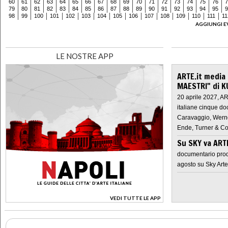
60
61
62
63
64
65
66
67
68
69
70
71
72
73
74
75
76
7
79
80
81
82
83
84
85
86
87
88
89
90
91
92
93
94
95
9
98
99
100
101
102
103
104
105
106
107
108
109
110
111
11
AGGIUNGI E
LE NOSTRE APP
ARTE.it media
MAESTRI" di K
20 aprile 2027, A
italiane cinque do
Caravaggio, Werne
Ende, Turner & Co
Su SKY va AR
documentario prod
agosto su Sky Arte
VEDI TUTTE LE APP
>