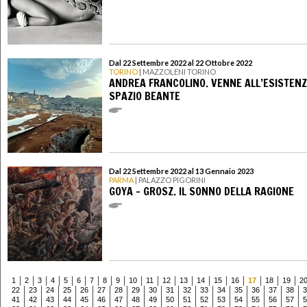
Dal 22 Settembre 2022 al 22 Ottobre 2022
TORINO
| MAZZOLENI TORINO
ANDREA FRANCOLINO. VENNE ALL’ESISTENZ
SPAZIO BEANTE
Dal 22 Settembre 2022 al 13 Gennaio 2023
PARMA
| PALAZZO PIGORINI
GOYA - GROSZ. IL SONNO DELLA RAGIONE
1
2
3
4
5
6
7
8
9
10
11
12
13
14
15
16
17
18
19
2
22
23
24
25
26
27
28
29
30
31
32
33
34
35
36
37
38
3
41
42
43
44
45
46
47
48
49
50
51
52
53
54
55
56
57
5