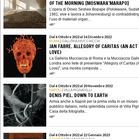
OF THE MORNING [MOSWARA’MARAPO]
L’opera di Dineo Seshee Bopape (Polokwane, Sudafr
1981; vive e lavora a Johannesburg) si contraddistin
l’uso di materiali organ...
Dal 6 Ottobre 2022 al 16 Dicembre 2022
ROMA
| GALLERIA MUCCIACCIA
JAN FABRE. ALLEGORY OF CARITAS (AN ACT
LOVE)
La Galleria Mucciaccia di Roma e la Mucciaccia Galle
Londra sono liete di presentare "Allegory of Caritas (A
Love)", una mostra composta ...
Dal 6 Ottobre 2022 al 20 Novembre 2022
NAPOLI
| VILLA PIGNATELLI
DENIS PIEL. DOWN TO EARTH
Arriva anche a Napoli per la prima volta in un museo
pubblico italiano, nella splendida cornice di Villa Pign
Casa della fotografia...
Dal 6 Ottobre 2022 al 22 Gennaio 2023
GENOVA
| PALAZZO DUCALE