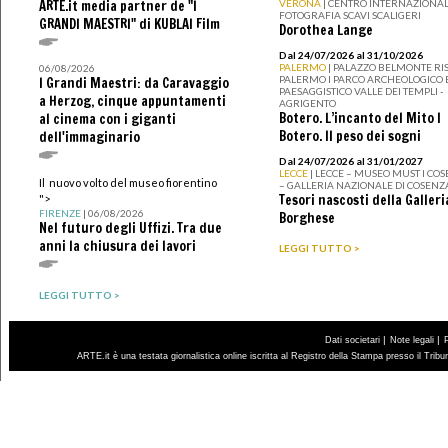
ARTE.it media partner de "I
VERONA
| CENTRO INTERNAZIONAL
FOTOGRAFIA SCAVI SCALIGERI
GRANDI MAESTRI" di KUBLAI Film
Dorothea Lange
Dal 24/07/2026 al 31/10/2026
PALERMO
| PALAZZO BELMONTE RIS
06/08/2026
PALERMO I PARCO ARCHEOLOGICO 
I Grandi Maestri: da Caravaggio
PAESAGGISTICO VALLE DEI TEMPLI -
a Herzog, cinque appuntamenti
AGRIGENTO
Botero. L’incanto del Mito I
al cinema con i giganti
Botero. Il peso dei sogni
dell'immaginario
Dal 24/07/2026 al 31/01/2027
LECCE
| LECCE – MUSEO MUST I CO
Il nuovo volto del museo fiorentino
– GALLERIA NAZIONALE DI COSENZ
Tesori nascosti della Galleri
">
FIRENZE
| 06/08/2026
Borghese
Nel futuro degli Uffizi. Tra due
anni la chiusura dei lavori
LEGGI TUTTO >
LEGGI TUTTO >
|
|
Dati societari
Note legali
ARTE.it è una testata giornalistica online iscritta al Registro della Stampa presso il Trib