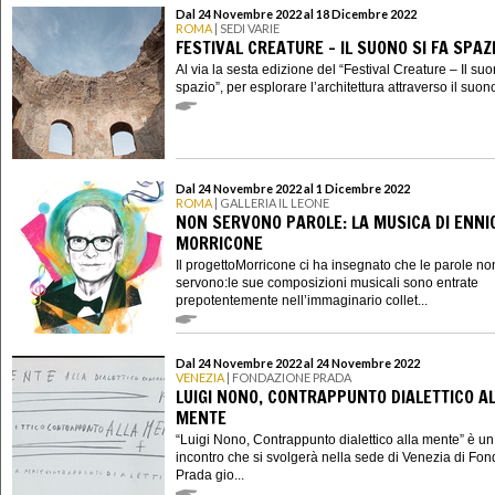
Dal 24 Novembre 2022 al 18 Dicembre 2022
ROMA
| SEDI VARIE
FESTIVAL CREATURE - IL SUONO SI FA SPAZ
Al via la sesta edizione del “Festival Creature – Il suo
spazio”, per esplorare l’architettura attraverso il suono
Dal 24 Novembre 2022 al 1 Dicembre 2022
ROMA
| GALLERIA IL LEONE
NON SERVONO PAROLE: LA MUSICA DI ENNI
MORRICONE
Il progettoMorricone ci ha insegnato che le parole no
servono:le sue composizioni musicali sono entrate
prepotentemente nell’immaginario collet...
Dal 24 Novembre 2022 al 24 Novembre 2022
VENEZIA
| FONDAZIONE PRADA
LUIGI NONO, CONTRAPPUNTO DIALETTICO A
MENTE
“Luigi Nono, Contrappunto dialettico alla mente” è un
incontro che si svolgerà nella sede di Venezia di Fo
Prada gio...