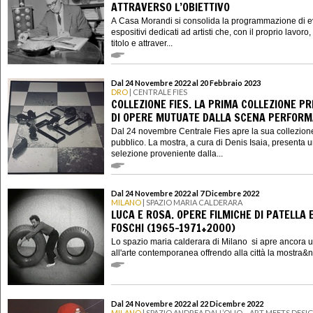
ATTRAVERSO L’OBIETTIVO
A Casa Morandi si consolida la programmazione di e
espositivi dedicati ad artisti che, con il proprio lavoro,
titolo e attraver...
Dal 24 Novembre 2022 al 20 Febbraio 2023
DRO
| CENTRALE FIES
COLLEZIONE FIES. LA PRIMA COLLEZIONE PR
DI OPERE MUTUATE DALLA SCENA PERFORM
Dal 24 novembre Centrale Fies apre la sua collezion
pubblico. La mostra, a cura di Denis Isaia, presenta 
selezione proveniente dalla...
Dal 24 Novembre 2022 al 7 Dicembre 2022
MILANO
| SPAZIO MARIA CALDERARA
LUCA E ROSA. OPERE FILMICHE DI PATELLA 
FOSCHI (1965-1971+2000)
Lo spazio maria calderara di Milano si apre ancora u
all'arte contemporanea offrendo alla città la mostra&n
Dal 24 Novembre 2022 al 22 Dicembre 2022
MILANO
| SPAZIO ANDREA DALL’OLIO – ART MEETS DESI