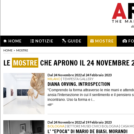
d
HOME
NOTIZIE
GUIDE
MOSTRE
F
HOME
>
MOSTRE
LE
MOSTRE
CHE APRONO IL 24 NOVEMBRE 
Dal 24 Novembre 2022 al 24 Febbraio 2023
MILANO
| TEMPESTA GALLERY
DIANA ORVING. INTROSPECTION
“Comprendo la forma attraverso le mie mani e attend
ansia l'intersezione in cui il sentimento e il pensiero s
incontrano. Uso la forma e i...
Dal 24 Novembre 2022 al 19 Febbraio 2023
BOLOGNA
| SETTORE MUSEI CIVICI BOLOGNA | CASA 
L’ “EPOCA” DI MARIO DE BIASI. MORANDI