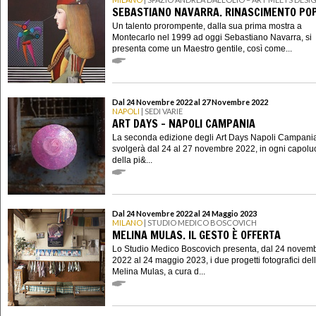
SEBASTIANO NAVARRA. RINASCIMENTO PO
Un talento prorompente, dalla sua prima mostra a
Montecarlo nel 1999 ad oggi Sebastiano Navarra, si
presenta come un Maestro gentile, così come...
Dal 24 Novembre 2022 al 27 Novembre 2022
NAPOLI
| SEDI VARIE
ART DAYS - NAPOLI CAMPANIA
La seconda edizione degli Art Days Napoli Campania
svolgerà dal 24 al 27 novembre 2022, in ogni capol
della pi&...
Dal 24 Novembre 2022 al 24 Maggio 2023
MILANO
| STUDIO MEDICO BOSCOVICH
MELINA MULAS. IL GESTO È OFFERTA
Lo Studio Medico Boscovich presenta, dal 24 novem
2022 al 24 maggio 2023, i due progetti fotografici dell’
Melina Mulas, a cura d...