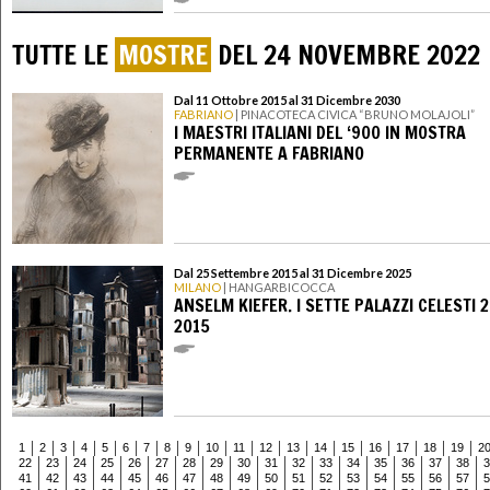
TUTTE LE
MOSTRE
DEL 24 NOVEMBRE 2022
Dal 11 Ottobre 2015 al 31 Dicembre 2030
FABRIANO
| PINACOTECA CIVICA “BRUNO MOLAJOLI”
I MAESTRI ITALIANI DEL ‘900 IN MOSTRA
PERMANENTE A FABRIANO
Dal 25 Settembre 2015 al 31 Dicembre 2025
MILANO
| HANGARBICOCCA
ANSELM KIEFER. I SETTE PALAZZI CELESTI 
2015
1
2
3
4
5
6
7
8
9
10
11
12
13
14
15
16
17
18
19
2
22
23
24
25
26
27
28
29
30
31
32
33
34
35
36
37
38
3
41
42
43
44
45
46
47
48
49
50
51
52
53
54
55
56
57
5