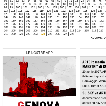
60
61
62
63
64
65
66
67
68
69
70
71
72
73
74
75
76
7
79
80
81
82
83
84
85
86
87
88
89
90
91
92
93
94
95
9
98
99
100
101
102
103
104
105
106
107
108
109
110
111
11
114
115
116
117
118
119
120
121
122
123
124
125
126
127
129
130
131
132
133
134
135
136
137
138
139
140
141
142
144
145
146
147
148
149
150
151
152
153
154
155
156
157
159
160
161
162
163
164
165
166
167
168
169
170
171
172
174
175
176
177
178
179
180
181
182
183
184
185
186
187
189
190
191
192
193
194
195
196
197
198
199
200
201
202
204
205
206
207
208
209
210
211
212
213
214
215
216
217
219
220
221
222
223
224
225
226
227
228
AGGIUNGI E
LE NOSTRE APP
ARTE.it media
MAESTRI" di K
20 aprile 2027, A
italiane cinque do
Caravaggio, Werne
Ende, Turner & Co
Su SKY va AR
documentario prod
agosto su Sky Arte