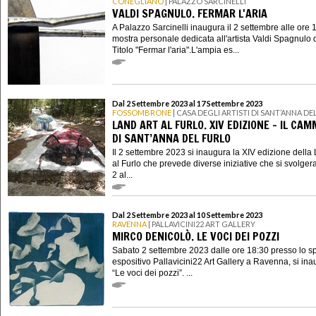
CONEGLIANO
| PALAZZO SARCINELLI
VALDI SPAGNULO. FERMAR L'ARIA
A Palazzo Sarcinelli inaugura il 2 settembre alle ore 1
mostra personale dedicata all'artista Valdi Spagnulo 
Titolo "Fermar l'aria".L'ampia es...
Dal 2 Settembre 2023 al 17 Settembre 2023
FOSSOMBRONE
| CASA DEGLI ARTISTI DI SANT’ANNA D
LAND ART AL FURLO. XIV EDIZIONE - IL CA
DI SANT’ANNA DEL FURLO
Il 2 settembre 2023 si inaugura la XIV edizione della 
al Furlo che prevede diverse iniziative che si svolge
2 al...
Dal 2 Settembre 2023 al 10 Settembre 2023
RAVENNA
| PALLAVICINI22 ART GALLERY
MIRCO DENICOLÒ. LE VOCI DEI POZZI
Sabato 2 settembre 2023 dalle ore 18:30 presso lo s
espositivo Pallavicini22 Art Gallery a Ravenna, si in
“Le voci dei pozzi”. ...