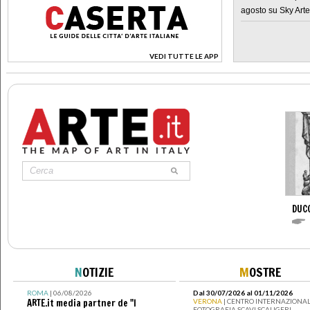
agosto su Sky Arte
VEDI TUTTE LE APP
>
DUC
N
OTIZIE
M
OSTRE
ROMA
| 06/08/2026
Dal 30/07/2026 al 01/11/2026
ARTE.it media partner de "I
VERONA
| CENTRO INTERNAZIONAL
FOTOGRAFIA SCAVI SCALIGERI