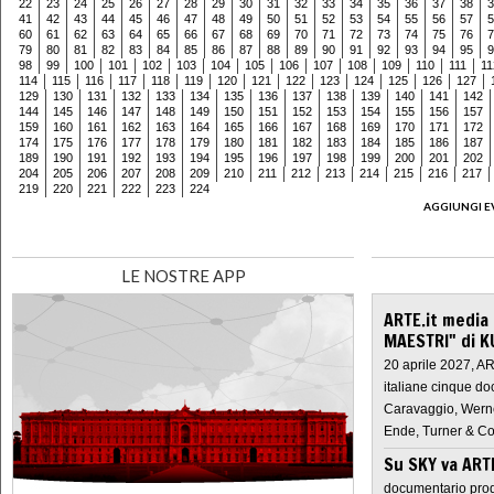
22
23
24
25
26
27
28
29
30
31
32
33
34
35
36
37
38
3
41
42
43
44
45
46
47
48
49
50
51
52
53
54
55
56
57
5
60
61
62
63
64
65
66
67
68
69
70
71
72
73
74
75
76
7
79
80
81
82
83
84
85
86
87
88
89
90
91
92
93
94
95
9
98
99
100
101
102
103
104
105
106
107
108
109
110
111
11
114
115
116
117
118
119
120
121
122
123
124
125
126
127
129
130
131
132
133
134
135
136
137
138
139
140
141
142
144
145
146
147
148
149
150
151
152
153
154
155
156
157
159
160
161
162
163
164
165
166
167
168
169
170
171
172
174
175
176
177
178
179
180
181
182
183
184
185
186
187
189
190
191
192
193
194
195
196
197
198
199
200
201
202
204
205
206
207
208
209
210
211
212
213
214
215
216
217
219
220
221
222
223
224
AGGIUNGI E
LE NOSTRE APP
ARTE.it media
MAESTRI" di K
20 aprile 2027, A
italiane cinque do
Caravaggio, Werne
Ende, Turner & Co
Su SKY va AR
documentario prod