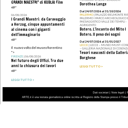
GRANDI MAESTRI" di KUBLAI Film
Dorothea Lange
Dal 24/07/2026 al 31/10/2026
PALERMO
| PALAZZO BELMONTE RIS
06/08/2026
PALERMO I PARCO ARCHEOLOGICO 
I Grandi Maestri: da Caravaggio
PAESAGGISTICO VALLE DEI TEMPLI -
a Herzog, cinque appuntamenti
AGRIGENTO
Botero. L’incanto del Mito I
al cinema con i giganti
Botero. Il peso dei sogni
dell'immaginario
Dal 24/07/2026 al 31/01/2027
LECCE
| LECCE – MUSEO MUST I CO
Il nuovo volto del museo fiorentino
– GALLERIA NAZIONALE DI COSENZ
Tesori nascosti della Galleri
">
FIRENZE
| 06/08/2026
Borghese
Nel futuro degli Uffizi. Tra due
anni la chiusura dei lavori
LEGGI TUTTO >
LEGGI TUTTO >
|
|
Dati societari
Note legali
ARTE.it è una testata giornalistica online iscritta al Registro della Stampa presso il Trib