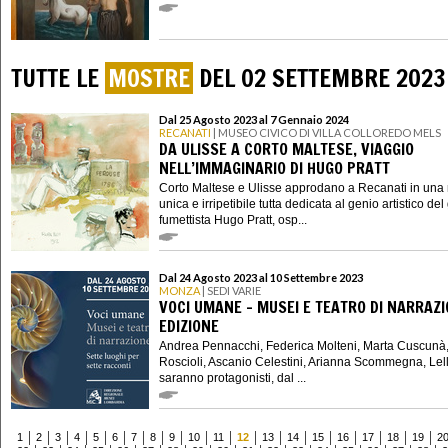
TUTTE LE
MOSTRE
DEL 02 SETTEMBRE 2023
Dal 25 Agosto 2023 al 7 Gennaio 2024
RECANATI
| MUSEO CIVICO DI VILLA COLLOREDO MELS
DA ULISSE A CORTO MALTESE, VIAGGIO
NELL’IMMAGINARIO DI HUGO PRATT
Corto Maltese e Ulisse approdano a Recanati in una
unica e irripetibile tutta dedicata al genio artistico de
fumettista Hugo Pratt, osp...
Dal 24 Agosto 2023 al 10 Settembre 2023
MONZA
| SEDI VARIE
VOCI UMANE - MUSEI E TEATRO DI NARRAZIO
EDIZIONE
Andrea Pennacchi, Federica Molteni, Marta Cuscunà
Roscioli, Ascanio Celestini, Arianna Scommegna, Lel
saranno protagonisti, dal ...
1
2
3
4
5
6
7
8
9
10
11
12
13
14
15
16
17
18
19
2