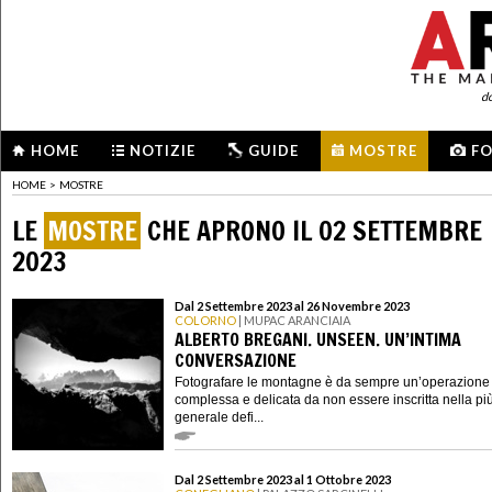
d
HOME
NOTIZIE
GUIDE
MOSTRE
F
HOME
>
MOSTRE
LE
MOSTRE
CHE APRONO IL 02 SETTEMBRE
2023
Dal 2 Settembre 2023 al 26 Novembre 2023
COLORNO
| MUPAC ARANCIAIA
ALBERTO BREGANI. UNSEEN. UN’INTIMA
CONVERSAZIONE
Fotografare le montagne è da sempre un’operazione 
complessa e delicata da non essere inscritta nella pi
generale defi...
Dal 2 Settembre 2023 al 1 Ottobre 2023