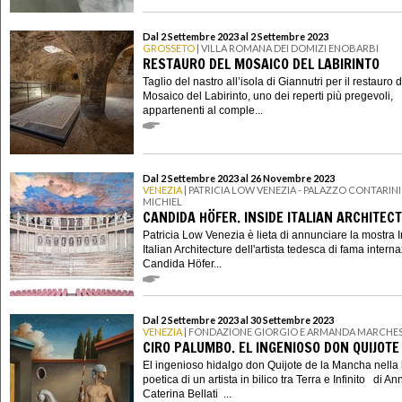
Dal 2 Settembre 2023 al 2 Settembre 2023
GROSSETO
| VILLA ROMANA DEI DOMIZI ENOBARBI
RESTAURO DEL MOSAICO DEL LABIRINTO
Taglio del nastro all’isola di Giannutri per il restauro 
Mosaico del Labirinto, uno dei reperti più pregevoli,
appartenenti al comple...
Dal 2 Settembre 2023 al 26 Novembre 2023
VENEZIA
| PATRICIA LOW VENEZIA - PALAZZO CONTARINI
MICHIEL
CANDIDA HÖFER. INSIDE ITALIAN ARCHITEC
Patricia Low Venezia è lieta di annunciare la mostra 
Italian Architecture dell'artista tedesca di fama intern
Candida Höfer...
Dal 2 Settembre 2023 al 30 Settembre 2023
VENEZIA
| FONDAZIONE GIORGIO E ARMANDA MARCHE
CIRO PALUMBO. EL INGENIOSO DON QUIJOTE
El ingenioso hidalgo don Quijote de la Mancha nella 
poetica di un artista in bilico tra Terra e Infinito di An
Caterina Bellati ...