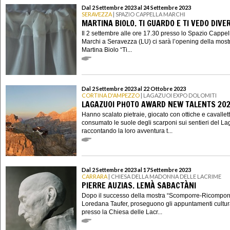
Dal 2 Settembre 2023 al 24 Settembre 2023
SERAVEZZA
| SPAZIO CAPPELLA MARCHI
MARTINA BIOLO. TI GUARDO E TI VEDO DIVE
Il 2 settembre alle ore 17.30 presso lo Spazio Cappel
Marchi a Seravezza (LU) ci sarà l’opening della most
Martina Biolo “Ti...
Dal 2 Settembre 2023 al 22 Ottobre 2023
CORTINA D'AMPEZZO
| LAGAZUOI EXPO DOLOMITI
LAGAZUOI PHOTO AWARD NEW TALENTS 20
Hanno scalato pietraie, giocato con ottiche e cavallett
consumato le suole degli scarponi sui sentieri del La
raccontando la loro avventura t...
Dal 2 Settembre 2023 al 17 Settembre 2023
CARRARA
| CHIESA DELLA MADONNA DELLE LACRIME
PIERRE AUZIAS. LEMÀ SABACTÀNI
Dopo il successo della mostra “Scomporre-Ricomporr
Loredana Taufer, proseguono gli appuntamenti cultur
presso la Chiesa delle Lacr...