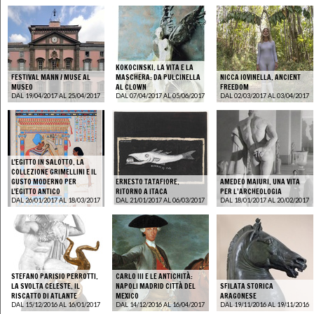
KOKOCINSKI. LA VITA E LA
FESTIVAL MANN / MUSE AL
MASCHERA: DA PULCINELLA
NICCA IOVINELLA. ANCIENT
MUSEO
AL CLOWN
FREEDOM
DAL 19/04/2017 AL 25/04/2017
DAL 07/04/2017 AL 05/06/2017
DAL 02/03/2017 AL 03/04/2017
L'EGITTO IN SALOTTO. LA
COLLEZIONE GRIMELLINI E IL
GUSTO MODERNO PER
ERNESTO TATAFIORE.
AMEDEO MAIURI. UNA VITA
L'EGITTO ANTICO
RITORNO A ITACA
PER L’ARCHEOLOGIA
DAL 26/01/2017 AL 18/03/2017
DAL 21/01/2017 AL 06/03/2017
DAL 18/01/2017 AL 20/02/2017
STEFANO PARISIO PERROTTI.
CARLO III E LE ANTICHITÀ:
LA SVOLTA CELESTE. IL
NAPOLI MADRID CITTÀ DEL
SFILATA STORICA
RISCATTO DI ATLANTE
MEXICO
ARAGONESE
DAL 15/12/2016 AL 16/01/2017
DAL 14/12/2016 AL 16/04/2017
DAL 19/11/2016 AL 19/11/2016