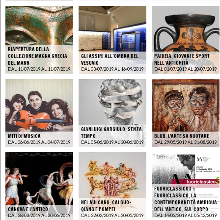
RIAPERTURA DELLA
COLLEZIONE MAGNA GRECIA
GLI ASSIRI ALL’OMBRA DEL
PAIDEIA. GIOVANI E SPORT
DEL MANN
VESUVIO
NELL’ANTICHITÀ
DAL 11/07/2019 AL 11/07/2019
DAL 03/07/2019 AL 16/09/2019
DAL 01/07/2019 AL 20/07/2019
GIANLUIGI GARGIULO. SENZA
MITI DI MUSICA
TEMPO
BLUB. L'ARTE SA NUOTARE
DAL 06/06/2019 AL 04/07/2019
DAL 05/06/2019 AL 30/06/2019
DAL 29/05/2019 AL 31/08/2019
FUORICLASSICO3 -
FUORICLASSICO. LA
NEL VULCANO. CAI GUO-
CONTEMPORANEITÀ AMBIGUA
CANOVA E L'ANTICO
QIANG E POMPEI
DELL’ANTICO. SUL CORPO
DAL 28/03/2019 AL 30/06/2019
DAL 22/02/2019 AL 20/05/2019
DAL 14/02/2019 AL 05/12/2019