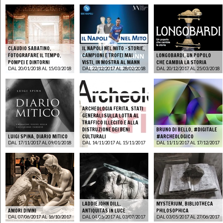
CLAUDIO SABATINO.
IL NAPOLI NEL MITO - STORIE,
FOTOGRAFARE IL TEMPO.
CAMPIONI E TROFEI MAI
LONGOBARDI. UN POPOLO
POMPEI E DINTORNI
VISTI, IN MOSTRA AL MANN
CHE CAMBIA LA STORIA
DAL 20/01/2018 AL 15/03/2018
DAL 22/12/2017 AL 28/02/2018
DAL 20/12/2017 AL 25/03/2018
ARCHEOLOGIA FERITA. STATI
GENERALI SULLA LOTTA AL
TRAFFICO ILLECITO E ALLA
DISTRUZIONE DEI BENI
BRUNO DI BELLO. #DIGITALE
LUIGI SPINA. DIARIO MITICO
CULTURALI
#ARCHEOLOGICO
DAL 17/11/2017 AL 09/01/2018
DAL 14/11/2017 AL 15/11/2017
DAL 11/11/2017 AL 17/12/2017
LADDIE JOHN DILL.
MYSTERIUM, BIBLIOTHECA
AMORI DIVINI
ANTIQUITAS IN LUCE
PHILOSOPHICA
DAL 07/06/2017 AL 16/10/2017
DAL 04/05/2017 AL 03/07/2017
DAL 03/05/2017 AL 27/06/2017