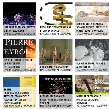
MINIERE DELLA MEMORIA.
UNA SERA AL MUSEO: GIOVEDÌ
ERCOLANO E POMPEI: VISIONI
SCAVI IN ARCHIVI, DEPOSITI E
D’ESTATE AL MANN
DI UNA SCOPERTA
BIBLIOTECHE - CONVEGNO
DAL 12/07/2018 AL 30/08/2018
DAL 28/06/2018 AL 30/09/2018
DAL 27/06/2018 AL 28/06/2018
OPERE DI PIERRE PEYROLLE:
LA PROFONDITÀ
GLORIA PASTORE. PSICHE E
DELL'ARTIIFIZIO
ARON DEMETZ. AUTARCHIA
ALTRE STORIE
DAL 11/06/2018 AL 01/09/2018
DAL 07/06/2018 AL 31/08/2018
DAL 10/05/2018 AL 14/06/2018
TRAME
LONGOBARDE/LOMBARD
TEXTILES. FRAMMENTI E
I COLORI DEL BOSONE DI
MUSEI ARCHEOLOGICI E
RACCONTI INTESSUTI -
HIGGS: PERCORSI TRA ARTE E
PAESAGGI CULTURALI -
PRESENTAZIONE
SCIENZA
CONVEGNO
DAL 23/03/2018 AL 23/03/2018
DAL 14/03/2018 AL 26/03/2018
DAL 09/03/2018 AL 10/03/2018