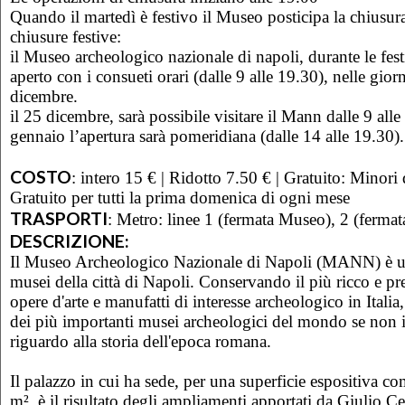
Quando il martedì è festivo il Museo posticipa la chiusur
chiusure festive
:
il Museo archeologico nazionale di napoli, durante le festiv
aperto con i consueti orari (dalle 9 alle 19.30), nelle gior
dicembre.
il 25 dicembre, sarà possibile visitare il Mann dalle 9 alle
gennaio l’apertura sarà pomeridiana (dalle 14 alle 19.30).
COSTO
:
intero 15 € | Ridotto 7.50 € | Gratuito: Minori
Gratuito per tutti la prima domenica di ogni mese
TRASPORTI
:
Metro: linee 1 (fermata Museo), 2 (fermat
DESCRIZIONE:
Il Museo Archeologico Nazionale di Napoli (MANN) è un
musei della città di Napoli. Conservando il più ricco e p
opere d'arte e manufatti di interesse archeologico in Itali
dei più importanti musei archeologici del mondo se non i
riguardo alla storia dell'epoca romana.
Il palazzo in cui ha sede, per una superficie espositiva c
m², è il risultato degli ampliamenti apportati da Giulio Ce