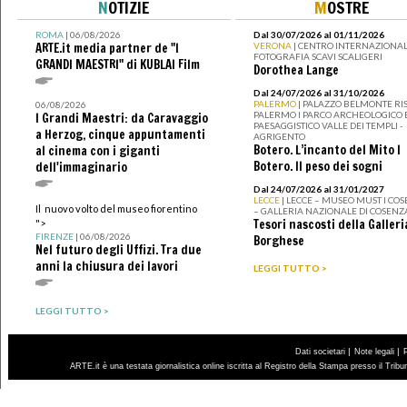
N
OTIZIE
M
OSTRE
ROMA
| 06/08/2026
Dal 30/07/2026 al 01/11/2026
ARTE.it media partner de "I
VERONA
| CENTRO INTERNAZIONAL
FOTOGRAFIA SCAVI SCALIGERI
GRANDI MAESTRI" di KUBLAI Film
Dorothea Lange
Dal 24/07/2026 al 31/10/2026
PALERMO
| PALAZZO BELMONTE RIS
06/08/2026
PALERMO I PARCO ARCHEOLOGICO 
I Grandi Maestri: da Caravaggio
PAESAGGISTICO VALLE DEI TEMPLI -
a Herzog, cinque appuntamenti
AGRIGENTO
Botero. L’incanto del Mito I
al cinema con i giganti
Botero. Il peso dei sogni
dell'immaginario
Dal 24/07/2026 al 31/01/2027
LECCE
| LECCE – MUSEO MUST I CO
Il nuovo volto del museo fiorentino
– GALLERIA NAZIONALE DI COSENZ
Tesori nascosti della Galleri
">
FIRENZE
| 06/08/2026
Borghese
Nel futuro degli Uffizi. Tra due
anni la chiusura dei lavori
LEGGI TUTTO >
LEGGI TUTTO >
|
|
Dati societari
Note legali
ARTE.it è una testata giornalistica online iscritta al Registro della Stampa presso il Trib