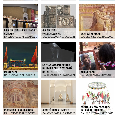
I GLADIATORI TI ASPETTANO
GLADIATORI -
AL MANN
PRESENTAZIONE
DANTEDÌ AL MANN
DAL 23/04/2021 AL 23/04/2021
DAL 31/03/2021 AL 31/03/2021
DAL 25/03/2021 AL 25/03/2021
LA FACCIATA DEL MANN SI
ILLUMINA PER LE FESTIVITÀ
MANN 2021
NATALIZIE
KENE/SPAZIO
DAL 15/01/2021 AL 08/03/2021
DAL 08/12/2020 AL 06/01/2021
DAL 22/10/2020 AL 30/11/2020
KANNST DU RAD FAHREN? /
INCONTRI DI ARCHEOLOGIA
GIOVEDÌ SERA AL MUSEO
SAI ANDARE IN BICI?
DAL 15/10/2020 AL 13/05/2021
DAL 01/10/2020 AL 03/12/2020
DAL 12/09/2020 AL 31/10/2020