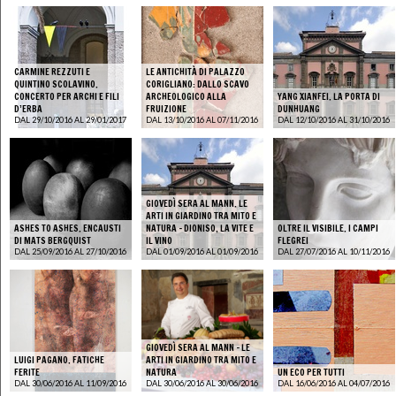
CARMINE REZZUTI E
LE ANTICHITÀ DI PALAZZO
QUINTINO SCOLAVINO.
CORIGLIANO: DALLO SCAVO
CONCERTO PER ARCHI E FILI
ARCHEOLOGICO ALLA
YANG XIANFEI. LA PORTA DI
D’ERBA
FRUIZIONE
DUNHUANG
DAL 29/10/2016 AL 29/01/2017
DAL 13/10/2016 AL 07/11/2016
DAL 12/10/2016 AL 31/10/2016
GIOVEDÌ SERA AL MANN. LE
ARTI IN GIARDINO TRA MITO E
ASHES TO ASHES. ENCAUSTI
NATURA - DIONISO, LA VITE E
OLTRE IL VISIBILE. I CAMPI
DI MATS BERGQUIST
IL VINO
FLEGREI
DAL 25/09/2016 AL 27/10/2016
DAL 01/09/2016 AL 01/09/2016
DAL 27/07/2016 AL 10/11/2016
GIOVEDÌ SERA AL MANN - LE
LUIGI PAGANO. FATICHE
ARTI IN GIARDINO TRA MITO E
FERITE
NATURA
UN ECO PER TUTTI
DAL 30/06/2016 AL 11/09/2016
DAL 30/06/2016 AL 30/06/2016
DAL 16/06/2016 AL 04/07/2016