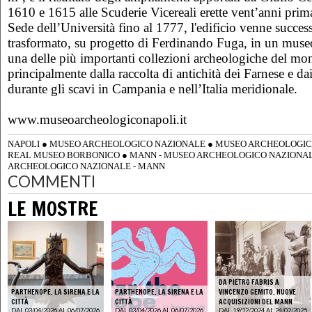
1610 e 1615 alle Scuderie Vicereali erette vent’anni prim
Sede dell’Università fino al 1777, l'edificio venne succe
trasformato, su progetto di Ferdinando Fuga, in un museo
una delle più importanti collezioni archeologiche del mon
principalmente dalla raccolta di antichità dei Farnese e dai
durante gli scavi in Campania e nell’Italia meridionale.
www.museoarcheologiconapoli.it
NAPOLI
●
MUSEO ARCHEOLOGICO NAZIONALE
●
MUSEO ARCHEOLOGIC
REAL MUSEO BORBONICO
●
MANN - MUSEO ARCHEOLOGICO NAZIONAL
ARCHEOLOGICO NAZIONALE - MANN
COMMENTI
LE MOSTRE
DA PIETRO FABRIS A
PARTHENOPE. LA SIRENA E LA
PARTHENOPE. LA SIRENA E LA
VINCENZO GEMITO. NUOVE
CITTÀ
CITTÀ
ACQUISIZIONI DEL MANN
DAL 03/04/2026 AL 06/07/2026
DAL 03/04/2026 AL 06/07/2026
DAL 19/12/2024 AL 24/02/2025