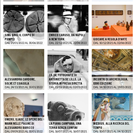
SING SING. IL CORPO DI
ENRICO CARUSO. DA NAPOLI
POMPEI
A NEW YORK
GIOCARE A REGOLA D'ARTE
DAL 21/01/2022 AL 30/06/2022
DAL 22/12/2021 AL 22/04/2022
DAL 10/12/2021 AL 02/06/2022
19:34. FOTOGRAFIE DI
ALESSANDRA CARDONE.
ANTONIETTA DE LILLO. LA
INCONTRI DI ARCHEOLOGIA.
SOLVE ET COAGULA
STORIA IN PRESA DIRETTA
XXVII EDIZIONE
DAL 24/11/2021 AL 10/01/2022
DAL 22/11/2021 AL 02/05/2022
DAL 14/10/2021 AL 19/05/2022
OMERO, ILIADE. LE OPERE DEL
MANN NELLE PAGINE DI
LA PIANA CAMPANA. UNA
MŒBIUS. ALLA RICERCA DEL
ALESSANDRO BARICCO
TERRA SENZA CONFINI
TEMPO
DAL 09/09/2021 AL 10/01/2022
DAL 16/07/2021 AL 16/07/2021
DAL 10/07/2021 AL 04/10/2021