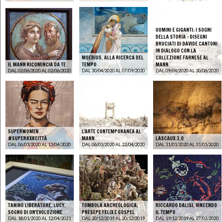
UOMINI E GIGANTI: I SOGNI
DELLA STORIA - DISEGNI
BRUCIATI DI DAVIDE CANTONI
IN DIALOGO CON LA
MOEBIUS. ALLA RICERCA DEL
COLLEZIONE FARNESE AL
IL MANN RICOMINCIA DA TE
TEMPO
MANN
DAL 02/06/2020 AL 02/06/2020
DAL 30/04/2020 AL 07/09/2020
DAL 09/04/2020 AL 30/06/2020
SUPERWOMEN
L'ARTE CONTEMPORANEA AL
#SUPER8X8CITTÀ
MANN
LASCAUX 3.0
DAL 06/03/2020 AL 13/04/2020
DAL 06/03/2020 AL 22/04/2020
DAL 31/01/2020 AL 31/05/2020
TANINO LIBERATORE. LUCY.
TOMBOLA ARCHEOLOGICA,
RICCARDO DALISI. VINCENDO
SOGNO DI UN'EVOLUZIONE
PRESEPE FELIX E GOSPEL
IL TEMPO
DAL 18/01/2020 AL 12/04/2021
DAL 20/12/2019 AL 20/12/2019
DAL 19/12/2019 AL 27/02/2020