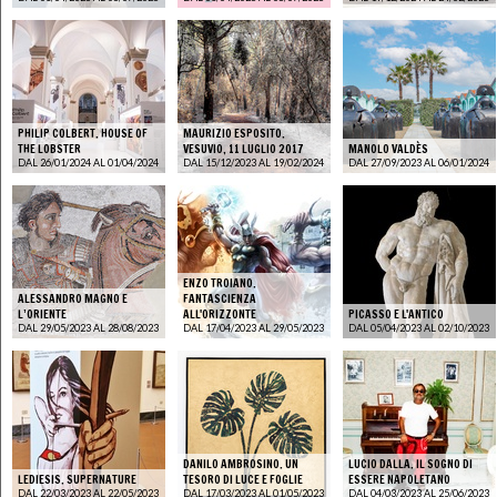
PHILIP COLBERT. HOUSE OF
MAURIZIO ESPOSITO.
THE LOBSTER
VESUVIO, 11 LUGLIO 2017
MANOLO VALDÈS
DAL 26/01/2024 AL 01/04/2024
DAL 15/12/2023 AL 19/02/2024
DAL 27/09/2023 AL 06/01/2024
ENZO TROIANO.
ALESSANDRO MAGNO E
FANTASCIENZA
L’ORIENTE
ALL'ORIZZONTE
PICASSO E L'ANTICO
DAL 29/05/2023 AL 28/08/2023
DAL 17/04/2023 AL 29/05/2023
DAL 05/04/2023 AL 02/10/2023
DANILO AMBROSINO. UN
LUCIO DALLA. IL SOGNO DI
LEDIESIS. SUPERNATURE
TESORO DI LUCE E FOGLIE
ESSERE NAPOLETANO
DAL 22/03/2023 AL 22/05/2023
DAL 17/03/2023 AL 01/05/2023
DAL 04/03/2023 AL 25/06/2023