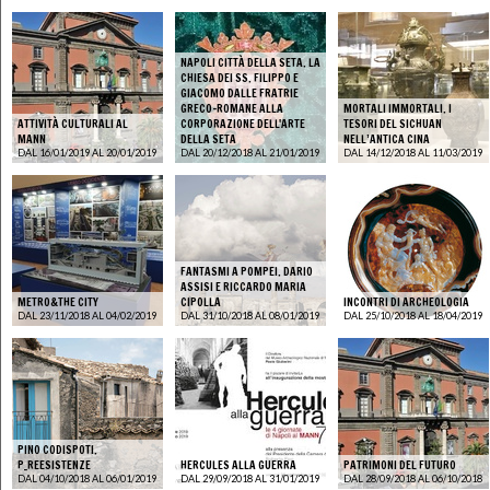
NAPOLI CITTÀ DELLA SETA. LA
CHIESA DEI SS. FILIPPO E
GIACOMO DALLE FRATRIE
GRECO-ROMANE ALLA
MORTALI IMMORTALI. I
ATTIVITÀ CULTURALI AL
CORPORAZIONE DELL'ARTE
TESORI DEL SICHUAN
MANN
DELLA SETA
NELL’ANTICA CINA
DAL 16/01/2019 AL 20/01/2019
DAL 20/12/2018 AL 21/01/2019
DAL 14/12/2018 AL 11/03/2019
FANTASMI A POMPEI. DARIO
ASSISI E RICCARDO MARIA
METRO&THE CITY
CIPOLLA
INCONTRI DI ARCHEOLOGIA
DAL 23/11/2018 AL 04/02/2019
DAL 31/10/2018 AL 08/01/2019
DAL 25/10/2018 AL 18/04/2019
PINO CODISPOTI.
P_REESISTENZE
HERCULES ALLA GUERRA
PATRIMONI DEL FUTURO
DAL 04/10/2018 AL 06/01/2019
DAL 29/09/2018 AL 31/01/2019
DAL 28/09/2018 AL 06/10/2018