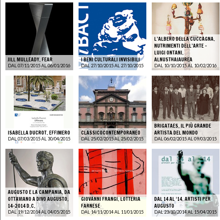
L’ALBERO DELLA CUCCAGNA.
NUTRIMENTI DELL’ARTE -
LUIGI ONTANI.
JILL MULLEADY. FEAR
I BENI CULTURALI INVISIBILI
ALNUSTHAIAUREA
DAL 07/11/2015 AL 06/01/2016
DAL 27/10/2015 AL 27/10/2015
DAL 10/10/2015 AL 10/02/2016
BRIGATAES. IL PIÙ GRANDE
ISABELLA DUCROT. EFFIMERO
CLASSICOCONTEMPORANEO
ARTISTA DEL MONDO
DAL 07/03/2015 AL 30/04/2015
DAL 25/02/2015 AL 25/02/2015
DAL 06/02/2015 AL 09/03/2015
AUGUSTO E LA CAMPANIA. DA
OTTAVIANO A DIVO AUGUSTO.
GIOVANNI FRANGI. LOTTERIA
DAL 14 AL ‘14. ARTISTI PER
14-2014 D.C.
FARNESE
AUGUSTO
DAL 19/12/2014 AL 04/05/2015
DAL 14/11/2014 AL 11/01/2015
DAL 23/10/2014 AL 15/04/2015