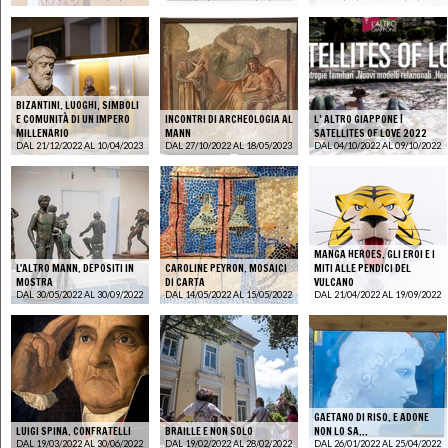
BIZANTINI. LUOGHI, SIMBOLI
E COMUNITÀ DI UN IMPERO
INCONTRI DI ARCHEOLOGIA AL
L’ ALTRO GIAPPONE |
MILLENARIO
MANN
SATELLITES OF LOVE 2022
DAL 21/12/2022 AL 10/04/2023
DAL 27/10/2022 AL 18/05/2023
DAL 04/10/2022 AL 09/10/2022
MANGA HEROES. GLI EROI E I
L'ALTRO MANN. DEPOSITI IN
CAROLINE PEYRON. MOSAICI
MITI ALLE PENDICI DEL
MOSTRA
DI CARTA
VULCANO
DAL 30/05/2022 AL 30/09/2022
DAL 14/05/2022 AL 15/05/2022
DAL 21/04/2022 AL 19/09/2022
GAETANO DI RISO. E ADONE
LUIGI SPINA. CONFRATELLI
BRAILLE E NON SOLO
NON LO SA...
DAL 19/03/2022 AL 30/06/2022
DAL 19/02/2022 AL 28/02/2022
DAL 26/01/2022 AL 25/04/2022