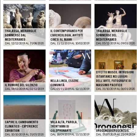
THALASSA, MERAVIGLIE
IL CONTEMPORANEO PER
THALASSA. MERAVIGLIE
SOMMERSE DAL
L'ARCHEOLOGIA. ARTISTI
SOMMERSE DEL
MEDITERRANEO
CINESI AL MANN
MEDITERRANEO
DAL 12/12/2019 AL 31/08/2020
DAL 11/12/2019 AL 10/02/2019
DAL 05/12/2019 AL 09/03/2020
EFFETTO MUSEO. INTRUSIONI
ISTANTANEE NEI LUOGHI
NELLA LINEA, ESSERE
DELL’ARTE. FOTOGRAFIE DI
IL RUMORE DEL SILENZIO
COMUNITÀ
MASSIMO PACIFICO
DAL 14/11/2019 AL 02/12/2019
DAL 05/11/2019 AL 12/11/2019
DAL 31/10/2019 AL 06/01/2020
CAPIRE IL CAMBIAMENTO
VOLA ALTA, PAROLA.
CLIMATICO – EXPERIENCE
TRENT'ANNI DI
EXHIBITION
COLOPHONARTE
OROGENESI/OROGENESIS
DAL 10/10/2019 AL 31/05/2020
DAL 18/09/2019 AL 11/11/2019
DAL 17/07/2019 AL 22/09/2019