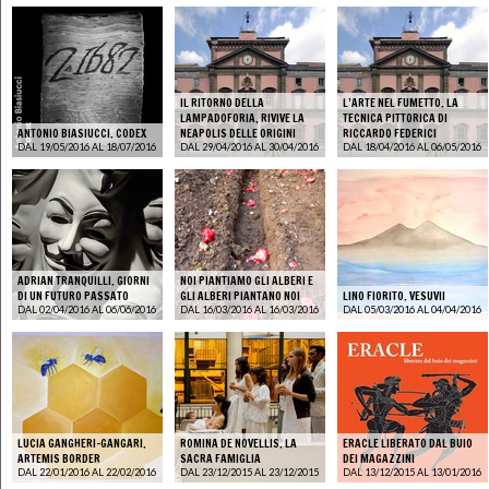
IL RITORNO DELLA
L’ARTE NEL FUMETTO. LA
LAMPADOFORIA, RIVIVE LA
TECNICA PITTORICA DI
ANTONIO BIASIUCCI. CODEX
NEAPOLIS DELLE ORIGINI
RICCARDO FEDERICI
DAL 19/05/2016 AL 18/07/2016
DAL 29/04/2016 AL 30/04/2016
DAL 18/04/2016 AL 06/05/2016
ADRIAN TRANQUILLI. GIORNI
NOI PIANTIAMO GLI ALBERI E
DI UN FUTURO PASSATO
GLI ALBERI PIANTANO NOI
LINO FIORITO. VESUVII
DAL 02/04/2016 AL 06/06/2016
DAL 16/03/2016 AL 16/03/2016
DAL 05/03/2016 AL 04/04/2016
LUCIA GANGHERI-GANGARI.
ROMINA DE NOVELLIS. LA
ERACLE LIBERATO DAL BUIO
ARTEMIS BORDER
SACRA FAMIGLIA
DEI MAGAZZINI
DAL 22/01/2016 AL 22/02/2016
DAL 23/12/2015 AL 23/12/2015
DAL 13/12/2015 AL 13/01/2016