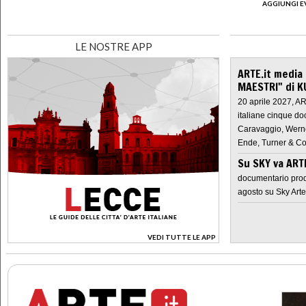
AGGIUNGI E
LE NOSTRE APP
ARTE.it media
MAESTRI" di K
20 aprile 2027, A
italiane cinque do
Caravaggio, Werne
Ende, Turner & Co
Su SKY va AR
documentario prod
agosto su Sky Arte
VEDI TUTTE LE APP
>