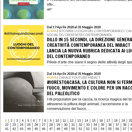
otto...
Dal 17 Aprile 2020 al 31 Maggio 2020
ROMA
| SITO WEB LUOGHI DEL CONTEMPORANEO / CAN
SOCIAL DG CREATIVITÀ CONTEMPORANEA
DILLO IN 15 SECONDI. LA DIREZIONE GENER
CREATIVITÀ CONTEMPORANEA DEL MIBACT
LANCIA LA NUOVA RUBRICA DEDICATA AI LU
DEL CONTEMPORANEO
Pillole d’arte che siano il segno delle attività degli sp
culturali: la Direzione Generale Creatività Contempo
del Mi...
Dal 16 Aprile 2020 al 31 Maggio 2020
ROMA
| CANALE YOUTUBE MIBACT
#IORESTOACASA, LA CULTURA NON SI FERM
FUOCO, MOVIMENTO E COLORE PER UN RAC
DEL PALEOLITICO
I riti propiziatori per la caccia, la ricerca magica del 
attraverso la pittura degli animali, l’accensione e la
conservazione del fuoco, ...
1
2
3
4
5
6
7
8
9
10
11
12
13
14
15
16
17
18
19
2
22
23
24
25
26
27
28
29
30
31
32
33
34
35
36
37
38
3
41
42
43
44
45
46
47
48
49
50
51
52
53
54
55
56
57
5