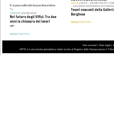
LECCE
| LECCE – MUSEO MUST I CO
Il nuovo volto del museo fiorentino
– GALLERIA NAZIONALE DI COSENZ
Tesori nascosti della Galleri
">
FIRENZE
| 06/08/2026
Borghese
Nel futuro degli Uffizi. Tra due
anni la chiusura dei lavori
LEGGI TUTTO >
LEGGI TUTTO >
|
|
Dati societari
Note legali
ARTE.it è una testata giornalistica online iscritta al Registro della Stampa presso il Trib