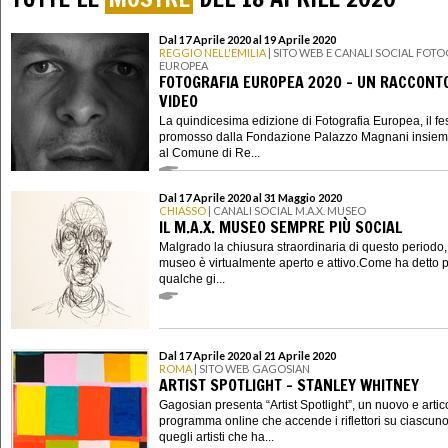
Dal 17 Aprile 2020 al 19 Aprile 2020
REGGIO NELL'EMILIA
| SITO WEB E CANALI SOCIAL FOT
EUROPEA
FOTOGRAFIA EUROPEA 2020 - UN RACCONTO
VIDEO
La quindicesima edizione di Fotografia Europea, il fes
promosso dalla Fondazione Palazzo Magnani insie
al Comune di Re...
Dal 17 Aprile 2020 al 31 Maggio 2020
CHIASSO
| CANALI SOCIAL M.A.X. MUSEO
IL M.A.X. MUSEO SEMPRE PIÙ SOCIAL
Malgrado la chiusura straordinaria di questo periodo, 
museo è virtualmente aperto e attivo.Come ha detto p
qualche gi...
Dal 17 Aprile 2020 al 21 Aprile 2020
ROMA
| SITO WEB GAGOSIAN
ARTIST SPOTLIGHT - STANLEY WHITNEY
Gagosian presenta “Artist Spotlight”, un nuovo e artic
programma online che accende i riflettori su ciascuno
quegli artisti che ha...