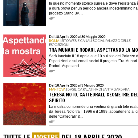
In questo momento storico surreale dove l’esistenza
a dura prova per un periodo ancora indeterminato nas
progetto Stand By, ...
Dal 18 Aprile 2020 al 30 Maggio 2020
ROMA
| SITO WEB E CANALI SOCIAL PALAZZO DELLE
ESPOSIZIONI
TRA MUNARI E RODARI. ASPETTANDO LA M
Sarà lanciato il 18 aprile alle 10 sul sito del Palazzo 
Esposizioni e sui canali social il progetto “Tra Munari
Rodari. Aspettand...
Dal 18 Aprile 2020 al 3 Maggio 2020
MANTOVA
| BASILICA PALATINA DI SANTA BARBARA
TERESA NOTO. CATTEDRALI, GEOMETRIE DE
SPIRITO
La mostra comprende una ventina di grandi tele reali
da Teresa Noto tra il 1996 e il 1999, appartenenti al c
delle “Cattedrali” &...
TUTTE LE
MOSTRE
DEL 18 APRILE 2020