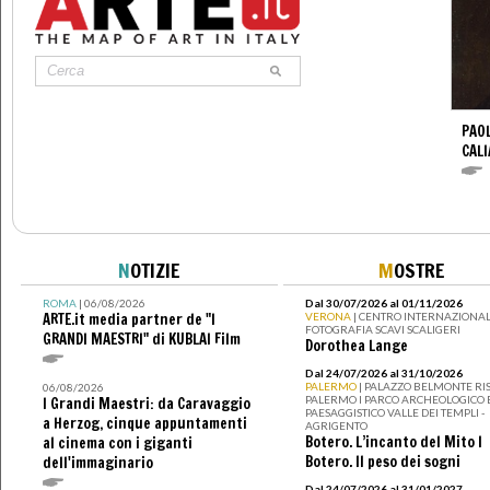
PAO
CALI
N
OTIZIE
M
OSTRE
ROMA
| 06/08/2026
Dal 30/07/2026 al 01/11/2026
ARTE.it media partner de "I
VERONA
| CENTRO INTERNAZIONAL
FOTOGRAFIA SCAVI SCALIGERI
GRANDI MAESTRI" di KUBLAI Film
Dorothea Lange
Dal 24/07/2026 al 31/10/2026
PALERMO
| PALAZZO BELMONTE RIS
06/08/2026
PALERMO I PARCO ARCHEOLOGICO 
I Grandi Maestri: da Caravaggio
PAESAGGISTICO VALLE DEI TEMPLI -
a Herzog, cinque appuntamenti
AGRIGENTO
Botero. L’incanto del Mito I
al cinema con i giganti
Botero. Il peso dei sogni
dell'immaginario
Dal 24/07/2026 al 31/01/2027