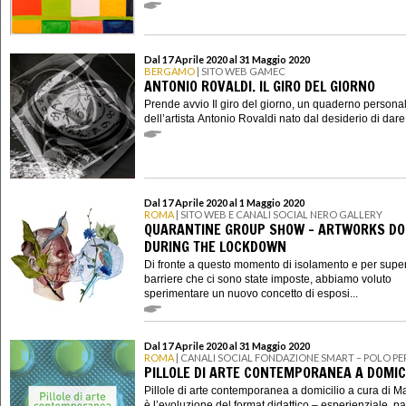
Dal 17 Aprile 2020 al 31 Maggio 2020
BERGAMO
| SITO WEB GAMEC
ANTONIO ROVALDI. IL GIRO DEL GIORNO
Prende avvio Il giro del giorno, un quaderno persona
dell’artista Antonio Rovaldi nato dal desiderio di dare .
Dal 17 Aprile 2020 al 1 Maggio 2020
ROMA
| SITO WEB E CANALI SOCIAL NERO GALLERY
QUARANTINE GROUP SHOW - ARTWORKS D
DURING THE LOCKDOWN
Di fronte a questo momento di isolamento e per super
barriere che ci sono state imposte, abbiamo voluto
sperimentare un nuovo concetto di esposi...
Dal 17 Aprile 2020 al 31 Maggio 2020
ROMA
| CANALI SOCIAL FONDAZIONE SMART – POLO PER
PILLOLE DI ARTE CONTEMPORANEA A DOMIC
Pillole di arte contemporanea a domicilio a cura di Ma
è l’evoluzione del format didattico – esperienziale, par