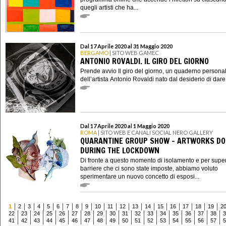
quegli artisti che ha...
Dal 17 Aprile 2020 al 31 Maggio 2020
BERGAMO
| SITO WEB GAMEC
ANTONIO ROVALDI. IL GIRO DEL GIORNO
Prende avvio Il giro del giorno, un quaderno persona
dell’artista Antonio Rovaldi nato dal desiderio di dare .
Dal 17 Aprile 2020 al 1 Maggio 2020
ROMA
| SITO WEB E CANALI SOCIAL NERO GALLERY
QUARANTINE GROUP SHOW - ARTWORKS D
DURING THE LOCKDOWN
Di fronte a questo momento di isolamento e per super
barriere che ci sono state imposte, abbiamo voluto
sperimentare un nuovo concetto di esposi...
1
2
3
4
5
6
7
8
9
10
11
12
13
14
15
16
17
18
19
2
22
23
24
25
26
27
28
29
30
31
32
33
34
35
36
37
38
3
41
42
43
44
45
46
47
48
49
50
51
52
53
54
55
56
57
5