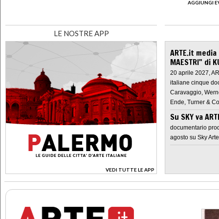
AGGIUNGI E
LE NOSTRE APP
ARTE.it media
MAESTRI" di K
20 aprile 2027, A
italiane cinque do
Caravaggio, Werne
Ende, Turner & Co
Su SKY va AR
documentario prod
agosto su Sky Arte
VEDI TUTTE LE APP
>