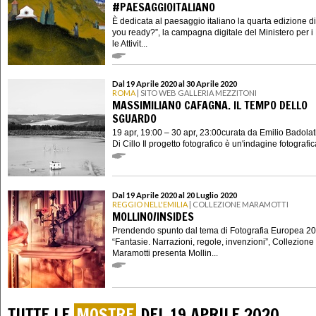
#PAESAGGIOITALIANO
È dedicata al paesaggio italiano la quarta edizione di
you ready?”, la campagna digitale del Ministero per i
le Attivit...
Dal 19 Aprile 2020 al 30 Aprile 2020
ROMA
| SITO WEB GALLERIA MEZZITONI
MASSIMILIANO CAFAGNA. IL TEMPO DELLO
SGUARDO
19 apr, 19:00 – 30 apr, 23:00curata da Emilio Badolat
Di Cillo Il progetto fotografico è un'indagine fotografica
Dal 19 Aprile 2020 al 20 Luglio 2020
REGGIO NELL'EMILIA
| COLLEZIONE MARAMOTTI
MOLLINO/INSIDES
Prendendo spunto dal tema di Fotografia Europea 2
“Fantasie. Narrazioni, regole, invenzioni”, Collezione
Maramotti presenta Mollin...
TUTTE LE
MOSTRE
DEL 19 APRILE 2020