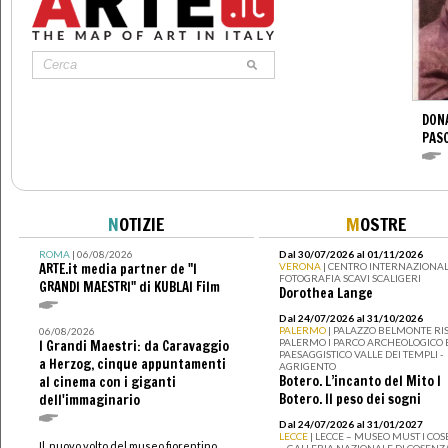
DONA
PAS
N
OTIZIE
M
OSTRE
ROMA
| 06/08/2026
Dal 30/07/2026 al 01/11/2026
ARTE.it media partner de "I
VERONA
| CENTRO INTERNAZIONAL
FOTOGRAFIA SCAVI SCALIGERI
GRANDI MAESTRI" di KUBLAI Film
Dorothea Lange
Dal 24/07/2026 al 31/10/2026
PALERMO
| PALAZZO BELMONTE RIS
06/08/2026
PALERMO I PARCO ARCHEOLOGICO 
I Grandi Maestri: da Caravaggio
PAESAGGISTICO VALLE DEI TEMPLI -
a Herzog, cinque appuntamenti
AGRIGENTO
Botero. L’incanto del Mito I
al cinema con i giganti
Botero. Il peso dei sogni
dell'immaginario
Dal 24/07/2026 al 31/01/2027
LECCE
| LECCE – MUSEO MUST I CO
Il nuovo volto del museo fiorentino
– GALLERIA NAZIONALE DI COSENZ