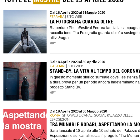
Dal 18 Aprile 2020 al 9 Maggio 2020
FERRARA
| SITO WEB
LA FOTOGRAFIA GUARDA OLTRE
Riaperture PhotoFestival Ferrara lancia la campagna
raccolta fondi “La Fotografia guarda oltre” a sostegno
attivit&agra...
Dal 18 Aprile 2020 al 30 Aprile 2020
CAGLIARI
| SITO WEB
STAND-BY. LA VITA AL TEMPO DEL CORONA
In questo momento storico surreale dove l’esistenza
a dura prova per un periodo ancora indeterminato nas
progetto Stand By, ...
Dal 18 Aprile 2020 al 30 Maggio 2020
ROMA
| SITO WEB E CANALI SOCIAL PALAZZO DELLE
ESPOSIZIONI
TRA MUNARI E RODARI. ASPETTANDO LA M
Sarà lanciato il 18 aprile alle 10 sul sito del Palazzo 
Esposizioni e sui canali social il progetto “Tra Munari