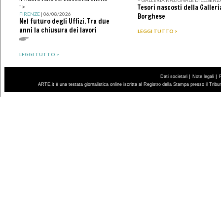
Tesori nascosti della Galleri
">
FIRENZE
| 06/08/2026
Borghese
Nel futuro degli Uffizi. Tra due
anni la chiusura dei lavori
LEGGI TUTTO >
LEGGI TUTTO >
|
|
Dati societari
Note legali
ARTE.it è una testata giornalistica online iscritta al Registro della Stampa presso il Trib