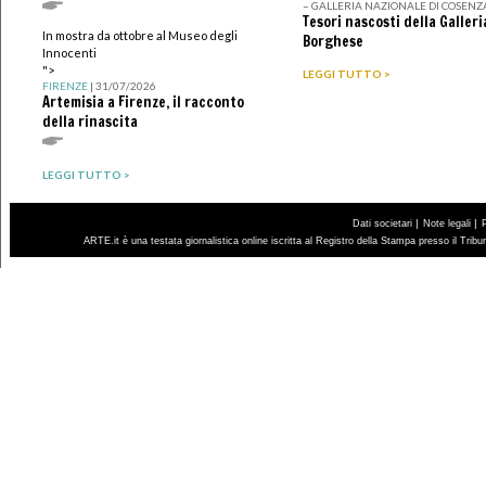
– GALLERIA NAZIONALE DI COSENZ
Tesori nascosti della Galleri
In mostra da ottobre al Museo degli
Borghese
Innocenti
">
LEGGI TUTTO >
FIRENZE
| 31/07/2026
Artemisia a Firenze, il racconto
della rinascita
LEGGI TUTTO >
|
|
Dati societari
Note legali
ARTE.it è una testata giornalistica online iscritta al Registro della Stampa presso il Trib