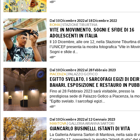
Dal 10 Dicembre 2022 al 18 Dicembre 2022
ROMA
| STAZIONE TIBURTINA
VITE IN MOVIMENTO. SOGNI E SFIDE DI 16
ADOLESCENTI IN ITALIA
Il 10 Dicembre, alle ore 12, nella Stazione Tiburtina 
l’UNICEF presenta la mostra fotografica “Vite in Mov
Sogni e sfide d...
Dal 10 Dicembre 2022 al 28 Febbraio 2023
PIACENZA
| PALAZZO GOTICO
EGITTO SVELATO. I SARCOFAGI EGIZI DI DEIR
BAHARI. ESPOSIZIONE E RESTAURO IN PUBB
Fino al 28 Febbraio 2023 sarà visitabile, presso la
prestigiosa sede di Palazzo Gotico a Piacenza, la mo
"Egitto svelato. I sarcofagi egizi...
Dal 10 Dicembre 2022 al 12 Gennaio 2023
MANTOVA
| GALLERIA ARIANNA SARTORI
GIANCARLO BUSINELLI. ISTANTI DI VITA
La Galleria Arianna Sartori di Mantova, nella sala di v
Cappello 17, presenterà la mostra “Istanti di vita” del p