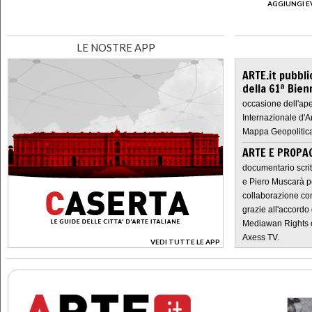
AGGIUNGI E
LE NOSTRE APP
ARTE.it pubbli
della 61ª Bien
occasione dell'ape
Internazionale d'A
Mappa Geopolitica
ARTE E PROPAG
documentario scrit
e Piero Muscarà pe
collaborazione con
grazie all'accordo 
Mediawan Rights c
Axess TV.
VEDI TUTTE LE APP
>