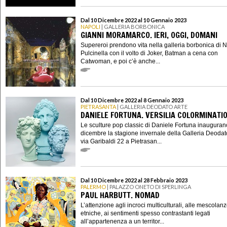
Dal 10 Dicembre 2022 al 10 Gennaio 2023
NAPOLI
| GALLERIA BORBONICA
GIANNI MORAMARCO. IERI, OGGI, DOMANI
Supereroi prendono vita nella galleria borbonica di N
Pulcinella con il volto di Joker, Batman a cena con
Catwoman, e poi c’è anche...
Dal 10 Dicembre 2022 al 8 Gennaio 2023
PIETRASANTA
| GALLERIA DEODATO ARTE
DANIELE FORTUNA. VERSILIA COLORMINATI
Le sculture pop classic di Daniele Fortuna inaugurano
dicembre la stagione invernale della Galleria Deodato
via Garibaldi 22 a Pietrasan...
Dal 10 Dicembre 2022 al 28 Febbraio 2023
PALERMO
| PALAZZO ONETO DI SPERLINGA
PAUL HARBUTT. NOMAD
L’attenzione agli incroci multiculturali, alle mescolan
etniche, ai sentimenti spesso contrastanti legati
all’appartenenza a un territor...