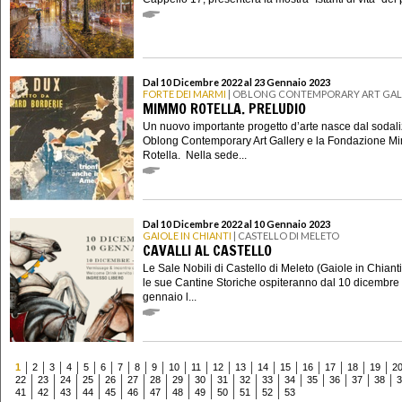
Dal 10 Dicembre 2022 al 23 Gennaio 2023
FORTE DEI MARMI
| OBLONG CONTEMPORARY ART GAL
MIMMO ROTELLA. PRELUDIO
Un nuovo importante progetto d’arte nasce dal sodaliz
Oblong Contemporary Art Gallery e la Fondazione 
Rotella. Nella sede...
Dal 10 Dicembre 2022 al 10 Gennaio 2023
GAIOLE IN CHIANTI
| CASTELLO DI MELETO
CAVALLI AL CASTELLO
Le Sale Nobili di Castello di Meleto (Gaiole in Chianti
le sue Cantine Storiche ospiteranno dal 10 dicembre 
gennaio l...
1
2
3
4
5
6
7
8
9
10
11
12
13
14
15
16
17
18
19
2
22
23
24
25
26
27
28
29
30
31
32
33
34
35
36
37
38
3
41
42
43
44
45
46
47
48
49
50
51
52
53