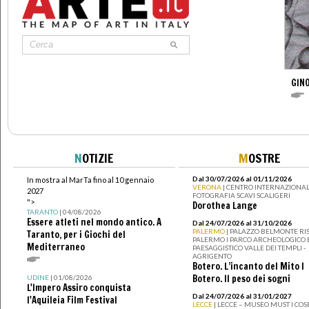
GINO
N
OTIZIE
M
OSTRE
Dal 30/07/2026 al 01/11/2026
In mostra al MarTa fino al 10 gennaio
VERONA
| CENTRO INTERNAZIONAL
2027
FOTOGRAFIA SCAVI SCALIGERI
">
Dorothea Lange
TARANTO
| 04/08/2026
Essere atleti nel mondo antico. A
Dal 24/07/2026 al 31/10/2026
PALERMO
| PALAZZO BELMONTE RIS
Taranto, per i Giochi del
PALERMO I PARCO ARCHEOLOGICO 
Mediterraneo
PAESAGGISTICO VALLE DEI TEMPLI -
AGRIGENTO
Botero. L’incanto del Mito I
Botero. Il peso dei sogni
UDINE
| 01/08/2026
L'Impero Assiro conquista
Dal 24/07/2026 al 31/01/2027
l'Aquileia Film Festival
LECCE
| LECCE – MUSEO MUST I CO