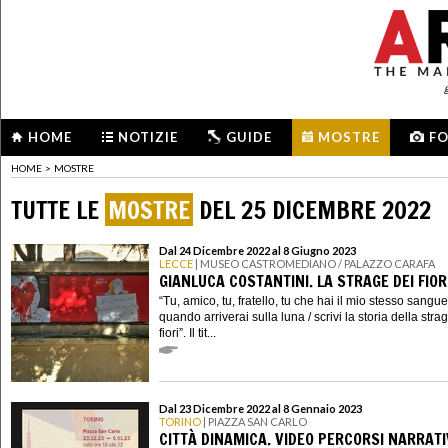
HOME
NOTIZIE
GUIDE
MOSTRE
F
HOME
>
MOSTRE
TUTTE LE
MOSTRE
DEL 25 DICEMBRE 2022
Dal 24 Dicembre 2022 al 8 Giugno 2023
LECCE
| MUSEO CASTROMEDIANO / PALAZZO CARAFA
GIANLUCA COSTANTINI. LA STRAGE DEI FIOR
“Tu, amico, tu, fratello, tu che hai il mio stesso sangue
quando arriverai sulla luna / scrivi la storia della stra
fiori”. Il tit...
Dal 23 Dicembre 2022 al 8 Gennaio 2023
TORINO
| PIAZZA SAN CARLO
CITTÀ DINAMICA. VIDEO PERCORSI NARRATI