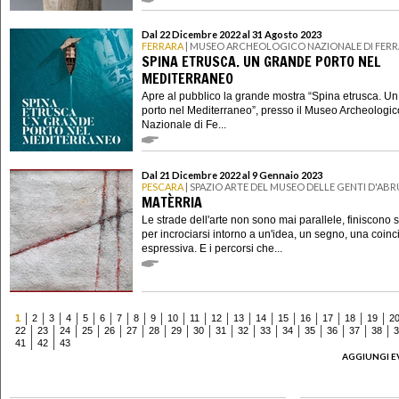
Dal 22 Dicembre 2022 al 31 Agosto 2023
FERRARA
| MUSEO ARCHEOLOGICO NAZIONALE DI FER
SPINA ETRUSCA. UN GRANDE PORTO NEL
MEDITERRANEO
Apre al pubblico la grande mostra “Spina etrusca. U
porto nel Mediterraneo”, presso il Museo Archeologic
Nazionale di Fe...
Dal 21 Dicembre 2022 al 9 Gennaio 2023
PESCARA
| SPAZIO ARTE DEL MUSEO DELLE GENTI D'AB
MATÈRRIA
Le strade dell'arte non sono mai parallele, finiscono
per incrociarsi intorno a un'idea, un segno, una coin
espressiva. E i percorsi che...
1
2
3
4
5
6
7
8
9
10
11
12
13
14
15
16
17
18
19
2
22
23
24
25
26
27
28
29
30
31
32
33
34
35
36
37
38
3
41
42
43
AGGIUNGI E