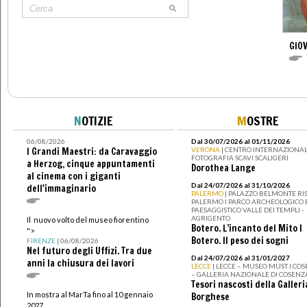
GIOV
N
OTIZIE
M
OSTRE
06/08/2026
Dal 30/07/2026 al 01/11/2026
I Grandi Maestri: da Caravaggio
VERONA
| CENTRO INTERNAZIONAL
FOTOGRAFIA SCAVI SCALIGERI
a Herzog, cinque appuntamenti
Dorothea Lange
al cinema con i giganti
Dal 24/07/2026 al 31/10/2026
dell'immaginario
PALERMO
| PALAZZO BELMONTE RIS
PALERMO I PARCO ARCHEOLOGICO 
PAESAGGISTICO VALLE DEI TEMPLI -
AGRIGENTO
Il nuovo volto del museo fiorentino
Botero. L’incanto del Mito I
">
Botero. Il peso dei sogni
FIRENZE
| 06/08/2026
Nel futuro degli Uffizi. Tra due
Dal 24/07/2026 al 31/01/2027
anni la chiusura dei lavori
LECCE
| LECCE – MUSEO MUST I CO
– GALLERIA NAZIONALE DI COSENZ
Tesori nascosti della Galleri
In mostra al MarTa fino al 10 gennaio
Borghese
2027