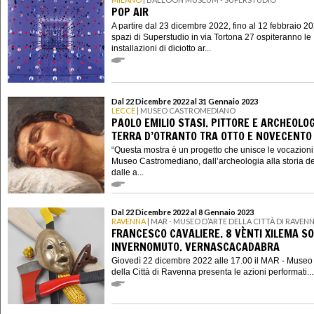
POP AIR
A partire dal 23 dicembre 2022, fino al 12 febbraio 20
spazi di Superstudio in via Tortona 27 ospiteranno le
installazioni di diciotto ar...
Dal 22 Dicembre 2022 al 31 Gennaio 2023
LECCE
| MUSEO CASTROMEDIANO
PAOLO EMILIO STASI. PITTORE E ARCHEOLOG
TERRA D’OTRANTO TRA OTTO E NOVECENTO
“Questa mostra è un progetto che unisce le vocazioni
Museo Castromediano, dall’archeologia alla storia del
dalle a...
Dal 22 Dicembre 2022 al 8 Gennaio 2023
RAVENNA
| MAR - MUSEO D’ARTE DELLA CITTÀ DI RAVEN
FRANCESCO CAVALIERE. 8 VÈNTI XILEMA SO
INVERNOMUTO. VERNASCACADABRA
Giovedì 22 dicembre 2022 alle 17.00 il MAR - Museo 
della Città di Ravenna presenta le azioni performati...