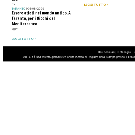
">
LEGGI TUTTO >
TARANTO
| 04/08/2026
Essere atleti nel mondo antico. A
Taranto, per i Giochi del
Mediterraneo
LEGGI TUTTO >
|
|
Dati societari
Note legali
ARTE.it è una testata giornalistica online iscritta al Registro della Stampa presso il Trib