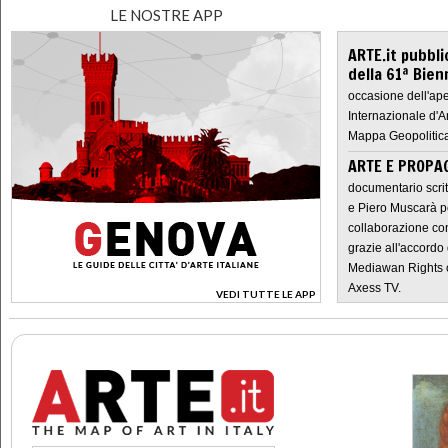
LE NOSTRE APP
ARTE.it pubbli
della 61ª Bien
occasione dell'ape
Internazionale d'A
Mappa Geopolitica
ARTE E PROPAG
documentario scrit
e Piero Muscarà pe
collaborazione con
grazie all'accordo 
Mediawan Rights c
Axess TV.
VEDI TUTTE LE APP
>