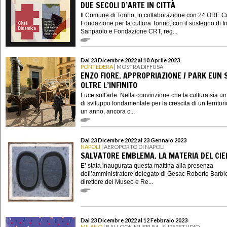
DUE SECOLI D’ARTE IN CITTÀ
Il Comune di Torino, in collaborazione con 24 ORE C
Fondazione per la cultura Torino, con il sostegno di I
Sanpaolo e Fondazione CRT, reg...
Dal 23 Dicembre 2022 al 10 Aprile 2023
PONTEDERA
| MOSTRA DIFFUSA
ENZO FIORE. APPROPRIAZIONE / PARK EUN 
OLTRE L’INFINITO
Luce sull'arte. Nella convinzione che la cultura sia u
di sviluppo fondamentale per la crescita di un territori
un anno, ancora c...
Dal 23 Dicembre 2022 al 23 Gennaio 2023
NAPOLI
| AEROPORTO DI NAPOLI
SALVATORE EMBLEMA. LA MATERIA DEL CIE
E’ stata inaugurata questa mattina alla presenza
dell’amministratore delegato di Gesac Roberto Barbie
direttore del Museo e Re...
Dal 23 Dicembre 2022 al 12 Febbraio 2023
MILANO
| BALLOON MUSEUM - SUPERSTUDIO