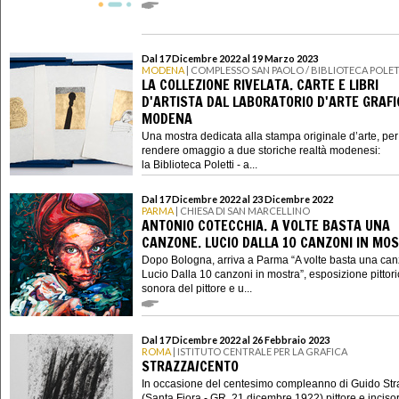
Dal 17 Dicembre 2022 al 19 Marzo 2023
MODENA
| COMPLESSO SAN PAOLO / BIBLIOTECA POLET
LA COLLEZIONE RIVELATA. CARTE E LIBRI
D'ARTISTA DAL LABORATORIO D'ARTE GRAFI
MODENA
Una mostra dedicata alla stampa originale d’arte, per
rendere omaggio a due storiche realtà modenesi:
la Biblioteca Poletti - a...
Dal 17 Dicembre 2022 al 23 Dicembre 2022
PARMA
| CHIESA DI SAN MARCELLINO
ANTONIO COTECCHIA. A VOLTE BASTA UNA
CANZONE. LUCIO DALLA 10 CANZONI IN MO
Dopo Bologna, arriva a Parma “A volte basta una ca
Lucio Dalla 10 canzoni in mostra”, esposizione pittori
sonora del pittore e u...
Dal 17 Dicembre 2022 al 26 Febbraio 2023
ROMA
| ISTITUTO CENTRALE PER LA GRAFICA
STRAZZA/CENTO
In occasione del centesimo compleanno di Guido Str
(Santa Fiora - GR, 21 dicembre 1922) pittore e inciso