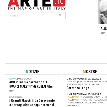
ALIG
N
OTIZIE
M
OSTRE
ROMA
| 06/08/2026
Dal 30/07/2026 al 01/11/2026
ARTE.it media partner de "I
VERONA
| CENTRO INTERNAZIONAL
FOTOGRAFIA SCAVI SCALIGERI
GRANDI MAESTRI" di KUBLAI Film
Dorothea Lange
Dal 24/07/2026 al 31/10/2026
PALERMO
| PALAZZO BELMONTE RIS
06/08/2026
PALERMO I PARCO ARCHEOLOGICO 
I Grandi Maestri: da Caravaggio
PAESAGGISTICO VALLE DEI TEMPLI -
a Herzog, cinque appuntamenti
AGRIGENTO