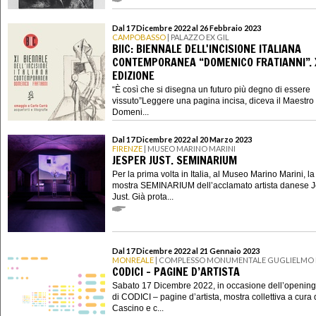
Dal 17 Dicembre 2022 al 26 Febbraio 2023
CAMPOBASSO
| PALAZZO EX GIL
BIIC: BIENNALE DELL'INCISIONE ITALIANA
CONTEMPORANEA “DOMENICO FRATIANNI”. 
EDIZIONE
“È così che si disegna un futuro più degno di essere
vissuto”Leggere una pagina incisa, diceva il Maestro
Domeni...
Dal 17 Dicembre 2022 al 20 Marzo 2023
FIRENZE
| MUSEO MARINO MARINI
JESPER JUST. SEMINARIUM
Per la prima volta in Italia, al Museo Marino Marini, la
mostra SEMINARIUM dell’acclamato artista danese 
Just. Già prota...
Dal 17 Dicembre 2022 al 21 Gennaio 2023
MONREALE
| COMPLESSO MONUMENTALE GUGLIELMO I
CODICI – PAGINE D’ARTISTA
Sabato 17 Dicembre 2022, in occasione dell’opening
di CODICI – pagine d’artista, mostra collettiva a cura d
Cascino e c...