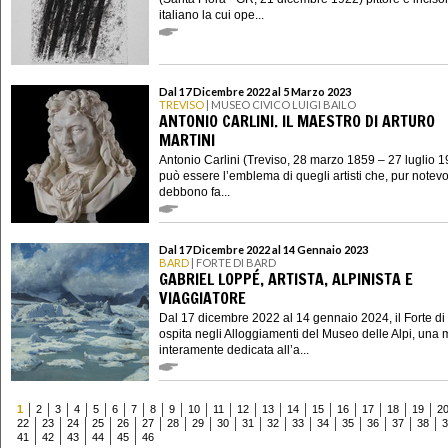
italiano la cui ope...
Dal 17 Dicembre 2022 al 5 Marzo 2023
TREVISO
| MUSEO CIVICO LUIGI BAILO
ANTONIO CARLINI. IL MAESTRO DI ARTURO
MARTINI
Antonio Carlini (Treviso, 28 marzo 1859 – 27 luglio 
può essere l’emblema di quegli artisti che, pur notevo
debbono fa...
Dal 17 Dicembre 2022 al 14 Gennaio 2023
BARD
| FORTE DI BARD
GABRIEL LOPPÉ, ARTISTA, ALPINISTA E
VIAGGIATORE
Dal 17 dicembre 2022 al 14 gennaio 2024, il Forte di
ospita negli Alloggiamenti del Museo delle Alpi, una 
interamente dedicata all’a...
1
2
3
4
5
6
7
8
9
10
11
12
13
14
15
16
17
18
19
2
22
23
24
25
26
27
28
29
30
31
32
33
34
35
36
37
38
3
41
42
43
44
45
46