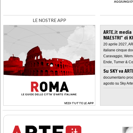
AGGIUNGI E
LE NOSTRE APP
ARTE.it media
MAESTRI" di K
20 aprile 2027, A
italiane cinque do
Caravaggio, Werne
Ende, Turner & Co
Su SKY va AR
documentario prod
agosto su Sky Arte
VEDI TUTTE LE APP
>