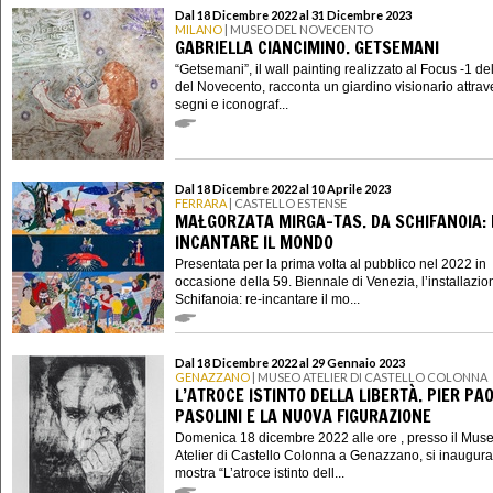
Dal 18 Dicembre 2022 al 31 Dicembre 2023
MILANO
| MUSEO DEL NOVECENTO
GABRIELLA CIANCIMINO. GETSEMANI
“Getsemani”, il wall painting realizzato al Focus -1 d
del Novecento, racconta un giardino visionario attrav
segni e iconograf...
Dal 18 Dicembre 2022 al 10 Aprile 2023
FERRARA
| CASTELLO ESTENSE
MAŁGORZATA MIRGA-TAS. DA SCHIFANOIA: 
INCANTARE IL MONDO
Presentata per la prima volta al pubblico nel 2022 in
occasione della 59. Biennale di Venezia, l’installazi
Schifanoia: re-incantare il mo...
Dal 18 Dicembre 2022 al 29 Gennaio 2023
GENAZZANO
| MUSEO ATELIER DI CASTELLO COLONNA
L’ATROCE ISTINTO DELLA LIBERTÀ. PIER PA
PASOLINI E LA NUOVA FIGURAZIONE
Domenica 18 dicembre 2022 alle ore , presso il Mus
Atelier di Castello Colonna a Genazzano, si inaugura
mostra “L’atroce istinto dell...