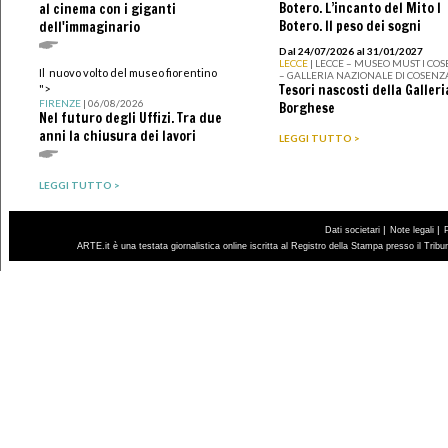
Botero. L’incanto del Mito I
al cinema con i giganti
Botero. Il peso dei sogni
dell'immaginario
Dal 24/07/2026 al 31/01/2027
LECCE
| LECCE – MUSEO MUST I CO
Il nuovo volto del museo fiorentino
– GALLERIA NAZIONALE DI COSENZ
Tesori nascosti della Galleri
">
FIRENZE
| 06/08/2026
Borghese
Nel futuro degli Uffizi. Tra due
anni la chiusura dei lavori
LEGGI TUTTO >
LEGGI TUTTO >
|
|
Dati societari
Note legali
ARTE.it è una testata giornalistica online iscritta al Registro della Stampa presso il Trib