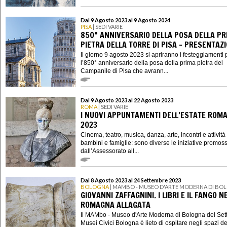
Dal 9 Agosto 2023 al 9 Agosto 2024
PISA
| SEDI VARIE
850° ANNIVERSARIO DELLA POSA DELLA PR
PIETRA DELLA TORRE DI PISA - PRESENTAZ
Il giorno 9 agosto 2023 si apriranno i festeggiamenti 
l’850° anniversario della posa della prima pietra del
Campanile di Pisa che avrann...
Dal 9 Agosto 2023 al 22 Agosto 2023
ROMA
| SEDI VARIE
I NUOVI APPUNTAMENTI DELL’ESTATE ROM
2023
Cinema, teatro, musica, danza, arte, incontri e attività
bambini e famiglie: sono diverse le iniziative promos
dall’Assessorato all...
Dal 8 Agosto 2023 al 24 Settembre 2023
BOLOGNA
| MAMBO - MUSEO D'ARTE MODERNA DI BO
GIOVANNI ZAFFAGNINI. I LIBRI E IL FANGO N
ROMAGNA ALLAGATA
Il MAMbo - Museo d'Arte Moderna di Bologna del Set
Musei Civici Bologna è lieto di ospitare negli spazi de