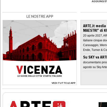
AGGIUNGI E
LE NOSTRE APP
ARTE.it media
MAESTRI" di K
20 aprile 2027, A
italiane cinque do
Caravaggio, Werne
Ende, Turner & Co
Su SKY va AR
documentario prod
agosto su Sky Arte
VEDI TUTTE LE APP
>