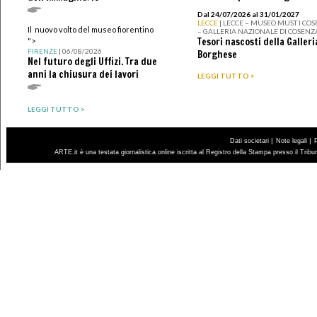
Dal 24/07/2026 al 31/01/2027
LECCE
| LECCE – MUSEO MUST I CO
Il nuovo volto del museo fiorentino
– GALLERIA NAZIONALE DI COSENZ
Tesori nascosti della Galleri
">
FIRENZE
| 06/08/2026
Borghese
Nel futuro degli Uffizi. Tra due
anni la chiusura dei lavori
LEGGI TUTTO >
LEGGI TUTTO >
|
|
Dati societari
Note legali
ARTE.it è una testata giornalistica online iscritta al Registro della Stampa presso il Trib