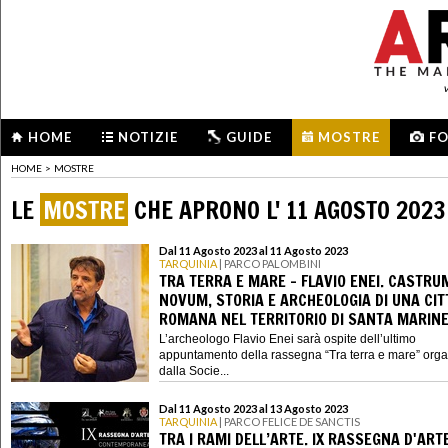
HOME
NOTIZIE
GUIDE
MOSTRE
F
HOME
>
MOSTRE
LE
MOSTRE
CHE APRONO L' 11 AGOSTO 2023
Dal 11 Agosto 2023 al 11 Agosto 2023
TARQUINIA
| PARCO PALOMBINI
TRA TERRA E MARE - FLAVIO ENEI. CASTRU
NOVUM, STORIA E ARCHEOLOGIA DI UNA CIT
ROMANA NEL TERRITORIO DI SANTA MARIN
L’archeologo Flavio Enei sarà ospite dell’ultimo
appuntamento della rassegna “Tra terra e mare” orga
dalla Socie...
Dal 11 Agosto 2023 al 13 Agosto 2023
TARQUINIA
| PARCO FELICE DE SANCTIS
TRA I RAMI DELL’ARTE. IX RASSEGNA D'ART