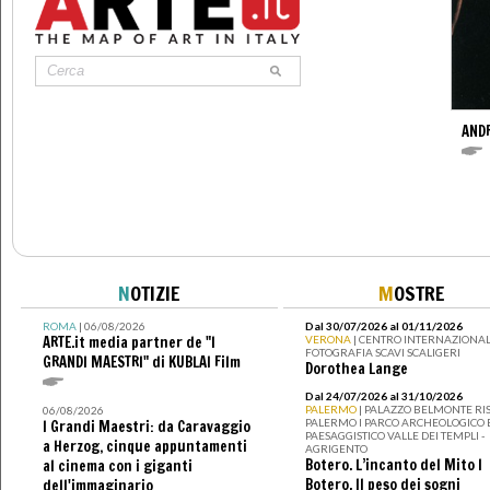
AND
N
OTIZIE
M
OSTRE
ROMA
| 06/08/2026
Dal 30/07/2026 al 01/11/2026
ARTE.it media partner de "I
VERONA
| CENTRO INTERNAZIONAL
FOTOGRAFIA SCAVI SCALIGERI
GRANDI MAESTRI" di KUBLAI Film
Dorothea Lange
Dal 24/07/2026 al 31/10/2026
PALERMO
| PALAZZO BELMONTE RIS
06/08/2026
PALERMO I PARCO ARCHEOLOGICO 
I Grandi Maestri: da Caravaggio
PAESAGGISTICO VALLE DEI TEMPLI -
a Herzog, cinque appuntamenti
AGRIGENTO
Botero. L’incanto del Mito I
al cinema con i giganti
Botero. Il peso dei sogni
dell'immaginario