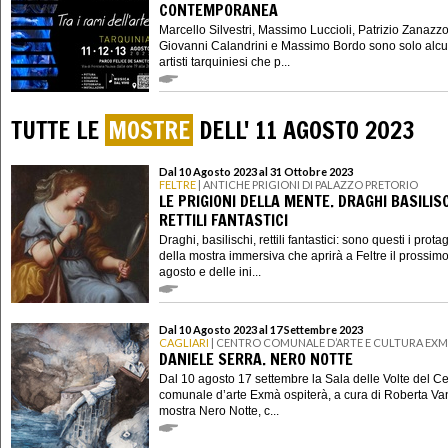
CONTEMPORANEA
Marcello Silvestri, Massimo Luccioli, Patrizio Zanazzo
Giovanni Calandrini e Massimo Bordo sono solo alcu
artisti tarquiniesi che p...
TUTTE LE
MOSTRE
DELL' 11 AGOSTO 2023
Dal 10 Agosto 2023 al 31 Ottobre 2023
FELTRE
| ANTICHE PRIGIONI DI PALAZZO PRETORIO
LE PRIGIONI DELLA MENTE. DRAGHI BASILISC
RETTILI FANTASTICI
Draghi, basilischi, rettili fantastici: sono questi i prota
della mostra immersiva che aprirà a Feltre il prossim
agosto e delle ini...
Dal 10 Agosto 2023 al 17 Settembre 2023
CAGLIARI
| CENTRO COMUNALE D’ARTE E CULTURA EX
DANIELE SERRA. NERO NOTTE
Dal 10 agosto 17 settembre la Sala delle Volte del C
comunale d’arte Exmà ospiterà, a cura di Roberta Van
mostra Nero Notte, c...