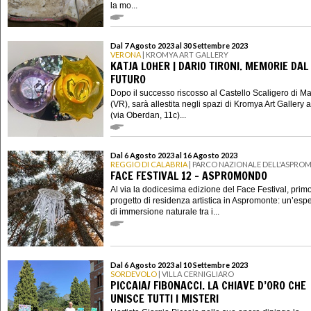
la mo...
Dal 7 Agosto 2023 al 30 Settembre 2023
VERONA
| KROMYA ART GALLERY
KATJA LOHER | DARIO TIRONI. MEMORIE DAL
FUTURO
Dopo il successo riscosso al Castello Scaligero di M
(VR), sarà allestita negli spazi di Kromya Art Gallery 
(via Oberdan, 11c)...
Dal 6 Agosto 2023 al 16 Agosto 2023
REGGIO DI CALABRIA
| PARCO NAZIONALE DELL'ASPRO
FACE FESTIVAL 12 - ASPROMONDO
Al via la dodicesima edizione del Face Festival, prim
progetto di residenza artistica in Aspromonte: un’esp
di immersione naturale tra i...
Dal 6 Agosto 2023 al 10 Settembre 2023
SORDEVOLO
| VILLA CERNIGLIARO
PICCAIA/ FIBONACCI. LA CHIAVE D’ORO CHE
UNISCE TUTTI I MISTERI