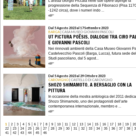
L’artista Giorgio Piccaia nelle sue opere dipinge la
progressione della Sequenza di Fibonacci (Pisa 1170
-1242 circa), dove i numeri indo ...
Dal 5 Agosto 2023 al 17 Settembre 2023
BARGA
| CASA MUSEO GIOVANNI PASCOLI
UT PICTURA POËSIS. DIALOGHI TRA CIRO P
E GIOVANNI PASCOLI
Nei rinnovati ambienti della Casa Museo Giovanni Pa
Castelvecchio Pascoli (Barga, Lucca), futura sede de
Studi pascoliano, dal 5 agost...
Dal 5 Agosto 2023 al 29 Ottobre 2023
CAROVIGNO
| CASTELLO DI CAROVIGNO
SHOZO SHIMAMOTO. A BERSAGLIO CON LA
PITTURA
In occasione della mostra antologica del 2011 dedica
Shozo Shimamoto, uno dei protagonisti dell’arte
contemporanea internazionale, membro e ...
1
2
3
4
5
6
7
8
9
10
11
12
13
14
15
16
17
18
19
2
22
23
24
25
26
27
28
29
30
31
32
33
34
35
36
37
38
3
41
42
43
44
45
46