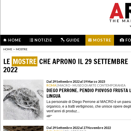
HOME
NOTIZIE
GUIDE
MOSTRE
F
HOME
>
MOSTRE
LE
MOSTRE
CHE APRONO IL 29 SETTEMBRE
2022
Dal 29 Settembre 2022 al 19 Marzo 2023
ROMA
| MACRO - MUSEO DI ARTE CONTEMPORANEA
DIEGO PERRONE. PENDIO PIOVOSO FRUSTA 
LINGUA
La personale di Diego Perrone al MACRO è un paes
organico, e a tratti vertiginoso, che unisce opere degli
vent’anni di produz...
Dal 29 Settembre 2022 al 27 Novembre 2022