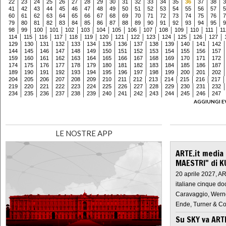
22
23
24
25
26
27
28
29
30
31
32
33
34
35
36
37
38
3
41
42
43
44
45
46
47
48
49
50
51
52
53
54
55
56
57
5
60
61
62
63
64
65
66
67
68
69
70
71
72
73
74
75
76
7
79
80
81
82
83
84
85
86
87
88
89
90
91
92
93
94
95
9
98
99
100
101
102
103
104
105
106
107
108
109
110
111
11
114
115
116
117
118
119
120
121
122
123
124
125
126
127
129
130
131
132
133
134
135
136
137
138
139
140
141
142
144
145
146
147
148
149
150
151
152
153
154
155
156
157
159
160
161
162
163
164
165
166
167
168
169
170
171
172
174
175
176
177
178
179
180
181
182
183
184
185
186
187
189
190
191
192
193
194
195
196
197
198
199
200
201
202
204
205
206
207
208
209
210
211
212
213
214
215
216
217
219
220
221
222
223
224
225
226
227
228
229
230
231
232
234
235
236
237
238
239
240
241
242
243
244
245
246
247
AGGIUNGI E
LE NOSTRE APP
ARTE.it media
MAESTRI" di K
20 aprile 2027, A
italiane cinque do
Caravaggio, Werne
Ende, Turner & Co
Su SKY va AR