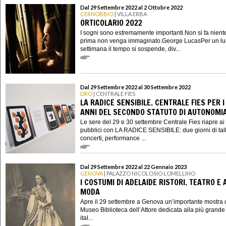
Dal 29 Settembre 2022 al 2 Ottobre 2022
CERNOBBIO
| VILLA ERBA
ORTICOLARIO 2022
I sogni sono estremamente importanti.Non si fa nient
prima non venga immaginato.George LucasPer un lu
settimana il tempo si sospende, div...
Dal 29 Settembre 2022 al 30 Settembre 2022
DRO
| CENTRALE FIES
LA RADICE SENSIBILE. CENTRALE FIES PER I
ANNI DEL SECONDO STATUTO DI AUTONOMI
Le sere del 29 e 30 settembre Centrale Fies riapre ai
pubblici con LA RADICE SENSIBILE: due giorni di tal
concerti, performance ...
Dal 29 Settembre 2022 al 22 Gennaio 2023
GENOVA
| PALAZZO NICOLOSIO LOMELLINO
I COSTUMI DI ADELAIDE RISTORI. TEATRO E 
MODA
Apre il 29 settembre a Genova un’importante mostra 
Museo Biblioteca dell’Attore dedicata alla più grande 
ital...