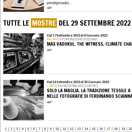
prestigiosa&n...
TUTTE LE
MOSTRE
DEL 29 SETTEMBRE 2022
Dal 17 Settembre 2022 al 8 Gennaio 2023
MILANO
| FONDAZIONE SOZZANI
MAX VADUKUL. THE WITNESS, CLIMATE CH
Dal 16 Settembre 2022 al 30 Gennaio 2023
CARPI
| MUSEI DI PALAZZO DEI PIO
SOLO LA MAGLIA. LA TRADIZIONE TESSILE A
NELLE FOTOGRAFIE DI FERDINANDO SCIANN
1
2
3
4
5
6
7
8
9
10
11
12
13
14
15
16
17
18
19
2