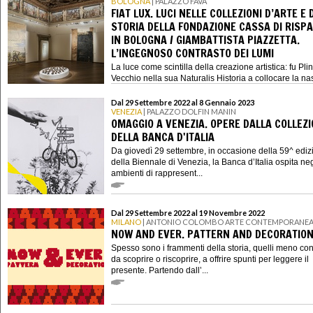
BOLOGNA
| PALAZZO FAVA
FIAT LUX. LUCI NELLE COLLEZIONI D’ARTE E 
STORIA DELLA FONDAZIONE CASSA DI RISP
IN BOLOGNA / GIAMBATTISTA PIAZZETTA.
L’INGEGNOSO CONTRASTO DEI LUMI
La luce come scintilla della creazione artistica: fu Plini
Vecchio nella sua Naturalis Historia a collocare la nasc
Dal 29 Settembre 2022 al 8 Gennaio 2023
VENEZIA
| PALAZZO DOLFIN MANIN
OMAGGIO A VENEZIA. OPERE DALLA COLLEZ
DELLA BANCA D'ITALIA
Da giovedì 29 settembre, in occasione della 59^ ediz
della Biennale di Venezia, la Banca d’Italia ospita neg
ambienti di rappresent...
Dal 29 Settembre 2022 al 19 Novembre 2022
MILANO
| ANTONIO COLOMBO ARTE CONTEMPORANE
NOW AND EVER. PATTERN AND DECORATIO
Spesso sono i frammenti della storia, quelli meno con
da scoprire o riscoprire, a offrire spunti per leggere il
presente. Partendo dall’...