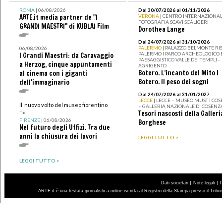
ROMA
| 06/08/2026
Dal 30/07/2026 al 01/11/2026
ARTE.it media partner de "I
VERONA
| CENTRO INTERNAZIONAL
FOTOGRAFIA SCAVI SCALIGERI
GRANDI MAESTRI" di KUBLAI Film
Dorothea Lange
Dal 24/07/2026 al 31/10/2026
PALERMO
| PALAZZO BELMONTE RIS
06/08/2026
PALERMO I PARCO ARCHEOLOGICO 
I Grandi Maestri: da Caravaggio
PAESAGGISTICO VALLE DEI TEMPLI -
a Herzog, cinque appuntamenti
AGRIGENTO
Botero. L’incanto del Mito I
al cinema con i giganti
Botero. Il peso dei sogni
dell'immaginario
Dal 24/07/2026 al 31/01/2027
LECCE
| LECCE – MUSEO MUST I CO
Il nuovo volto del museo fiorentino
– GALLERIA NAZIONALE DI COSENZ
Tesori nascosti della Galleri
">
FIRENZE
| 06/08/2026
Borghese
Nel futuro degli Uffizi. Tra due
anni la chiusura dei lavori
LEGGI TUTTO >
LEGGI TUTTO >
|
|
Dati societari
Note legali
ARTE.it è una testata giornalistica online iscritta al Registro della Stampa presso il Trib