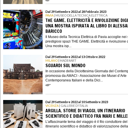
Dal 29 Settembre 2022 al 28 Febbraio 2023
PAVIA
| MUSEO DELLA TECNICA ELETTRICA
THE GAME. ELETTRICITÀ E RIVOLUZIONE DIGI
UNA MOSTRA ISPIRATA AL LIBRO DI ALESS
BARICCO
Il Museo della Tecnica Elettrica di Pavia accoglie nei 
prestigiosi spazi THE GAME. Elettricità e rivoluzione d
Una mostra isp...
Dal 29 Settembre 2022 al 13 Ottobre 2022
MILANO
| MADE4ART
SGUARDI SUL MONDO
In occasione della Diciottesima Giornata del Conte
promossa da AMACI - Associazione dei Musei d’Arte
Contemporanea Italiani e della Dici...
Dal 29 Settembre 2022 al 10 Settembre 2023
VICENZA
| GALLERIE D'ITALIA
ARGILLA. STORIE DI VIAGGI. UN ITINERARIO
SCIENTIFICO E DIDATTICO FRA MARI E MILL
L’affascinante tema del viaggio è il filo conduttore de
itinerario scientifico e didattico di valorizzazione della