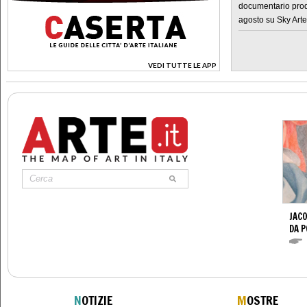
documentario prod
agosto su Sky Arte
VEDI TUTTE LE APP
>
JACO
DA 
N
OTIZIE
M
OSTRE