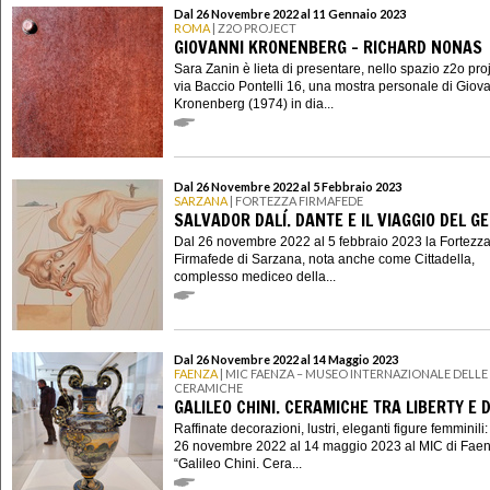
Dal 26 Novembre 2022 al 11 Gennaio 2023
ROMA
| Z2O PROJECT
GIOVANNI KRONENBERG – RICHARD NONAS
Sara Zanin è lieta di presentare, nello spazio z2o proj
via Baccio Pontelli 16, una mostra personale di Giov
Kronenberg (1974) in dia...
Dal 26 Novembre 2022 al 5 Febbraio 2023
SARZANA
| FORTEZZA FIRMAFEDE
SALVADOR DALÍ. DANTE E IL VIAGGIO DEL G
Dal 26 novembre 2022 al 5 febbraio 2023 la Fortezz
Firmafede di Sarzana, nota anche come Cittadella,
complesso mediceo della...
Dal 26 Novembre 2022 al 14 Maggio 2023
FAENZA
| MIC FAENZA – MUSEO INTERNAZIONALE DELLE
CERAMICHE
GALILEO CHINI. CERAMICHE TRA LIBERTY E 
Raffinate decorazioni, lustri, eleganti figure femminili:
26 novembre 2022 al 14 maggio 2023 al MIC di Fae
“Galileo Chini. Cera...