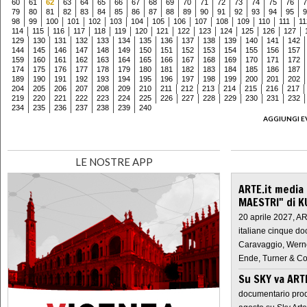
60
61
62
63
64
65
66
67
68
69
70
71
72
73
74
75
76
7
79
80
81
82
83
84
85
86
87
88
89
90
91
92
93
94
95
9
98
99
100
101
102
103
104
105
106
107
108
109
110
111
11
114
115
116
117
118
119
120
121
122
123
124
125
126
127
129
130
131
132
133
134
135
136
137
138
139
140
141
142
144
145
146
147
148
149
150
151
152
153
154
155
156
157
159
160
161
162
163
164
165
166
167
168
169
170
171
172
174
175
176
177
178
179
180
181
182
183
184
185
186
187
189
190
191
192
193
194
195
196
197
198
199
200
201
202
204
205
206
207
208
209
210
211
212
213
214
215
216
217
219
220
221
222
223
224
225
226
227
228
229
230
231
232
234
235
236
237
238
239
240
AGGIUNGI E
LE NOSTRE APP
ARTE.it media
MAESTRI" di K
20 aprile 2027, A
italiane cinque do
Caravaggio, Werne
Ende, Turner & Co
Su SKY va AR
documentario prod