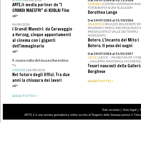
ARTE.it media partner de "I
VERONA
| CENTRO INTERNAZIONAL
FOTOGRAFIA SCAVI SCALIGERI
GRANDI MAESTRI" di KUBLAI Film
Dorothea Lange
Dal 24/07/2026 al 31/10/2026
PALERMO
| PALAZZO BELMONTE RIS
06/08/2026
PALERMO I PARCO ARCHEOLOGICO 
I Grandi Maestri: da Caravaggio
PAESAGGISTICO VALLE DEI TEMPLI -
a Herzog, cinque appuntamenti
AGRIGENTO
Botero. L’incanto del Mito I
al cinema con i giganti
Botero. Il peso dei sogni
dell'immaginario
Dal 24/07/2026 al 31/01/2027
LECCE
| LECCE – MUSEO MUST I CO
Il nuovo volto del museo fiorentino
– GALLERIA NAZIONALE DI COSENZ
Tesori nascosti della Galleri
">
FIRENZE
| 06/08/2026
Borghese
Nel futuro degli Uffizi. Tra due
anni la chiusura dei lavori
LEGGI TUTTO >
LEGGI TUTTO >
|
|
Dati societari
Note legali
ARTE.it è una testata giornalistica online iscritta al Registro della Stampa presso il Trib