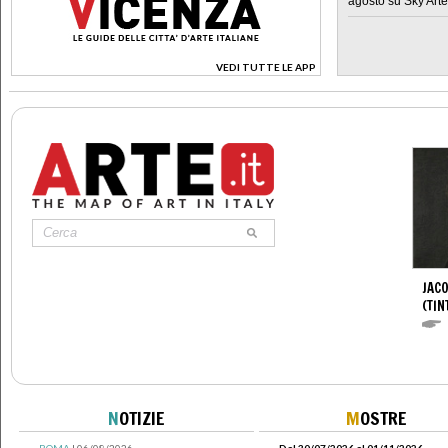
agosto su Sky Arte
VEDI TUTTE LE APP
>
JAC
(TIN
N
OTIZIE
M
OSTRE
ROMA
| 06/08/2026
Dal 30/07/2026 al 01/11/2026