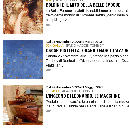
BOLDINI E IL MITO DELLA BELLE ÉPOQUE
La Belle Époque, i salotti, le nobildonne e la moda: è 
travolgente mondo di Giovanni Boldini, genio della pi
che pi&ugrav...
Dal 26 Novembre 2022 al 4 Marzo 2023
SENIGALLIA
| SPAZIO MADE IN TOMBOY
OSCAR PIATTELLA. QUANDO NASCE L'AZZU
Sabato 26 novembre, alle 17, presso lo Spazio Made
Tomboy di Senigallia (AN) inaugura la mostra di Osc
Piattella “...
Dal 26 Novembre 2022 al 1 Maggio 2023
GUBBIO
| PALAZZO DEI CONSOLI
L’INGEGNO DI LEONARDO. LE MACCHINE
“Vietato non toccare” è la parola d’ordine della nuov
inaugurata a Gubbio per celebra l’arte e il genio di Le