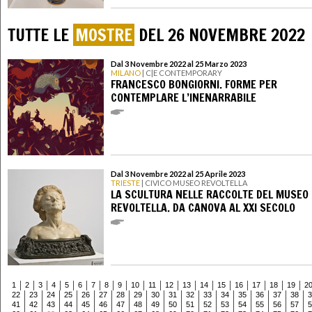
TUTTE LE
MOSTRE
DEL 26 NOVEMBRE 2022
Dal 3 Novembre 2022 al 25 Marzo 2023
MILANO
| C|E CONTEMPORARY
FRANCESCO BONGIORNI. FORME PER
CONTEMPLARE L’INENARRABILE
Dal 3 Novembre 2022 al 25 Aprile 2023
TRIESTE
| CIVICO MUSEO REVOLTELLA
LA SCULTURA NELLE RACCOLTE DEL MUSEO
REVOLTELLA. DA CANOVA AL XXI SECOLO
1
2
3
4
5
6
7
8
9
10
11
12
13
14
15
16
17
18
19
2
22
23
24
25
26
27
28
29
30
31
32
33
34
35
36
37
38
3
41
42
43
44
45
46
47
48
49
50
51
52
53
54
55
56
57
5