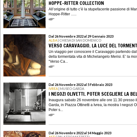
HOPPE-RITTER COLLECTION
All’origine di tutto c’è la stupefacente passione di Mar
Hoppe-Ritter ......
Dal 26 Novembre 2022 al 29 Gennaio 2023
ALBA
| CHIESA DI SAN DOMENICO
VERSO CARAVAGGIO. LA LUCE DEL TORMEN
Un viaggio per conoscere il Caravaggio partendo dall
della tormentata vita di Michelangelo Merisi. E’ la mo
“Verso Ca...
Dal 26 Novembre 2022 al 5 Febbraio 2023
IVREA
| MUSEO GARDA
I NEGOZI OLIVETTI. POTER SCEGLIERE LA BE
Inaugura sabato 26 novembre alle ore 11.30 presso 
Garda, in Piazza Ottinetti a Ivrea, la mostra I negozi Ol
Poter s...
Dal 26 Novembre 2022 al 14 Maggio 2023
ASTI
| PALAZZO MAZZETTI