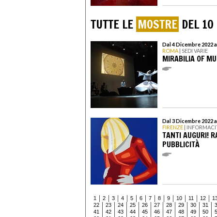
TUTTE LE
MOSTRE
DEL 10
Dal 4 Dicembre 2022 a
ROMA
| SEDI VARIE
MIRABILIA OF MU
Dal 3 Dicembre 2022 a
FIRENZE
| INFORMACI
TANTI AUGURI! 
PUBBLICITÀ
1
2
3
4
5
6
7
8
9
10
11
12
1
22
23
24
25
26
27
28
29
30
31
41
42
43
44
45
46
47
48
49
50