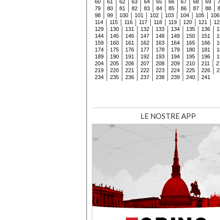
60
61
62
63
64
65
66
67
68
69
79
80
81
82
83
84
85
86
87
88
98
99
100
101
102
103
104
105
106
114
115
116
117
118
119
120
121
12
129
130
131
132
133
134
135
136
1
144
145
146
147
148
149
150
151
1
159
160
161
162
163
164
165
166
1
174
175
176
177
178
179
180
181
1
189
190
191
192
193
194
195
196
1
204
205
206
207
208
209
210
211
2
219
220
221
222
223
224
225
226
2
234
235
236
237
238
239
240
241
LE NOSTRE APP