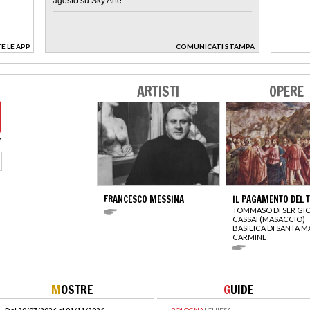
agosto su Sky Arte
E LE APP
COMUNICATI STAMPA
>
ARTISTI
OPERE
FRANCESCO MESSINA
IL PAGAMENTO DEL 
TOMMASO DI SER GI
CASSAI (MASACCIO)
BASILICA DI SANTA M
CARMINE
M
OSTRE
G
UIDE
Dal 30/07/2026 al 01/11/2026
BOLOGNA
|
CHIESA