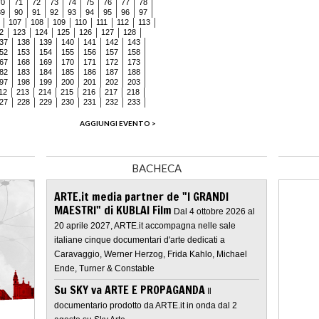
70
71
72
73
74
75
76
77
78
89
90
91
92
93
94
95
96
97
107
108
109
110
111
112
113
2
123
124
125
126
127
128
37
138
139
140
141
142
143
52
153
154
155
156
157
158
67
168
169
170
171
172
173
82
183
184
185
186
187
188
97
198
199
200
201
202
203
12
213
214
215
216
217
218
27
228
229
230
231
232
233
AGGIUNGI EVENTO >
BACHECA
ARTE.it media partner de "I GRANDI
MAESTRI" di KUBLAI Film
Dal 4 ottobre 2026 al
20 aprile 2027, ARTE.it accompagna nelle sale
italiane cinque documentari d'arte dedicati a
Caravaggio, Werner Herzog, Frida Kahlo, Michael
Ende, Turner & Constable
Su SKY va ARTE E PROPAGANDA
Il
documentario prodotto da ARTE.it in onda dal 2