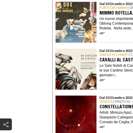
Dal 10 Dicembre 2022 
FORTE DEI MARMI
| 
MIMMO ROTELLA.
Un nuovo importante 
Oblong Contemporary
Rotella. Nella sede..
Dal 10 Dicembre 2022 
GAIOLE IN CHIANTI
| 
CAVALLI AL CAS
Le Sale Nobili di Cas
le sue Cantine Stori
gennaio l...
Dal 10 Dicembre 2022 
VENEZIA
| SPAZIO SV 
CONSTELLATION
Artisti: Mimoza Ajazi
Gianpaolo Callegaro
Corrado de Ceglia, F