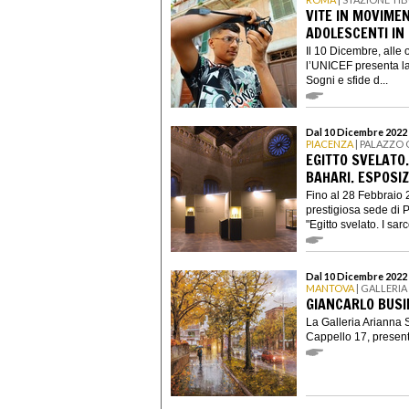
VITE IN MOVIMEN
ADOLESCENTI IN 
Il 10 Dicembre, alle 
l’UNICEF presenta la
Sogni e sfide d...
Dal 10 Dicembre 2022 
PIACENZA
| PALAZZO
EGITTO SVELATO. 
BAHARI. ESPOSI
Fino al 28 Febbraio 2
prestigiosa sede di 
"Egitto svelato. I sarc
Dal 10 Dicembre 2022 
MANTOVA
| GALLERIA
GIANCARLO BUSIN
La Galleria Arianna S
Cappello 17, presenter