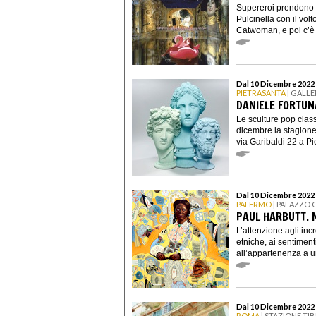
Supereroi prendono v
Pulcinella con il vol
Catwoman, e poi c’è 
Dal 10 Dicembre 2022 
PIETRASANTA
| GALLE
DANIELE FORTUN
Le sculture pop clas
dicembre la stagione
via Garibaldi 22 a Pi
Dal 10 Dicembre 2022 
PALERMO
| PALAZZO 
PAUL HARBUTT.
L’attenzione agli inc
etniche, ai sentiment
all’appartenenza a un 
Dal 10 Dicembre 2022 
ROMA
| STAZIONE TI