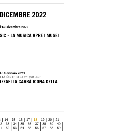
 DICEMBRE 2022
l 16 Dicembre 2022
SIC - LA MUSICA APRE I MUSEI
l 8 Gennaio 2023
TTÀ L’ARTE DI COMUNICARE
RAFFAELLA CARRÀ ICONA DELLA
3
14
15
16
17
18
19
20
21
32
33
34
35
36
37
38
39
40
51
52
53
54
55
56
57
58
59