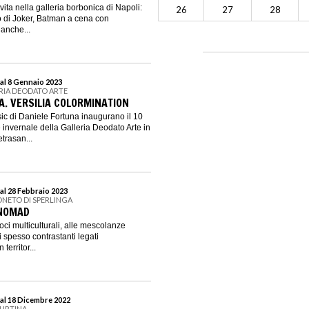
ita nella galleria borbonica di Napoli:
26
27
28
to di Joker, Batman a cena con
anche...
al 8 Gennaio 2023
RIA DEODATO ARTE
A. VERSILIA COLORMINATION
sic di Daniele Fortuna inaugurano il 10
 invernale della Galleria Deodato Arte in
etrasan...
al 28 Febbraio 2023
ONETO DI SPERLINGA
 NOMAD
roci multiculturali, alle mescolanze
i spesso contrastanti legati
territor...
al 18 Dicembre 2022
BURTINA