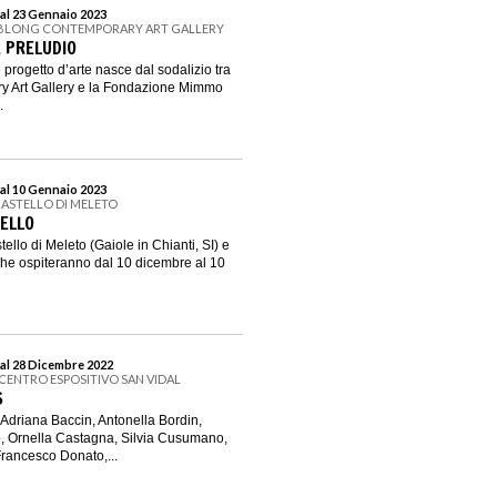
al 23 Gennaio 2023
OBLONG CONTEMPORARY ART GALLERY
 PRELUDIO
progetto d’arte nasce dal sodalizio tra
 Art Gallery e la Fondazione Mimmo
.
al 10 Gennaio 2023
CASTELLO DI MELETO
TELLO
tello di Meleto (Gaiole in Chianti, SI) e
che ospiteranno dal 10 dicembre al 10
al 28 Dicembre 2022
- CENTRO ESPOSITIVO SAN VIDAL
S
, Adriana Baccin, Antonella Bordin,
, Ornella Castagna, Silvia Cusumano,
rancesco Donato,...