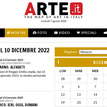
venerdì 7 agosto 2026
MOSTRE
FOTO
VIDEO
SPECIALI
L 10 DICEMBRE 2022
Regione
al 12 Gennaio 2023
DICE
| GALLERIA PARMEGGIANI
ARNO. ALFABETI
LUN
MAR
MER
ani di Reggio Emilia ospita, dal 10
 gennaio 2023, la mostra personale
28
29
30
5
6
7
12
13
14
al 10 Gennaio 2023
BORBONICA
19
20
21
O. IERI, OGGI, DOMANI