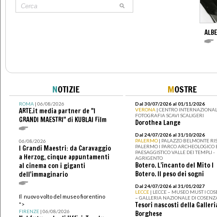
ALBE
N
OTIZIE
M
OSTRE
ROMA
| 06/08/2026
Dal 30/07/2026 al 01/11/2026
ARTE.it media partner de "I
VERONA
| CENTRO INTERNAZIONAL
FOTOGRAFIA SCAVI SCALIGERI
GRANDI MAESTRI" di KUBLAI Film
Dorothea Lange
Dal 24/07/2026 al 31/10/2026
PALERMO
| PALAZZO BELMONTE RIS
06/08/2026
PALERMO I PARCO ARCHEOLOGICO 
I Grandi Maestri: da Caravaggio
PAESAGGISTICO VALLE DEI TEMPLI -
a Herzog, cinque appuntamenti
AGRIGENTO
Botero. L’incanto del Mito I
al cinema con i giganti
Botero. Il peso dei sogni
dell'immaginario
Dal 24/07/2026 al 31/01/2027
LECCE
| LECCE – MUSEO MUST I CO
Il nuovo volto del museo fiorentino
– GALLERIA NAZIONALE DI COSENZ
Tesori nascosti della Galleri
">
FIRENZE
| 06/08/2026
Borghese