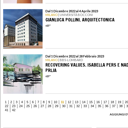
Dal 1 Dicembre 2022 al 4 Aprile 2023
MILANO
| UNIVERSITÀ BOCCONI
GIANLUCA POLLINI. ARQUITECTONICA
Dal 1 Dicembre 2022 al 28 Febbraio 2023
MILANO
| BBS-LOMBARD
RECOVERING VALUES. ISABELLA PERS E NA
PRLJA
1
2
3
4
5
6
7
8
9
10
11
12
13
14
15
16
17
18
19
2
22
23
24
25
26
27
28
29
30
31
32
33
34
35
36
37
38
3
41
42
AGGIUNGI E