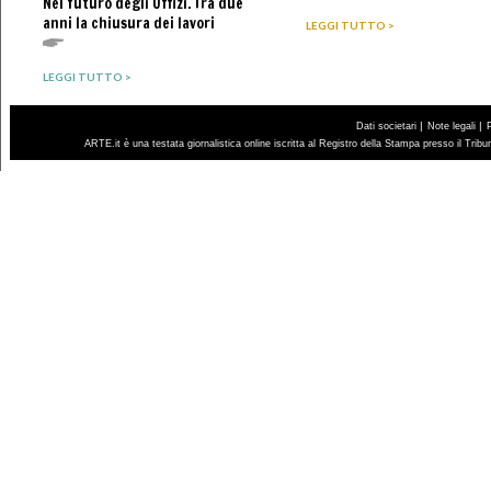
Nel futuro degli Uffizi. Tra due
anni la chiusura dei lavori
LEGGI TUTTO >
LEGGI TUTTO >
|
|
Dati societari
Note legali
ARTE.it è una testata giornalistica online iscritta al Registro della Stampa presso il Trib