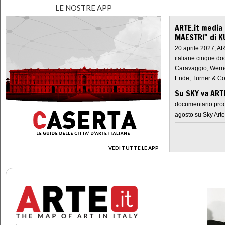
LE NOSTRE APP
ARTE.it media
MAESTRI" di K
20 aprile 2027, A
italiane cinque do
Caravaggio, Werne
Ende, Turner & Co
Su SKY va AR
documentario prod
agosto su Sky Arte
VEDI TUTTE LE APP
>