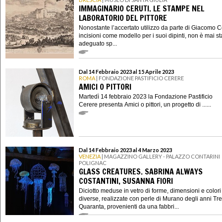
IMMAGINARIO CERUTI. LE STAMPE NEL
LABORATORIO DEL PITTORE
Nonostante l’accertato utilizzo da parte di Giacomo Ce
incisioni come modello per i suoi dipinti, non è mai st
adeguato sp...
Dal 14 Febbraio 2023 al 15 Aprile 2023
ROMA
| FONDAZIONE PASTIFICIO CERERE
AMICI O PITTORI
Martedì 14 febbraio 2023 la Fondazione Pastificio
Cerere presenta Amici o pittori, un progetto di ......
Dal 14 Febbraio 2023 al 4 Marzo 2023
VENEZIA
| MAGAZZINO GALLERY - PALAZZO CONTARINI
POLIGNAC
GLASS CREATURES. SABRINA ALWAYS
COSTANTINI, SUSANNA FIORI
Diciotto meduse in vetro di forme, dimensioni e colori
diverse, realizzate con perle di Murano degli anni Tr
Quaranta, provenienti da una fabbri...