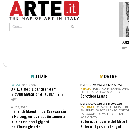
DUC
N
OTIZIE
M
OSTRE
ROMA
| 06/08/2026
Dal 30/07/2026 al 01/11/2026
ARTE.it media partner de "I
VERONA
| CENTRO INTERNAZIONAL
FOTOGRAFIA SCAVI SCALIGERI
GRANDI MAESTRI" di KUBLAI Film
Dorothea Lange
Dal 24/07/2026 al 31/10/2026
PALERMO
| PALAZZO BELMONTE RIS
06/08/2026
PALERMO I PARCO ARCHEOLOGICO 
I Grandi Maestri: da Caravaggio
PAESAGGISTICO VALLE DEI TEMPLI -
a Herzog, cinque appuntamenti
AGRIGENTO
Botero. L’incanto del Mito I
al cinema con i giganti
Botero. Il peso dei sogni
dell'immaginario