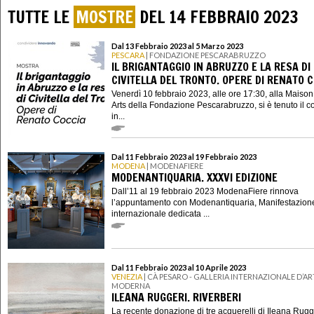
TUTTE LE
MOSTRE
DEL 14 FEBBRAIO 2023
Dal 13 Febbraio 2023 al 5 Marzo 2023
PESCARA
| FONDAZIONE PESCARABRUZZO
IL BRIGANTAGGIO IN ABRUZZO E LA RESA DI
CIVITELLA DEL TRONTO. OPERE DI RENATO 
Venerdì 10 febbraio 2023, alle ore 17:30, alla Maiso
Arts della Fondazione Pescarabruzzo, si è tenuto il 
in...
Dal 11 Febbraio 2023 al 19 Febbraio 2023
MODENA
| MODENAFIERE
MODENANTIQUARIA. XXXVI EDIZIONE
Dall’11 al 19 febbraio 2023 ModenaFiere rinnova
l’appuntamento con Modenantiquaria, Manifestazion
internazionale dedicata ...
Dal 11 Febbraio 2023 al 10 Aprile 2023
VENEZIA
| CÀ PESARO - GALLERIA INTERNAZIONALE D’AR
MODERNA
ILEANA RUGGERI. RIVERBERI
La recente donazione di tre acquerelli di Ileana Rugg