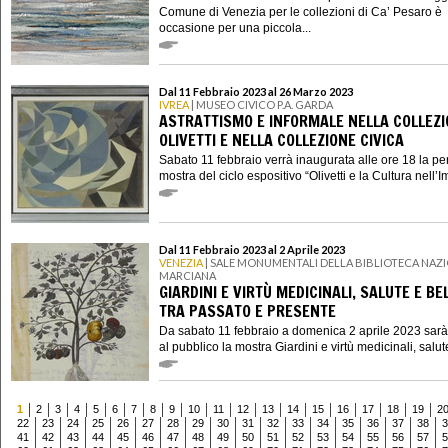
Comune di Venezia per le collezioni di Ca’ Pesaro è
occasione per una piccola...
Dal 11 Febbraio 2023 al 26 Marzo 2023
IVREA
| MUSEO CIVICO P.A. GARDA
ASTRATTISMO E INFORMALE NELLA COLLEZ
OLIVETTI E NELLA COLLEZIONE CIVICA
Sabato 11 febbraio verrà inaugurata alle ore 18 la pe
mostra del ciclo espositivo “Olivetti e la Cultura nell’Im
Dal 11 Febbraio 2023 al 2 Aprile 2023
VENEZIA
| SALE MONUMENTALI DELLA BIBLIOTECA NAZ
MARCIANA
GIARDINI E VIRTÙ MEDICINALI, SALUTE E BE
TRA PASSATO E PRESENTE
Da sabato 11 febbraio a domenica 2 aprile 2023 sarà
al pubblico la mostra Giardini e virtù medicinali, salute
1
2
3
4
5
6
7
8
9
10
11
12
13
14
15
16
17
18
19
2
22
23
24
25
26
27
28
29
30
31
32
33
34
35
36
37
38
3
41
42
43
44
45
46
47
48
49
50
51
52
53
54
55
56
57
5