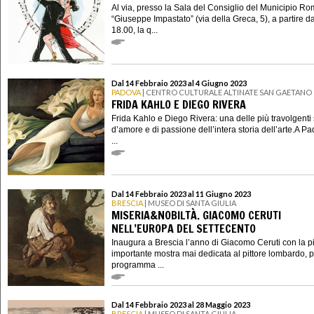
Al via, presso la Sala del Consiglio del Municipio Ro
“Giuseppe Impastato” (via della Greca, 5), a partire da
18.00, la q...
Dal 14 Febbraio 2023 al 4 Giugno 2023
PADOVA
| CENTRO CULTURALE ALTINATE SAN GAETANO
FRIDA KAHLO E DIEGO RIVERA
Frida Kahlo e Diego Rivera: una delle più travolgenti 
d’amore e di passione dell’intera storia dell’arte.A Pa
...
Dal 14 Febbraio 2023 al 11 Giugno 2023
BRESCIA
| MUSEO DI SANTA GIULIA
MISERIA&NOBILTÀ. GIACOMO CERUTI
NELL’EUROPA DEL SETTECENTO
Inaugura a Brescia l’anno di Giacomo Ceruti con la p
importante mostra mai dedicata al pittore lombardo, p
programma ...
Dal 14 Febbraio 2023 al 28 Maggio 2023
BRESCIA
| MUSEO DI SANTA GIULIA