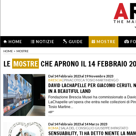
HOME
NOTIZIE
GUIDE
MOSTRE
F
HOME
>
MOSTRE
LE
MOSTRE
CHE APRONO IL 14 FEBBRAIO 2
Dal 14 Febbraio 2023 al 19 Novembre 2023
BRESCIA
| PINACOTECA TOSIO MARTINENGO
DAVID LACHAPELLE PER GIACOMO CERUTI.
IN A BEAUTIFUL LAND
Fondazione Brescia Musei ha commissionato a Davi
LaChapelle un’opera che entra nelle collezioni di Pi
Tosio Martine...
Dal 14 Febbraio 2023 al 14 Marzo 2023
ROMA
| SALA DEL CONSIGLIO GIUSEPPE IMPASTATO
SENSUABILITY, TI HA DETTO NIENTE LA M