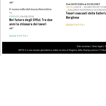
Dal 24/07/2026 al 31/01/2027
LECCE
| LECCE – MUSEO MUST I CO
Il nuovo volto del museo fiorentino
– GALLERIA NAZIONALE DI COSENZ
Tesori nascosti della Galleri
">
FIRENZE
| 06/08/2026
Borghese
Nel futuro degli Uffizi. Tra due
anni la chiusura dei lavori
LEGGI TUTTO >
LEGGI TUTTO >
|
|
Dati societari
Note legali
ARTE.it è una testata giornalistica online iscritta al Registro della Stampa presso il Trib