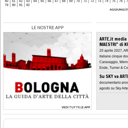
60
61
62
63
64
65
66
67
68
69
70
71
72
73
74
75
76
7
79
80
81
82
AGGIUNGI E
LE NOSTRE APP
ARTE.it media
MAESTRI" di K
20 aprile 2027, A
italiane cinque do
Caravaggio, Werne
Ende, Turner & Co
Su SKY va AR
documentario prod
agosto su Sky Arte
VEDI TUTTE LE APP
>