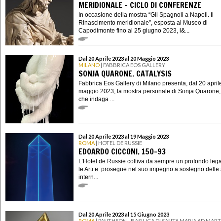
MERIDIONALE - CICLO DI CONFERENZE
In occasione della mostra “Gli Spagnoli a Napoli. Il
Rinascimento meridionale”, esposta al Museo di
Capodimonte fino al 25 giugno 2023, l&...
Dal 20 Aprile 2023 al 20 Maggio 2023
MILANO
| FABBRICA EOS GALLERY
SONJA QUARONE. CATALYSIS
Fabbrica Eos Gallery di Milano presenta, dal 20 april
maggio 2023, la mostra personale di Sonja Quarone, 
che indaga ...
Dal 20 Aprile 2023 al 19 Maggio 2023
ROMA
| HOTEL DE RUSSIE
EDOARDO CICCONI. 150-93
L’Hotel de Russie coltiva da sempre un profondo le
le Arti e prosegue nel suo impegno a sostegno delle a
intern...
Dal 20 Aprile 2023 al 15 Giugno 2023
ROMA
| PANTHEON - BASILICA DI SANTA MARIA AD MAR