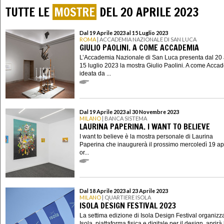
TUTTE LE
MOSTRE
DEL 20 APRILE 2023
Dal 19 Aprile 2023 al 15 Luglio 2023
ROMA
| ACCADEMIA NAZIONALE DI SAN LUCA
GIULIO PAOLINI. A COME ACCADEMIA
L’Accademia Nazionale di San Luca presenta dal 20 a
15 luglio 2023 la mostra Giulio Paolini. A come Acca
ideata da ...
Dal 19 Aprile 2023 al 30 Novembre 2023
MILANO
| BANCA SISTEMA
LAURINA PAPERINA. I WANT TO BELIEVE
I want to believe è la mostra personale di Laurina
Paperina che inaugurerà il prossimo mercoledì 19 apr
or...
Dal 18 Aprile 2023 al 23 Aprile 2023
MILANO
| QUARTIERE ISOLA
ISOLA DESIGN FESTIVAL 2023
La settima edizione di Isola Design Festival organizz
Isola, piattaforma fisica e digitale per il design, aprirà