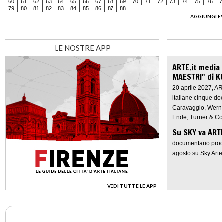
60
61
62
63
64
65
66
67
68
69
70
71
72
73
74
75
76
7
79
80
81
82
83
84
85
86
87
88
AGGIUNGI E
LE NOSTRE APP
ARTE.it media
MAESTRI" di K
20 aprile 2027, A
italiane cinque do
Caravaggio, Werne
Ende, Turner & Co
Su SKY va AR
documentario prod
agosto su Sky Arte
VEDI TUTTE LE APP
>