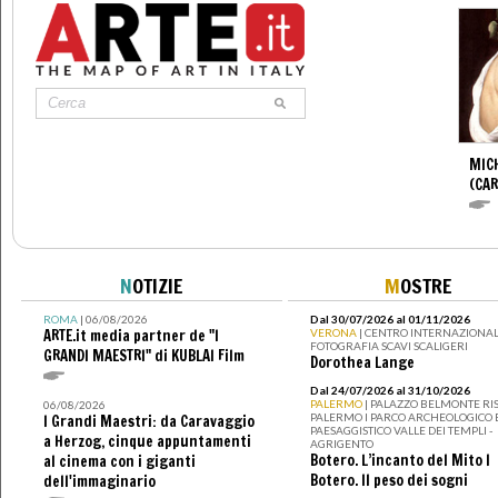
MIC
(CA
N
OTIZIE
M
OSTRE
ROMA
| 06/08/2026
Dal 30/07/2026 al 01/11/2026
ARTE.it media partner de "I
VERONA
| CENTRO INTERNAZIONAL
FOTOGRAFIA SCAVI SCALIGERI
GRANDI MAESTRI" di KUBLAI Film
Dorothea Lange
Dal 24/07/2026 al 31/10/2026
PALERMO
| PALAZZO BELMONTE RIS
06/08/2026
PALERMO I PARCO ARCHEOLOGICO 
I Grandi Maestri: da Caravaggio
PAESAGGISTICO VALLE DEI TEMPLI -
a Herzog, cinque appuntamenti
AGRIGENTO
Botero. L’incanto del Mito I
al cinema con i giganti
Botero. Il peso dei sogni
dell'immaginario