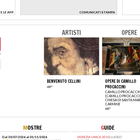
E LE APP
COMUNICATI STAMPA
>
ARTISTI
OPERE
BENVENUTO CELLINI
OPERE DI CAMILLO
PROCACCINI
CAMILLO PROCACCIN
(CAMILLO PROCACCI
CHIESA DI SANTA MAR
CARMINE
M
OSTRE
G
UIDE
Dal 30/07/2026 al 01/11/2026
VENEZIA UNICA 2015
|
LUOGO