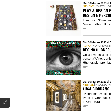
Dal 30 Marzo 2023 al 
GENOVA
| CASTELLO 
PLAY & DESIGN 
DESIGN E PERCO
Inaugura il 30 marzo 
Museo delle Culture 
Dal 30 Marzo 2023 al 
ROMA
| FORUM AUST
REGINA HÜBNER.
Cosa diventa la scie
persona? Arte. L’arti
Hübner, pluripremiata,
Dal 30 Marzo 2023 al 
FIRENZE
| PALAZZO M
LUCA GIORDANO.
“Pittore maraviglioso
Principi”.Granduca C
(1634-1705),...