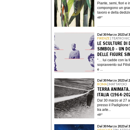
Piante, semi, fiori e
compongono un grande
lavoro e della dedizio
Dal 30 Marzo 2023 al 
FIRENZE
| TEATRO NI
LE SCULTURE DI 
SIMBOLO - UN D
DELLE FIGURE SI
“… lui cadde con la f
sopravvento sul Filis
e ...
Dal 30 Marzo 2023 al 
ROMA
| MATTATOIO
TERRA ANIMATA. 
ITALIA (1964-20
Dal 30 marzo al 27 a
presso il Padiglione 
tra arte...
Dal 30 Marzo 2023 al 
SIRACUSA
| PALAZZO 