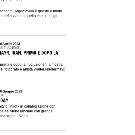
acconto: Argentovivo è questo e molto
na definizione a quello che a tutti gli
0 Aprile 2023
OSITIVO ERSEL
AYR. IRAN, PRIMA E DOPO LA
 prima e dopo la rivoluzione”, la mostra
el fotografo e artista Walter Niedermayr,
30 Giugno 2023
CATO
ODAY
ity di Milot - in collaborazione con
eles, viene lanciato con grande
ma tappa - Napoli,...