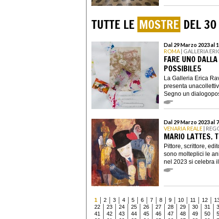
TUTTE LE
MOSTRE
DEL 30
Dal 29 Marzo 2023 al 1
ROMA
| GALLERIA ER
FARE UNO DALLA
POSSIBILE5
La Galleria Erica Ra
presenta unacolletti
Segno un dialogoposs
Dal 29 Marzo 2023 al 
VENARIA REALE
| REG
MARIO LATTES. 
Pittore, scrittore, ed
sono molteplici le an
nel 2023 si celebra il 
1
2
3
4
5
6
7
8
9
10
11
12
1
22
23
24
25
26
27
28
29
30
31
41
42
43
44
45
46
47
48
49
50