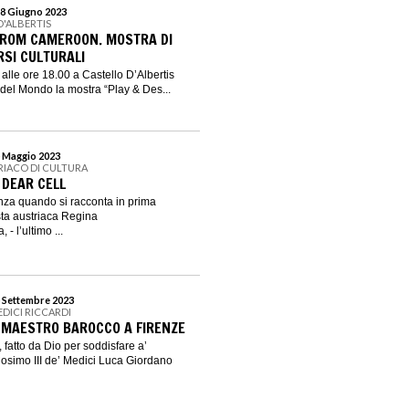
18 Giugno 2023
D'ALBERTIS
FROM CAMEROON. MOSTRA DI
RSI CULTURALI
alle ore 18.00 a Castello D’Albertis
del Mondo la mostra “Play & Des...
5 Maggio 2023
RIACO DI CULTURA
 DEAR CELL
nza quando si racconta in prima
sta austriaca Regina
 - l’ultimo ...
5 Settembre 2023
EDICI RICCARDI
 MAESTRO BAROCCO A FIRENZE
, fatto da Dio per soddisfare a’
osimo III de’ Medici Luca Giordano