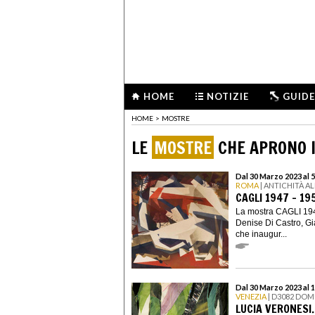
HOME
NOTIZIE
GUIDE
HOME
>
MOSTRE
LE
MOSTRE
CHE APRONO I
Dal 30 Marzo 2023 al 
ROMA
| ANTICHITÀ A
CAGLI 1947 – 19
La mostra CAGLI 1947
Denise Di Castro, Gi
che inaugur...
Dal 30 Marzo 2023 al 
VENEZIA
| D3082 DOM
LUCIA VERONESI