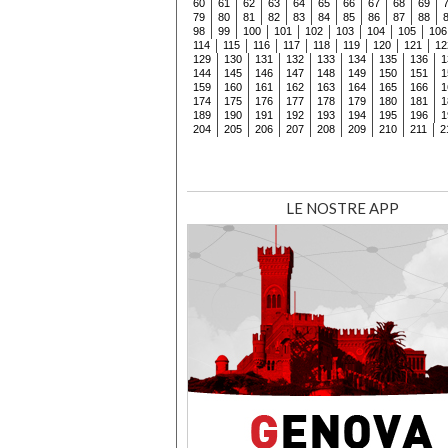
60
61
62
63
64
65
66
67
68
69
79
80
81
82
83
84
85
86
87
88
98
99
100
101
102
103
104
105
106
114
115
116
117
118
119
120
121
12
129
130
131
132
133
134
135
136
1
144
145
146
147
148
149
150
151
1
159
160
161
162
163
164
165
166
1
174
175
176
177
178
179
180
181
1
189
190
191
192
193
194
195
196
1
204
205
206
207
208
209
210
211
2
LE NOSTRE APP