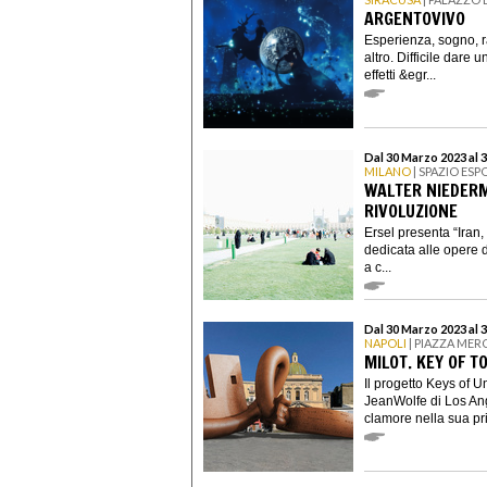
ARGENTOVIVO
Esperienza, sogno, r
altro. Difficile dare u
effetti &egr...
Dal 30 Marzo 2023 al 3
MILANO
| SPAZIO ESP
WALTER NIEDERM
RIVOLUZIONE
Ersel presenta “Iran,
dedicata alle opere d
a c...
Dal 30 Marzo 2023 al 
NAPOLI
| PIAZZA MER
MILOT. KEY OF T
Il progetto Keys of Un
JeanWolfe di Los Ang
clamore nella sua pri