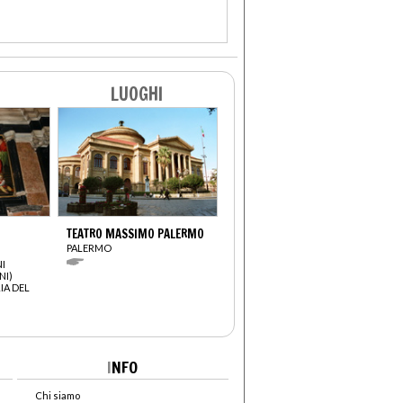
LUOGHI
TEATRO MASSIMO PALERMO
PALERMO
I
NI)
IA DEL
I
NFO
Chi siamo