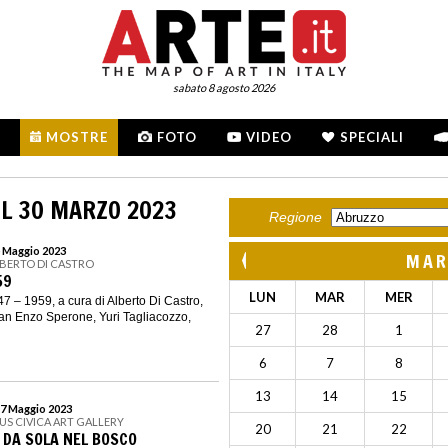
sabato 8 agosto 2026
MOSTRE
FOTO
VIDEO
SPECIALI
L 30 MARZO 2023
Regione
5 Maggio 2023
MAR
LBERTO DI CASTRO
59
LUN
MAR
MER
 – 1959, a cura di Alberto Di Castro,
an Enzo Sperone, Yuri Tagliacozzo,
27
28
1
6
7
8
13
14
15
17 Maggio 2023
US CIVICA ART GALLERY
20
21
22
. DA SOLA NEL BOSCO