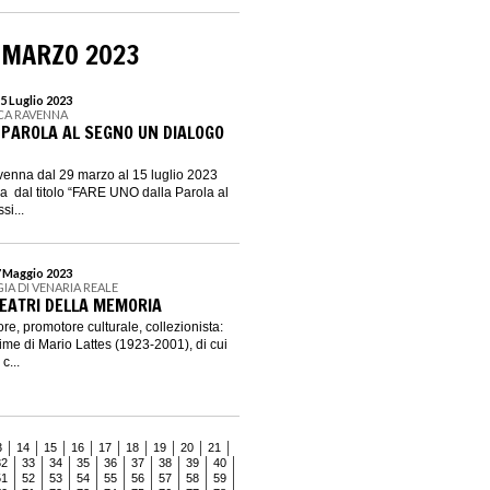
 MARZO 2023
5 Luglio 2023
ICA RAVENNA
 PAROLA AL SEGNO UN DIALOGO
venna dal 29 marzo al 15 luglio 2023
va dal titolo “FARE UNO dalla Parola al
i...
7 Maggio 2023
GIA DI VENARIA REALE
TEATRI DELLA MEMORIA
itore, promotore culturale, collezionista:
ime di Mario Lattes (1923-2001), di cui
c...
3
14
15
16
17
18
19
20
21
32
33
34
35
36
37
38
39
40
51
52
53
54
55
56
57
58
59