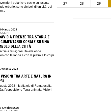
 invenzioni botaniche cucite su tessuto
27
28
29
 erbario: sono simboli di unicità, del
n...
30 Marzo 2023
CCOLINI
DAVID A FIRENZE TRA STORIA E
OCUMENTARIO CORALE SU UNA
MBOLO DELLA CITTÀ
accia a terra; così Davide ebbe il
teo con lafionda e con la pietra e lo colpì
27 Agosto 2023
VISIONI TRA ARTE E NATURA IN
23)
gosto 2023 il Mattatoio di Roma ospita
9a, l’esposizione Terra animata. Visioni
31 Ottobre 2023
DEL VERMEXIO