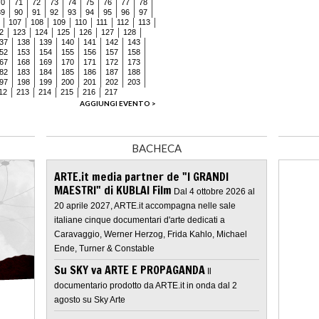
70
71
72
73
74
75
76
77
78
89
90
91
92
93
94
95
96
97
107
108
109
110
111
112
113
2
123
124
125
126
127
128
37
138
139
140
141
142
143
52
153
154
155
156
157
158
67
168
169
170
171
172
173
82
183
184
185
186
187
188
97
198
199
200
201
202
203
12
213
214
215
216
217
AGGIUNGI EVENTO >
BACHECA
ARTE.it media partner de "I GRANDI
MAESTRI" di KUBLAI Film
Dal 4 ottobre 2026 al
20 aprile 2027, ARTE.it accompagna nelle sale
italiane cinque documentari d'arte dedicati a
Caravaggio, Werner Herzog, Frida Kahlo, Michael
Ende, Turner & Constable
Su SKY va ARTE E PROPAGANDA
Il
documentario prodotto da ARTE.it in onda dal 2
agosto su Sky Arte